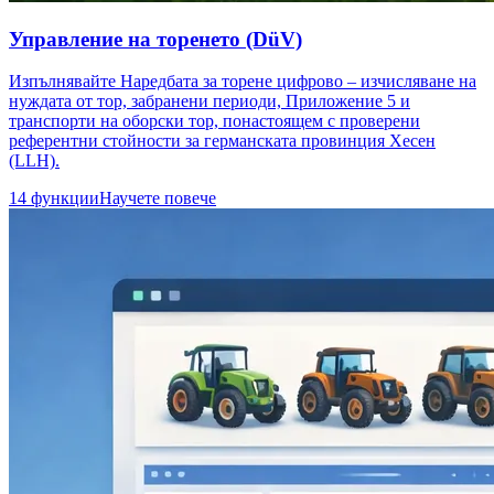
Управление на торенето (DüV)
Изпълнявайте Наредбата за торене цифрово – изчисляване на
нуждата от тор, забранени периоди, Приложение 5 и
транспорти на оборски тор, понастоящем с проверени
референтни стойности за германската провинция Хесен
(LLH).
14 функции
Научете повече