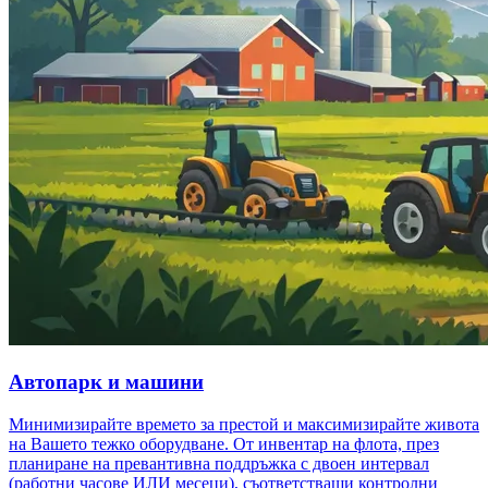
Автопарк и машини
Минимизирайте времето за престой и максимизирайте живота
на Вашето тежко оборудване. От инвентар на флота, през
планиране на превантивна поддръжка с двоен интервал
(работни часове ИЛИ месеци), съответстващи контролни