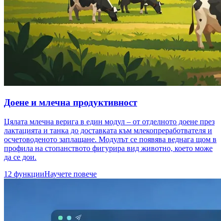
Доене и млечна продуктивност
Цялата млечна верига в един модул – от отделното доене през
лактацията и танка до доставката към млекопреработвателя и
осчетоводеното заплащане. Модулът се появява веднага щом в
профила на стопанството фигурира вид животно, което може
да се дои.
12 функции
Научете повече