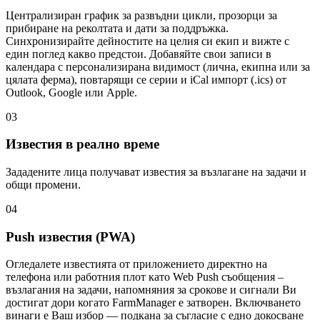
Централизиран график за развъдни цикли, прозорци за
прибиране на реколтата и дати за поддръжка.
Синхронизирайте дейностите на целия си екип и вижте с
един поглед какво предстои. Добавяйте свои записи в
календара с персонализирана видимост (лична, екипна или за
цялата ферма), повтарящи се серии и iCal импорт (.ics) от
Outlook, Google или Apple.
03
Известия в реално време
Зададените лица получават известия за възлагане на задачи и
общи промени.
04
Push известия (PWA)
Огледалете известията от приложението директно на
телефона или работния плот като Web Push съобщения –
възлагания на задачи, напомняния за срокове и сигнали Ви
достигат дори когато FarmManager е затворен. Включването
винаги е Ваш избор — подкана за съгласие с едно докосване