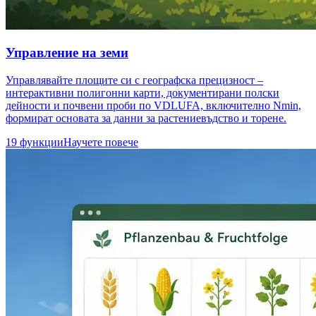
Управление на земи
Управлявайте площите си с географска прецизност –
интерактивни полигонни карти, документирани полски
дейности и почвени проби по VDLUFA, включително Nmin,
формират основата за данни за растениевъдство и торене.
19 функции
Научете повече