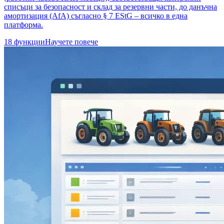
списъци за безопасност и склад за резервни части, до данъчна
амортизация (AfA) съгласно § 7 EStG – всичко в една
платформа.
18 функции
Научете повече