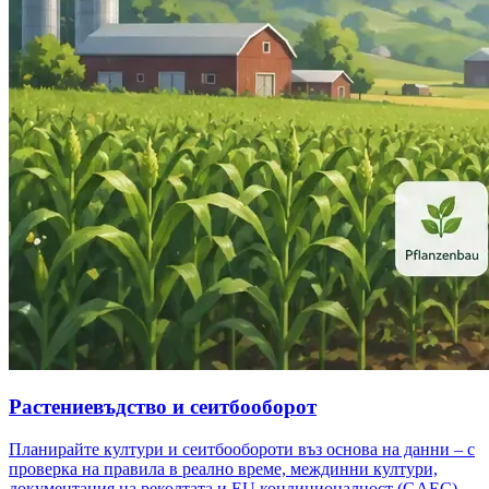
Растениевъдство и сеитбооборот
Планирайте култури и сеитбообороти въз основа на данни – с
проверка на правила в реално време, междинни култури,
документация на реколтата и EU кондиционалност (GAEC).