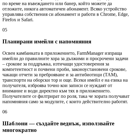
по време на въвеждането или банер, който можете да
отложите, никога автоматичен абонамент. Всяко устройство
управлява собствения си абонамент и работи в Chrome, Edge,
Firefox и Safari.
05
Планирани имейли с напомняния
Освен камбанката в приложението, FarmManager изпраща
имейли до правилните хора за дължими и просрочени задачи
– срокове за поддръжка, изтичащи удостоверения за
компетентност и почвени проби, законоустановени срокове,
чакащи отчети за преброяване и за антибиотици (TAM),
транспорти на оборски тор и още. Всеки имейл е на езика на
получателя, изброява точно кои записи се нуждаят от
внимание и води директно към тях в приложението.
Получателите се филтрират по роля, така че хората получават
напомняния само за модулите, с които действително работят.
06
Шаблони — създайте веднъж, използвайте
многократно