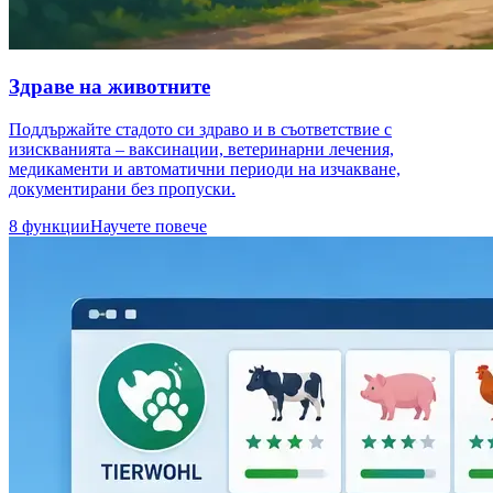
Здраве на животните
Поддържайте стадото си здраво и в съответствие с
изискванията – ваксинации, ветеринарни лечения,
медикаменти и автоматични периоди на изчакване,
документирани без пропуски.
8 функции
Научете повече