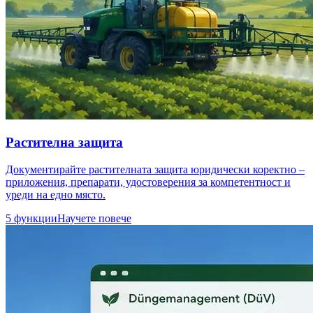
Растителна защита
Документирайте растителната защита юридически коректно –
приложения, препарати, удостоверения за компетентност и
уреди на едно място.
5 функции
Научете повече