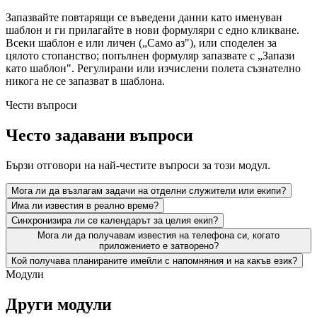
Запазвайте повтарящи се въведени данни като именуван
шаблон и ги прилагайте в нови формуляри с едно кликване.
Всеки шаблон е или личен („Само аз"), или споделен за
цялото стопанство; попълнен формуляр запазвате с „Запази
като шаблон". Регулирани или изчислени полета съзнателно
никога не се запазват в шаблона.
Чести въпроси
Често задавани въпроси
Бързи отговори на най-честите въпроси за този модул.
Мога ли да възлагам задачи на отделни служители или екипи?
Има ли известия в реално време?
Синхронизира ли се календарът за целия екип?
Мога ли да получавам известия на телефона си, когато
приложението е затворено?
Кой получава планираните имейли с напомняния и на какъв език?
Модули
Други модули