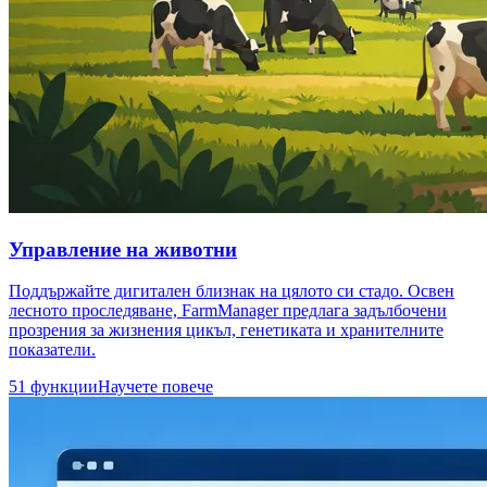
Управление на животни
Поддържайте дигитален близнак на цялото си стадо. Освен
лесното проследяване, FarmManager предлага задълбочени
прозрения за жизнения цикъл, генетиката и хранителните
показатели.
51 функции
Научете повече