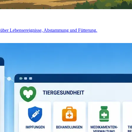
ck über Lebensereignisse, Abstammung und Fütterung.