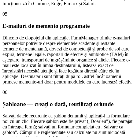
funcționează în Chrome, Edge, Firefox și Safari.
05
E-mailuri de memento programate
Dincolo de clopoțelul din aplicație, FarmManager trimite e-mailuri
persoanelor potrivite despre elementele scadente și restante –
termene de mentenanță, dovezi de competență și probe de sol care
expiră, termene legale, raportări de efectiv și antibiotice (TAM) în
așteptare, transporturi de îngrășăminte organice și altele. Fiecare e-
mail este localizat în limba destinatarului, listează exact ce
înregistrări necesită atenție și face legătura directă către ele în
aplicație. Destinatarii sunt filtrați după rol, astfel încât oamenii
primesc memento-uri doar pentru modulele cu care lucrează efectiv.
06
Șabloane — creați o dată, reutilizați oriunde
Salvați datele recurente ca șablon denumit și aplicați-l la formulare
noi cu un clic. Fiecare șablon este fie privat („Doar eu"), fie partajat
cu întreaga fermă; salvați un formular completat cu „Salvare ca
șablon". Câmpurile reglementate sau calculate nu sunt niciodată