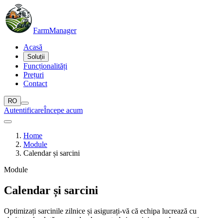
Farm
Manager
Acasă
Soluții
Funcționalități
Prețuri
Contact
RO
Autentificare
Începe acum
Home
Module
Calendar și sarcini
Module
Calendar și sarcini
Optimizați sarcinile zilnice și asigurați-vă că echipa lucrează cu