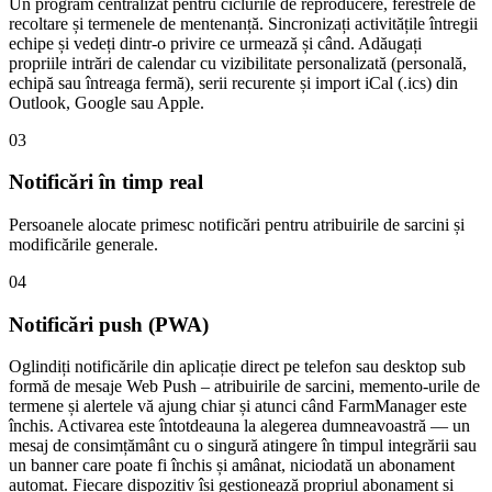
Un program centralizat pentru ciclurile de reproducere, ferestrele de
recoltare și termenele de mentenanță. Sincronizați activitățile întregii
echipe și vedeți dintr-o privire ce urmează și când. Adăugați
propriile intrări de calendar cu vizibilitate personalizată (personală,
echipă sau întreaga fermă), serii recurente și import iCal (.ics) din
Outlook, Google sau Apple.
03
Notificări în timp real
Persoanele alocate primesc notificări pentru atribuirile de sarcini și
modificările generale.
04
Notificări push (PWA)
Oglindiți notificările din aplicație direct pe telefon sau desktop sub
formă de mesaje Web Push – atribuirile de sarcini, memento-urile de
termene și alertele vă ajung chiar și atunci când FarmManager este
închis. Activarea este întotdeauna la alegerea dumneavoastră — un
mesaj de consimțământ cu o singură atingere în timpul integrării sau
un banner care poate fi închis și amânat, niciodată un abonament
automat. Fiecare dispozitiv își gestionează propriul abonament și