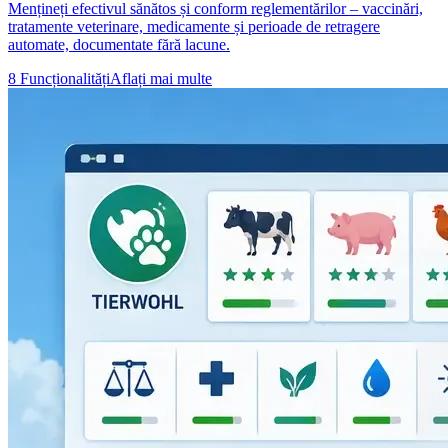
Mențineți efectivul sănătos și conform reglementărilor – vaccinări,
tratamente veterinare, medicamente și perioade de retragere
automate, documentate fără lacune.
8 Funcționalități
Aflați mai multe