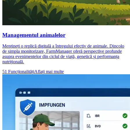
Managementul animalelor
Mențineți o replică digitală a întregului efectiv de animale. Dincolo
de simpla monitorizare, FarmManager oferă perspective profunde
asupra evenimentelor din ciclul de viață, genetică și performanța
nutrițională.
51 Funcționalități
Aflați mai multe