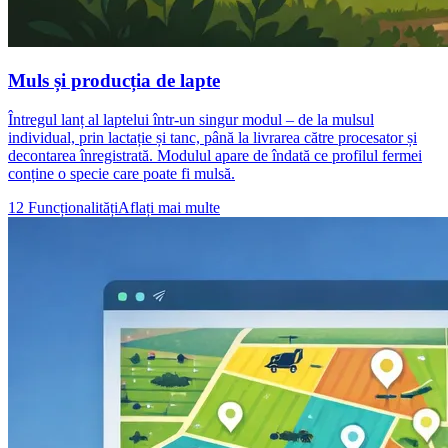
Muls și producția de lapte
Întregul lanț al laptelui într-un singur modul – de la mulsul
individual, prin lactație și tanc, până la livrarea către procesator și
decontarea înregistrată. Modulul apare de îndată ce profilul fermei
conține o specie care poate fi mulsă.
12 Funcționalități
Aflați mai multe