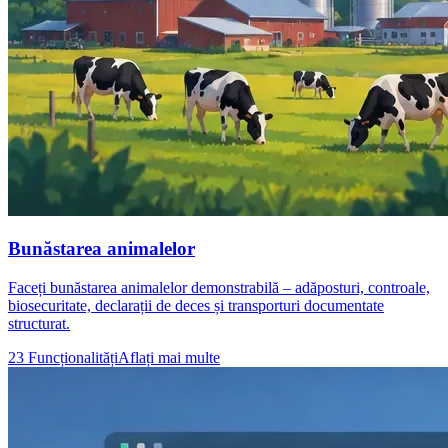
Bunăstarea animalelor
Faceți bunăstarea animalelor demonstrabilă – adăposturi, controale,
biosecuritate, declarații de deces și transporturi documentate
structurat.
23 Funcționalități
Aflați mai multe