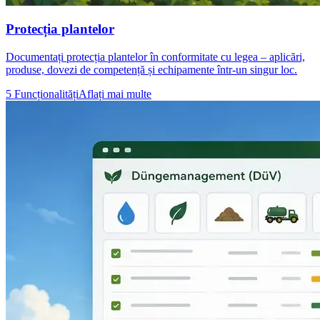
Protecția plantelor
Documentați protecția plantelor în conformitate cu legea – aplicări,
produse, dovezi de competență și echipamente într-un singur loc.
5 Funcționalități
Aflați mai multe