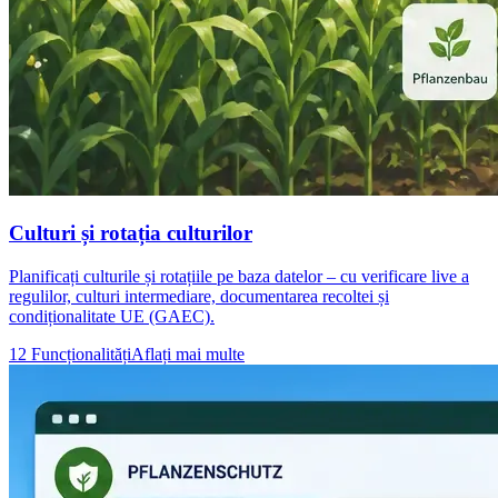
Culturi și rotația culturilor
Planificați culturile și rotațiile pe baza datelor – cu verificare live a
regulilor, culturi intermediare, documentarea recoltei și
condiționalitate UE (GAEC).
12 Funcționalități
Aflați mai multe