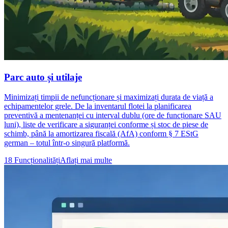
Parc auto și utilaje
Minimizați timpii de nefuncționare și maximizați durata de viață a
echipamentelor grele. De la inventarul flotei la planificarea
preventivă a mentenanței cu interval dublu (ore de funcționare SAU
luni), liste de verificare a siguranței conforme și stoc de piese de
schimb, până la amortizarea fiscală (AfA) conform § 7 EStG
german – totul într-o singură platformă.
18 Funcționalități
Aflați mai multe