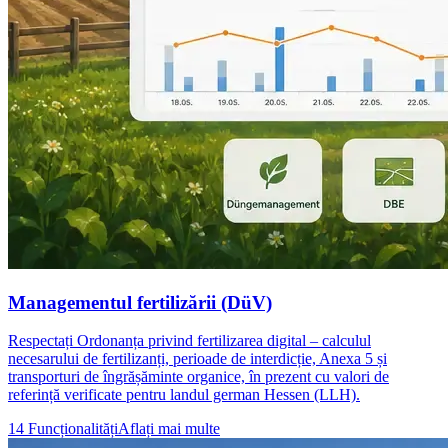
Managementul fertilizării (DüV)
Respectați Ordonanța privind fertilizarea digital – calculul
necesarului de fertilizanți, perioade de interdicție, Anexa 5 și
transporturi de îngrășăminte organice, în prezent cu valori de
referință verificate pentru landul german Hessen (LLH).
14 Funcționalități
Aflați mai multe