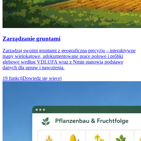
Zarządzanie gruntami
Zarządzaj swoimi gruntami z geograficzną precyzją – interaktywne
mapy wielokątowe, udokumentowane prace polowe i próbki
glebowe według VDLUFA wraz z Nmin stanowią podstawę
danych dla upraw i nawożenia.
19 funkcji
Dowiedz się więcej