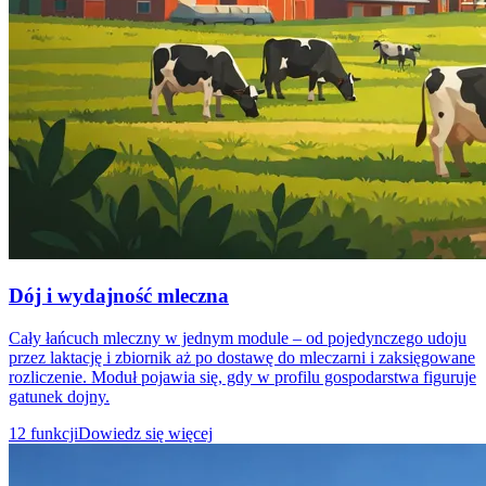
Dój i wydajność mleczna
Cały łańcuch mleczny w jednym module – od pojedynczego udoju
przez laktację i zbiornik aż po dostawę do mleczarni i zaksięgowane
rozliczenie. Moduł pojawia się, gdy w profilu gospodarstwa figuruje
gatunek dojny.
12 funkcji
Dowiedz się więcej