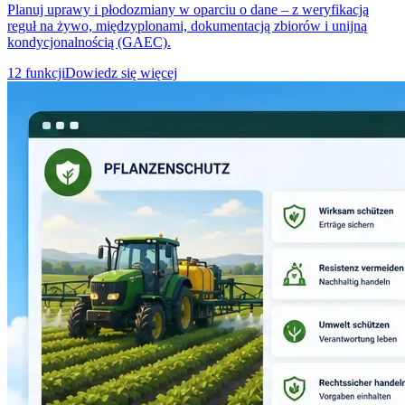
Planuj uprawy i płodozmiany w oparciu o dane – z weryfikacją
reguł na żywo, międzyplonami, dokumentacją zbiorów i unijną
kondycjonalnością (GAEC).
12 funkcji
Dowiedz się więcej