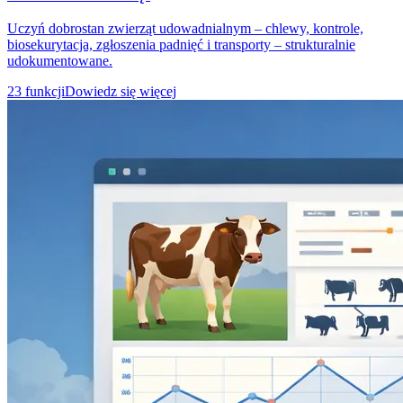
Uczyń dobrostan zwierząt udowadnialnym – chlewy, kontrole,
biosekurytacja, zgłoszenia padnięć i transporty – strukturalnie
udokumentowane.
23 funkcji
Dowiedz się więcej