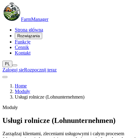
Farm
Manager
Strona główna
Rozwiązania
Funkcje
Cennik
Kontakt
PL
Zaloguj się
Rozpocznij teraz
Home
Moduły
Usługi rolnicze (Lohnunternehmen)
Moduły
Usługi rolnicze (Lohnunternehmen)
Zarządzaj klientami, zleceniami usługowymi i całym procesem