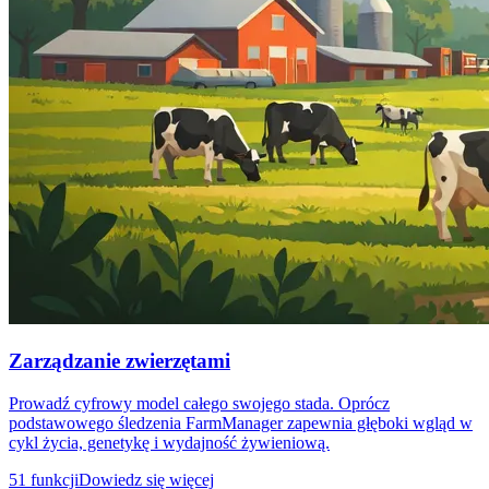
Zarządzanie zwierzętami
Prowadź cyfrowy model całego swojego stada. Oprócz
podstawowego śledzenia FarmManager zapewnia głęboki wgląd w
cykl życia, genetykę i wydajność żywieniową.
51 funkcji
Dowiedz się więcej