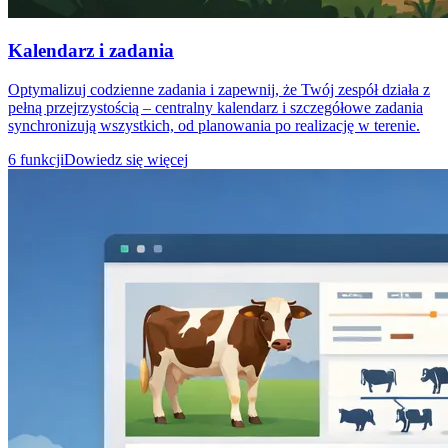
Kalendarz i zadania
Optymalizuj codzienne zadania i zapewnij, że Twój zespół działa z
pełną przejrzystością – centralny kalendarz i szczegółowe zadania
synchronizują wszystkich, od planowania po realizację w terenie.
6 funkcji
Dowiedz się więcej