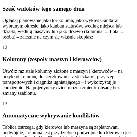
Sześć widoków tego samego dnia
Oglądaj planowanie jako tor kolumn, jako wykres Gantta w
wybranym okresie, jako kanban statusów, według miejsca lub
działki, według maszyny lub jako drzewo (kolumna → flota →
osoba) – zależnie na czym się właśnie skupiasz.
12
Kolumny (zespoły maszyn i kierowców)
Utwórz raz stałe kolumny złożone z maszyn i kierowców – na
przykład kolumnę do sieczkowania z sieczkarni, przyczep
transportowych i ciągnika ugniatającego – i wykorzystuj je
codziennie. Na pojedynczy dzień można zmienić obsadę bez
zmiany szablonu.
13
Automatyczne wykrywanie konfliktów
Tablica ostrzega, gdy kierowca lub maszyna są zaplanowani
podwójnie, kolumna jest przydzielona podwójnie lub kierowca jest