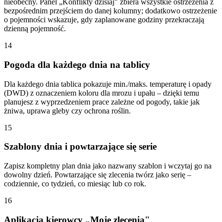
nieobecny. Panel „Konflikty dzisiaj" zbiera wszystkie ostrzeżenia z
bezpośrednim przejściem do danej kolumny; dodatkowo ostrzeżenie
o pojemności wskazuje, gdy zaplanowane godziny przekraczają
dzienną pojemność.
14
Pogoda dla każdego dnia na tablicy
Dla każdego dnia tablica pokazuje min./maks. temperaturę i opady
(DWD) z oznaczeniem koloru dla mrozu i upału – dzięki temu
planujesz z wyprzedzeniem prace zależne od pogody, takie jak
żniwa, uprawa gleby czy ochrona roślin.
15
Szablony dnia i powtarzające się serie
Zapisz kompletny plan dnia jako nazwany szablon i wczytaj go na
dowolny dzień. Powtarzające się zlecenia twórz jako serię –
codziennie, co tydzień, co miesiąc lub co rok.
16
Aplikacja kierowcy „Moje zlecenia"