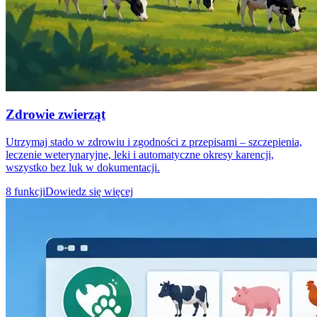
Zdrowie zwierząt
Utrzymaj stado w zdrowiu i zgodności z przepisami – szczepienia,
leczenie weterynaryjne, leki i automatyczne okresy karencji,
wszystko bez luk w dokumentacji.
8 funkcji
Dowiedz się więcej