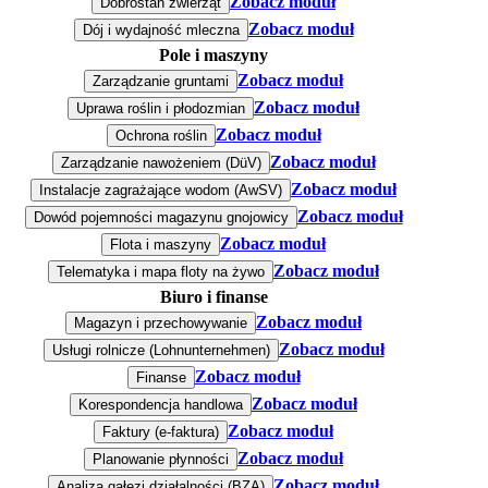
Zobacz moduł
Dobrostan zwierząt
Zobacz moduł
Dój i wydajność mleczna
Pole i maszyny
Zobacz moduł
Zarządzanie gruntami
Zobacz moduł
Uprawa roślin i płodozmian
Zobacz moduł
Ochrona roślin
Zobacz moduł
Zarządzanie nawożeniem (DüV)
Zobacz moduł
Instalacje zagrażające wodom (AwSV)
Zobacz moduł
Dowód pojemności magazynu gnojowicy
Zobacz moduł
Flota i maszyny
Zobacz moduł
Telematyka i mapa floty na żywo
Biuro i finanse
Zobacz moduł
Magazyn i przechowywanie
Zobacz moduł
Usługi rolnicze (Lohnunternehmen)
Zobacz moduł
Finanse
Zobacz moduł
Korespondencja handlowa
Zobacz moduł
Faktury (e-faktura)
Zobacz moduł
Planowanie płynności
Zobacz moduł
Analiza gałęzi działalności (BZA)