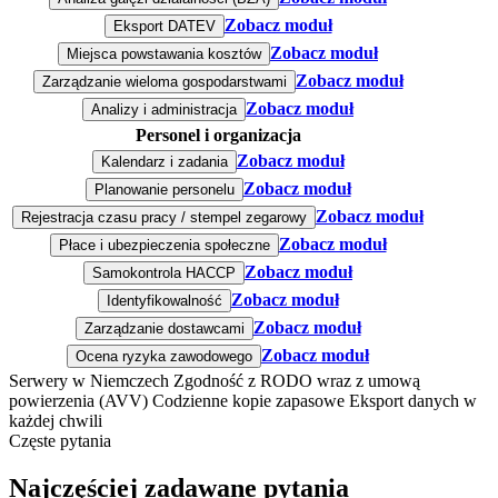
Zobacz moduł
Eksport DATEV
Zobacz moduł
Miejsca powstawania kosztów
Zobacz moduł
Zarządzanie wieloma gospodarstwami
Zobacz moduł
Analizy i administracja
Personel i organizacja
Zobacz moduł
Kalendarz i zadania
Zobacz moduł
Planowanie personelu
Zobacz moduł
Rejestracja czasu pracy / stempel zegarowy
Zobacz moduł
Płace i ubezpieczenia społeczne
Zobacz moduł
Samokontrola HACCP
Zobacz moduł
Identyfikowalność
Zobacz moduł
Zarządzanie dostawcami
Zobacz moduł
Ocena ryzyka zawodowego
Serwery w Niemczech
Zgodność z RODO wraz z umową
powierzenia (AVV)
Codzienne kopie zapasowe
Eksport danych w
każdej chwili
Częste pytania
Najczęściej zadawane pytania