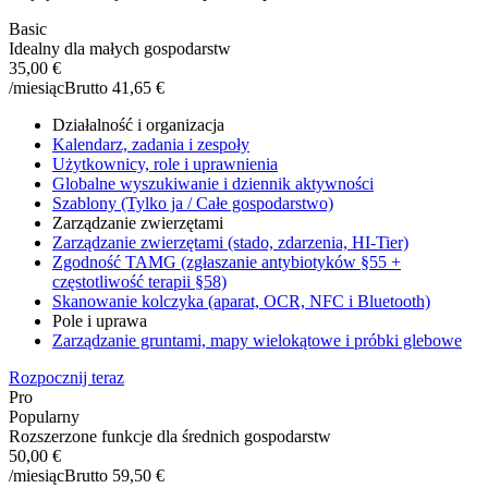
Basic
Idealny dla małych gospodarstw
35,00 €
/miesiąc
Brutto 41,65 €
Działalność i organizacja
Kalendarz, zadania i zespoły
Użytkownicy, role i uprawnienia
Globalne wyszukiwanie i dziennik aktywności
Szablony (Tylko ja / Całe gospodarstwo)
Zarządzanie zwierzętami
Zarządzanie zwierzętami (stado, zdarzenia, HI-Tier)
Zgodność TAMG (zgłaszanie antybiotyków §55 +
częstotliwość terapii §58)
Skanowanie kolczyka (aparat, OCR, NFC i Bluetooth)
Pole i uprawa
Zarządzanie gruntami, mapy wielokątowe i próbki glebowe
Rozpocznij teraz
Pro
Popularny
Rozszerzone funkcje dla średnich gospodarstw
50,00 €
/miesiąc
Brutto 59,50 €