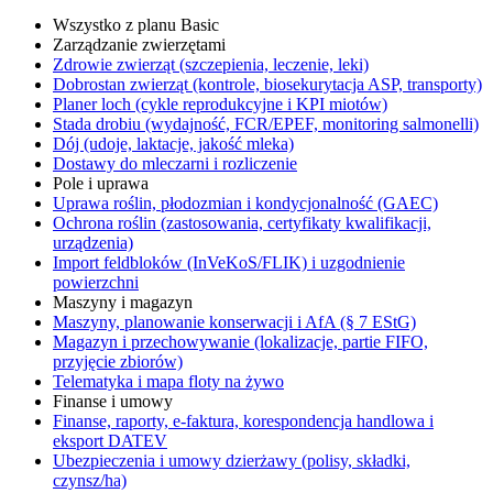
Wszystko z planu Basic
Zarządzanie zwierzętami
Zdrowie zwierząt (szczepienia, leczenie, leki)
Dobrostan zwierząt (kontrole, biosekurytacja ASP, transporty)
Planer loch (cykle reprodukcyjne i KPI miotów)
Stada drobiu (wydajność, FCR/EPEF, monitoring salmonelli)
Dój (udoje, laktacje, jakość mleka)
Dostawy do mleczarni i rozliczenie
Pole i uprawa
Uprawa roślin, płodozmian i kondycjonalność (GAEC)
Ochrona roślin (zastosowania, certyfikaty kwalifikacji,
urządzenia)
Import feldbloków (InVeKoS/FLIK) i uzgodnienie
powierzchni
Maszyny i magazyn
Maszyny, planowanie konserwacji i AfA (§ 7 EStG)
Magazyn i przechowywanie (lokalizacje, partie FIFO,
przyjęcie zbiorów)
Telematyka i mapa floty na żywo
Finanse i umowy
Finanse, raporty, e-faktura, korespondencja handlowa i
eksport DATEV
Ubezpieczenia i umowy dzierżawy (polisy, składki,
czynsz/ha)