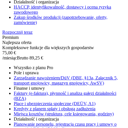
Działalność i organizacja
HACCP, identyfikowalność, dostawcy i ocena ryzyka
zawodowego
Zakup środków produkcji (zapotrzebowanie, oferty,
zamówienie)
Rozpocznij teraz
Premium
Najlepsza oferta
Kompleksowe funkcje dla większych gospodarstw
75,00 €
/miesiąc
Brutto 89,25 €
Wszystko z planu Pro
Pole i uprawa
Zarządzanie nawożeniem/DüV (DBE, §13a, Załącznik 5,
transport gnojowicy, magazyn gnojowicy, AwSV)
Finanse i umowy
Faktury (e-faktura), płynność i analiza gałęzi działalności
(BZA)
Płace i ubezpieczenia społeczne (DEÜV, A1)
Kredyty z planem spłaty i obsługą zadłużenia
Miejsca kosztów (struktura, cele księgowania, godziny)
Działalność i organizacja
Planowanie personelu, rejestracja czasu pracy i umowy o