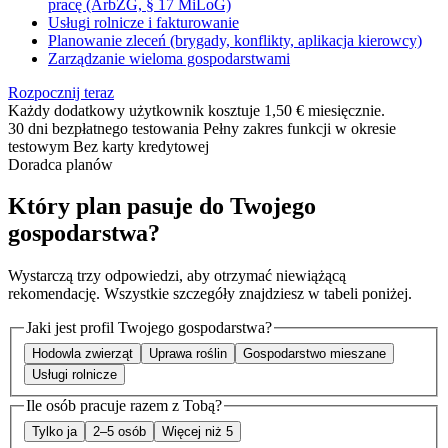
pracę (ArbZG, § 17 MiLoG)
Usługi rolnicze i fakturowanie
Planowanie zleceń (brygady, konflikty, aplikacja kierowcy)
Zarządzanie wieloma gospodarstwami
Rozpocznij teraz
Każdy dodatkowy użytkownik kosztuje 1,50 € miesięcznie.
30 dni bezpłatnego testowania
Pełny zakres funkcji w okresie
testowym
Bez karty kredytowej
Doradca planów
Który plan pasuje do Twojego
gospodarstwa
?
Wystarczą trzy odpowiedzi, aby otrzymać niewiążącą
rekomendację. Wszystkie szczegóły znajdziesz w tabeli poniżej.
Jaki jest profil Twojego gospodarstwa?
Hodowla zwierząt
Uprawa roślin
Gospodarstwo mieszane
Usługi rolnicze
Ile osób pracuje razem z Tobą?
Tylko ja
2–5 osób
Więcej niż 5