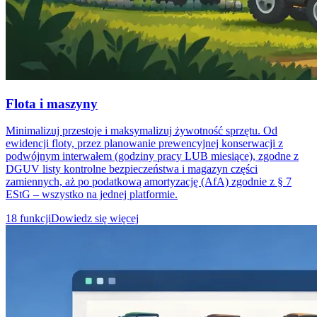
Flota i maszyny
Minimalizuj przestoje i maksymalizuj żywotność sprzętu. Od
ewidencji floty, przez planowanie prewencyjnej konserwacji z
podwójnym interwałem (godziny pracy LUB miesiące), zgodne z
DGUV listy kontrolne bezpieczeństwa i magazyn części
zamiennych, aż po podatkową amortyzację (AfA) zgodnie z § 7
EStG – wszystko na jednej platformie.
18 funkcji
Dowiedz się więcej