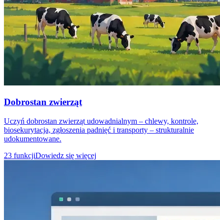
Dobrostan zwierząt
Uczyń dobrostan zwierząt udowadnialnym – chlewy, kontrole,
biosekurytacja, zgłoszenia padnięć i transporty – strukturalnie
udokumentowane.
23 funkcji
Dowiedz się więcej