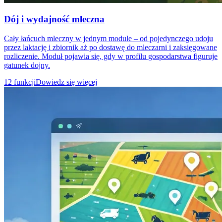
Dój i wydajność mleczna
Cały łańcuch mleczny w jednym module – od pojedynczego udoju
przez laktację i zbiornik aż po dostawę do mleczarni i zaksięgowane
rozliczenie. Moduł pojawia się, gdy w profilu gospodarstwa figuruje
gatunek dojny.
12 funkcji
Dowiedz się więcej