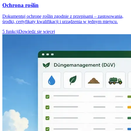
Ochrona roślin
Dokumentuj ochronę roślin zgodnie z przepisami – zastosowania,
środki, certyfikaty kwalifikacji i urządzenia w jednym miejscu.
5 funkcji
Dowiedz się więcej