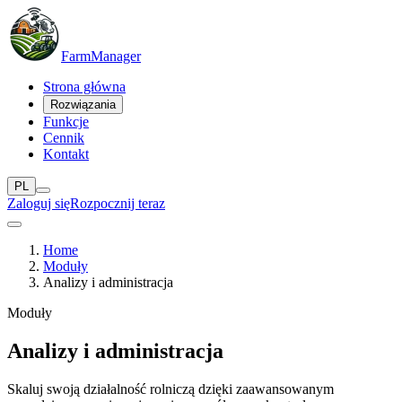
Farm
Manager
Strona główna
Rozwiązania
Funkcje
Cennik
Kontakt
PL
Zaloguj się
Rozpocznij teraz
Home
Moduły
Analizy i administracja
Moduły
Analizy i administracja
Skaluj swoją działalność rolniczą dzięki zaawansowanym