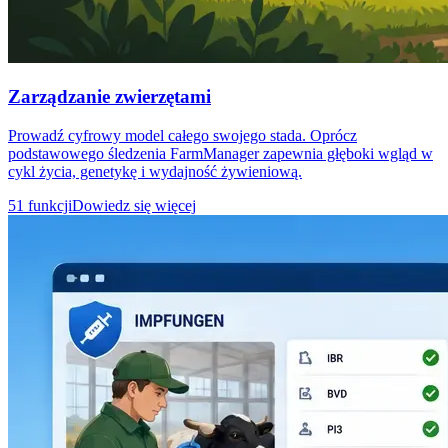
Zarządzanie zwierzętami
Prowadź cyfrowy model całego swojego stada. Oprócz
podstawowego śledzenia FarmManager zapewnia głęboki wgląd w
cykl życia, genetykę i wydajność żywieniową.
51 funkcji
Dowiedz się więcej