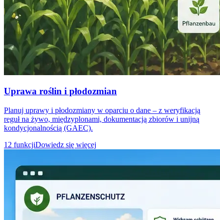
Uprawa roślin i płodozmian
Planuj uprawy i płodozmiany w oparciu o dane – z weryfikacją
reguł na żywo, międzyplonami, dokumentacją zbiorów i unijną
kondycjonalnością (GAEC).
12 funkcji
Dowiedz się więcej