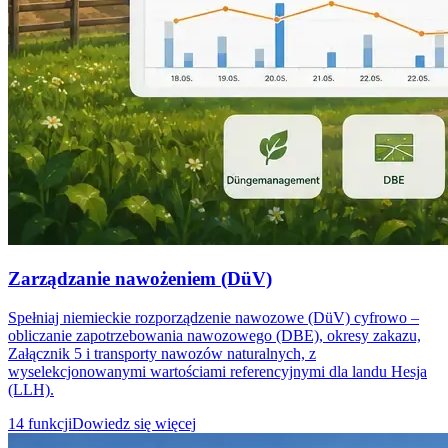
Zarządzanie nawożeniem (DüV)
Spełniaj niemieckie rozporządzenie nawozowe (DüV) cyfrowo –
obliczanie zapotrzebowania nawozowego (DBE), okresy zakazu,
Załącznik 5 i transporty nawozów naturalnych, z
wyselekcjonowanymi wartościami referencyjnymi dla landu Hesja
(LLH).
14 funkcji
Dowiedz się więcej