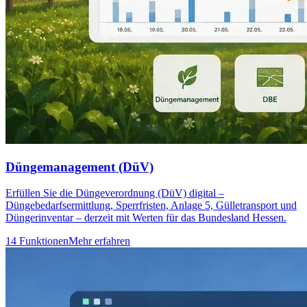
Düngemanagement (DüV)
Erfüllen Sie die Düngeverordnung (DüV) digital –
Düngebedarfsermittlung, Sperrfristen, Anlage 5, Gülletransport und
Düngerinventar – derzeit mit Werten für das Bundesland Hessen.
14 Funktionen
Mehr erfahren