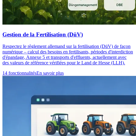
Gestion de la Fertilisation (DüV)
Respectez le règlement allemand sur la fertilisation (DüV) de façon
numérique – calcul des besoins en fertilisants, périodes d'interdiction
d'épandage, Annexe 5 et transports d'effluents, actuellement avec
des valeurs de référence vérifiées pour le Land de Hesse (LLH).
14 fonctionnalités
En savoir plus