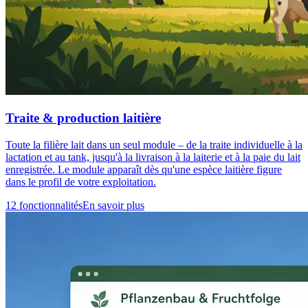
Traite & production laitière
Toute la filière lait dans un seul module – de la traite individuelle à la
lactation et au tank, jusqu'à la livraison à la laiterie et à la paie du lait
enregistrée. Le module apparaît dès qu'une espèce laitière figure
dans le profil de votre exploitation.
12 fonctionnalités
En savoir plus