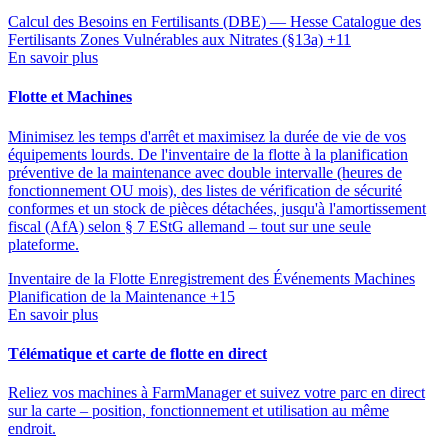
Calcul des Besoins en Fertilisants (DBE) — Hesse
Catalogue des
Fertilisants
Zones Vulnérables aux Nitrates (§13a)
+11
En savoir plus
Flotte et Machines
Minimisez les temps d'arrêt et maximisez la durée de vie de vos
équipements lourds. De l'inventaire de la flotte à la planification
préventive de la maintenance avec double intervalle (heures de
fonctionnement OU mois), des listes de vérification de sécurité
conformes et un stock de pièces détachées, jusqu'à l'amortissement
fiscal (AfA) selon § 7 EStG allemand – tout sur une seule
plateforme.
Inventaire de la Flotte
Enregistrement des Événements Machines
Planification de la Maintenance
+15
En savoir plus
Télématique et carte de flotte en direct
Reliez vos machines à FarmManager et suivez votre parc en direct
sur la carte – position, fonctionnement et utilisation au même
endroit.