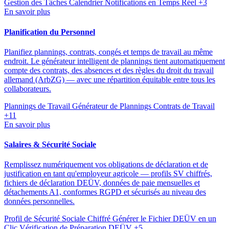
Gestion des Tâches
Calendrier
Notifications en Temps Réel
+3
En savoir plus
Planification du Personnel
Planifiez plannings, contrats, congés et temps de travail au même
endroit. Le générateur intelligent de plannings tient automatiquement
compte des contrats, des absences et des règles du droit du travail
allemand (ArbZG) — avec une répartition équitable entre tous les
collaborateurs.
Plannings de Travail
Générateur de Plannings
Contrats de Travail
+11
En savoir plus
Salaires & Sécurité Sociale
Remplissez numériquement vos obligations de déclaration et de
justification en tant qu'employeur agricole — profils SV chiffrés,
fichiers de déclaration DEÜV, données de paie mensuelles et
détachements A1, conformes RGPD et sécurisés au niveau des
données personnelles.
Profil de Sécurité Sociale Chiffré
Générer le Fichier DEÜV en un
Clic
Vérification de Préparation DEÜV
+5