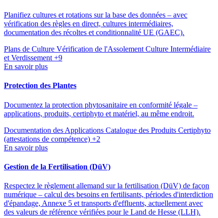
Planifiez cultures et rotations sur la base des données – avec
vérification des règles en direct, cultures intermédiaires,
documentation des récoltes et conditionnalité UE (GAEC).
Plans de Culture
Vérification de l'Assolement
Culture Intermédiaire
et Verdissement
+9
En savoir plus
Protection des Plantes
Documentez la protection phytosanitaire en conformité légale –
applications, produits, certiphyto et matériel, au même endroit.
Documentation des Applications
Catalogue des Produits
Certiphyto
(attestations de compétence)
+2
En savoir plus
Gestion de la Fertilisation (DüV)
Respectez le règlement allemand sur la fertilisation (DüV) de façon
numérique – calcul des besoins en fertilisants, périodes d'interdiction
d'épandage, Annexe 5 et transports d'effluents, actuellement avec
des valeurs de référence vérifiées pour le Land de Hesse (LLH).