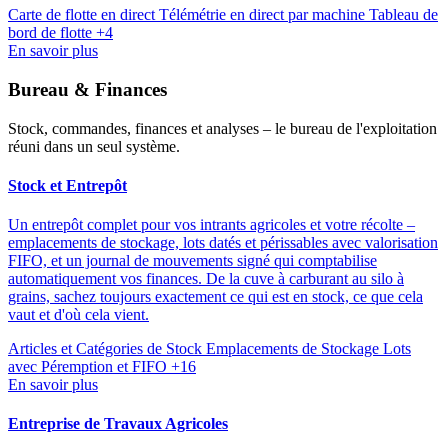
Carte de flotte en direct
Télémétrie en direct par machine
Tableau de
bord de flotte
+4
En savoir plus
Bureau & Finances
Stock, commandes, finances et analyses – le bureau de l'exploitation
réuni dans un seul système.
Stock et Entrepôt
Un entrepôt complet pour vos intrants agricoles et votre récolte –
emplacements de stockage, lots datés et périssables avec valorisation
FIFO, et un journal de mouvements signé qui comptabilise
automatiquement vos finances. De la cuve à carburant au silo à
grains, sachez toujours exactement ce qui est en stock, ce que cela
vaut et d'où cela vient.
Articles et Catégories de Stock
Emplacements de Stockage
Lots
avec Péremption et FIFO
+16
En savoir plus
Entreprise de Travaux Agricoles