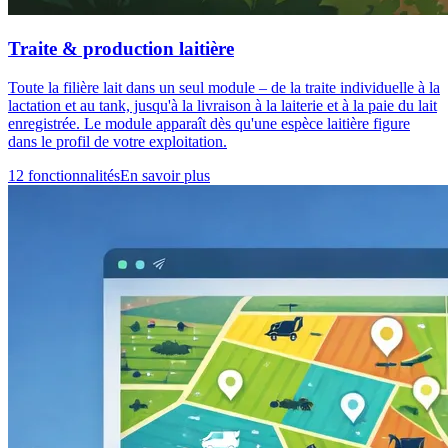
Traite & production laitière
Toute la filière lait dans un seul module – de la traite individuelle à la
lactation et au tank, jusqu'à la livraison à la laiterie et à la paie du lait
enregistrée. Le module apparaît dès qu'une espèce laitière figure
dans le profil de votre exploitation.
12 fonctionnalités
En savoir plus