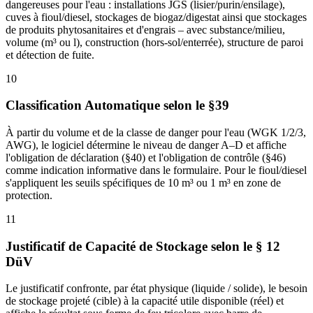
dangereuses pour l'eau : installations JGS (lisier/purin/ensilage),
cuves à fioul/diesel, stockages de biogaz/digestat ainsi que stockages
de produits phytosanitaires et d'engrais – avec substance/milieu,
volume (m³ ou l), construction (hors-sol/enterrée), structure de paroi
et détection de fuite.
10
Classification Automatique selon le §39
À partir du volume et de la classe de danger pour l'eau (WGK 1/2/3,
AWG), le logiciel détermine le niveau de danger A–D et affiche
l'obligation de déclaration (§40) et l'obligation de contrôle (§46)
comme indication informative dans le formulaire. Pour le fioul/diesel
s'appliquent les seuils spécifiques de 10 m³ ou 1 m³ en zone de
protection.
11
Justificatif de Capacité de Stockage selon le § 12
DüV
Le justificatif confronte, par état physique (liquide / solide), le besoin
de stockage projeté (cible) à la capacité utile disponible (réel) et