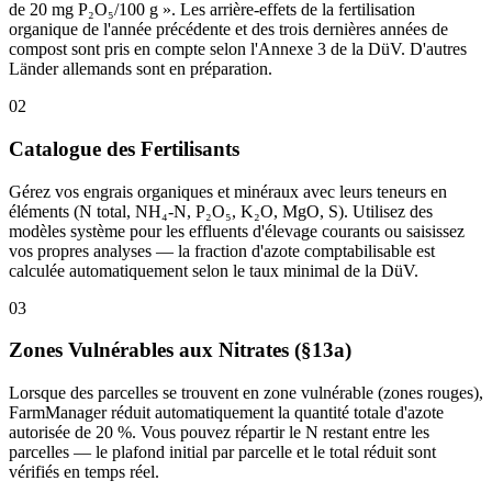
de 20 mg P₂O₅/100 g ». Les arrière-effets de la fertilisation
organique de l'année précédente et des trois dernières années de
compost sont pris en compte selon l'Annexe 3 de la DüV. D'autres
Länder allemands sont en préparation.
02
Catalogue des Fertilisants
Gérez vos engrais organiques et minéraux avec leurs teneurs en
éléments (N total, NH₄-N, P₂O₅, K₂O, MgO, S). Utilisez des
modèles système pour les effluents d'élevage courants ou saisissez
vos propres analyses — la fraction d'azote comptabilisable est
calculée automatiquement selon le taux minimal de la DüV.
03
Zones Vulnérables aux Nitrates (§13a)
Lorsque des parcelles se trouvent en zone vulnérable (zones rouges),
FarmManager réduit automatiquement la quantité totale d'azote
autorisée de 20 %. Vous pouvez répartir le N restant entre les
parcelles — le plafond initial par parcelle et le total réduit sont
vérifiés en temps réel.