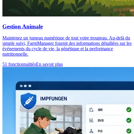
Gestion Animale
Maintenez un jumeau numérique de tout votre troupeau. Au-delà du
simple suivi, FarmManager fournit des informations détaillées sur les
événements du cycle de vie, la génétique et la performance
nutritionnelle.
51 fonctionnalités
En savoir plus