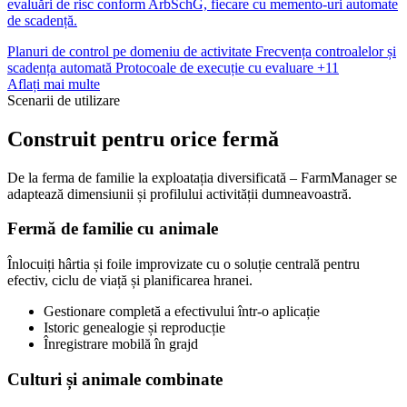
evaluări de risc conform ArbSchG, fiecare cu memento-uri automate
de scadență.
Planuri de control pe domeniu de activitate
Frecvența controalelor și
scadența automată
Protocoale de execuție cu evaluare
+11
Aflați mai multe
Scenarii de utilizare
Construit pentru orice fermă
De la ferma de familie la exploatația diversificată – FarmManager se
adaptează dimensiunii și profilului activității dumneavoastră.
Fermă de familie cu animale
Înlocuiți hârtia și foile improvizate cu o soluție centrală pentru
efectiv, ciclu de viață și planificarea hranei.
Gestionare completă a efectivului într-o aplicație
Istoric genealogie și reproducție
Înregistrare mobilă în grajd
Culturi și animale combinate