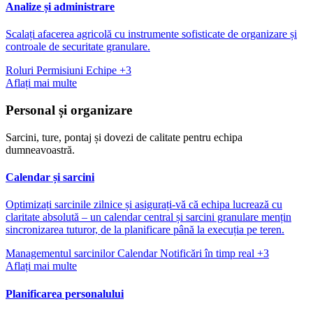
Analize și administrare
Scalați afacerea agricolă cu instrumente sofisticate de organizare și
controale de securitate granulare.
Roluri
Permisiuni
Echipe
+3
Aflați mai multe
Personal și organizare
Sarcini, ture, pontaj și dovezi de calitate pentru echipa
dumneavoastră.
Calendar și sarcini
Optimizați sarcinile zilnice și asigurați-vă că echipa lucrează cu
claritate absolută – un calendar central și sarcini granulare mențin
sincronizarea tuturor, de la planificare până la execuția pe teren.
Managementul sarcinilor
Calendar
Notificări în timp real
+3
Aflați mai multe
Planificarea personalului