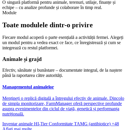
O singură platformă pentru animale, terenuri, utilaje, finanțe și
echipe – cu analize profunde și colaborare în timp real.
Module
Toate modulele dintr-o privire
Fiecare modul acoperă o parte esențială a activității fermei. Alegeți
un modul pentru a vedea exact ce face, ce înregistrează și cum se
integrează cu restul platformei.
Animale și grajd
Efectiv, sănătate și bunăstare – documentate integral, de la naștere
până la raportarea către autorități.
Managementul animalelor
Mențineți o replică digitală a întregului efectiv de animale. Dincolo
de simpla monitorizare, FarmManager oferă perspective profunde
asupra evenimentelor din ciclul de viață, genetică și performanța
nutrițională.
Inventar animale
HI-Tier
Conformitate TAMG (antibiotice)
+48
Aflați mai multe