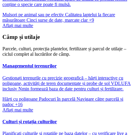
conține o specie care poate fi mulsă.
Mulsori pe animal sau pe efectiv
Calitatea laptelui la fiecare
măsurătoare
Cinci surse de date, marcate clar
+9
Aflați mai multe
Câmp și utilaje
Parcele, culturi, protecția plantelor, fertilizare și parcul de utilaje –
ciclul complet al lucrărilor de câmp.
Managementul terenurilor
Gestionați terenurile cu precizie geografică – hărți interactive cu
poligoane, activități de teren documentate și probe de sol VDLUFA
inclusiv Nmin formează baza de date pentru culturi și fertilizare.
Hărți cu poligoane
Padocuri în parcelă
Navigare către parcelă și
padoc
+16
Aflați mai multe
Culturi și rotația culturilor
Planificați culturile și rotațiile pe baza datelor – cu verificare live a