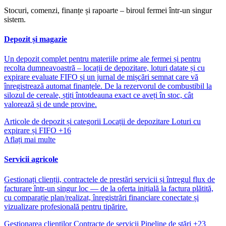
Stocuri, comenzi, finanțe și rapoarte – biroul fermei într-un singur
sistem.
Depozit și magazie
Un depozit complet pentru materiile prime ale fermei și pentru
recolta dumneavoastră – locații de depozitare, loturi datate și cu
expirare evaluate FIFO și un jurnal de mișcări semnat care vă
înregistrează automat finanțele. De la rezervorul de combustibil la
silozul de cereale, știți întotdeauna exact ce aveți în stoc, cât
valorează și de unde provine.
Articole de depozit și categorii
Locații de depozitare
Loturi cu
expirare și FIFO
+16
Aflați mai multe
Servicii agricole
Gestionați clienții, contractele de prestări servicii și întregul flux de
facturare într-un singur loc — de la oferta inițială la factura plătită,
cu comparație plan/realizat, înregistrări financiare conectate și
vizualizare profesională pentru tipărire.
Gestionarea clienților
Contracte de servicii
Pipeline de stări
+23