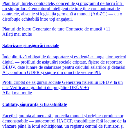
Planificați turele, contractele, concediile și programul de lucru într-
un singur loc. Generatorul inteligent de ture ține cont automat de
contracte, absențe și legislația germană a muncii (ArbZG) — cu o
distribuție echitabilă între toți angajații.
Planuri de lucru
Generator de ture
Contracte de muncă
+11
Aflați mai multe
Salarizare și asigurări sociale
Îndepliniți-vă obligațiile de raportare și evidență ca angajator agricol
digital — profiluri de asigurări sociale criptate, fișiere de raportare
DEÜV, date lunare de salarizare pentru calculul salariilor și detașări
A1, conform GDPR și sigure din punct de vedere PII.
Profil criptat de asigurări sociale
Generarea fișierului DEÜV la un
clic
Verificarea gradului de pregătire DEÜV
+5
Aflați mai multe
Calitate, siguranță și trasabilitate
Faceți siguranța alimentară, protecția muncii și originea produselor
demonstrabile — autocontrol HACCP, trasabilitate fără lacune de la
vânzare până la lotul achiziționat, un registru central de furnizori și