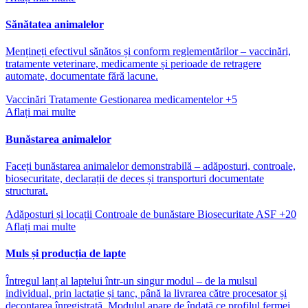
Sănătatea animalelor
Mențineți efectivul sănătos și conform reglementărilor – vaccinări,
tratamente veterinare, medicamente și perioade de retragere
automate, documentate fără lacune.
Vaccinări
Tratamente
Gestionarea medicamentelor
+5
Aflați mai multe
Bunăstarea animalelor
Faceți bunăstarea animalelor demonstrabilă – adăposturi, controale,
biosecuritate, declarații de deces și transporturi documentate
structurat.
Adăposturi și locații
Controale de bunăstare
Biosecuritate ASF
+20
Aflați mai multe
Muls și producția de lapte
Întregul lanț al laptelui într-un singur modul – de la mulsul
individual, prin lactație și tanc, până la livrarea către procesator și
decontarea înregistrată. Modulul apare de îndată ce profilul fermei