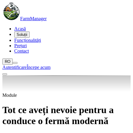
Farm
Manager
Acasă
Soluții
Funcționalități
Prețuri
Contact
RO
Autentificare
Începe acum
Module
Tot ce aveți nevoie pentru a
conduce o
fermă modernă