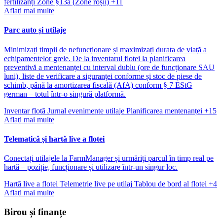
fertilizanți
Zone §13a (Zone roșii)
+11
Aflați mai multe
Parc auto și utilaje
Minimizați timpii de nefuncționare și maximizați durata de viață a
echipamentelor grele. De la inventarul flotei la planificarea
preventivă a mentenanței cu interval dublu (ore de funcționare SAU
luni), liste de verificare a siguranței conforme și stoc de piese de
schimb, până la amortizarea fiscală (AfA) conform § 7 EStG
german – totul într-o singură platformă.
Inventar flotă
Jurnal evenimente utilaje
Planificarea mentenanței
+15
Aflați mai multe
Telematică și hartă live a flotei
Conectați utilajele la FarmManager și urmăriți parcul în timp real pe
hartă – poziție, funcționare și utilizare într-un singur loc.
Hartă live a flotei
Telemetrie live pe utilaj
Tablou de bord al flotei
+4
Aflați mai multe
Birou și finanțe