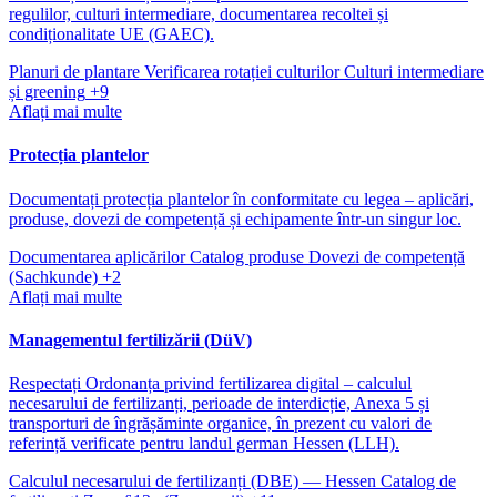
regulilor, culturi intermediare, documentarea recoltei și
condiționalitate UE (GAEC).
Planuri de plantare
Verificarea rotației culturilor
Culturi intermediare
și greening
+9
Aflați mai multe
Protecția plantelor
Documentați protecția plantelor în conformitate cu legea – aplicări,
produse, dovezi de competență și echipamente într-un singur loc.
Documentarea aplicărilor
Catalog produse
Dovezi de competență
(Sachkunde)
+2
Aflați mai multe
Managementul fertilizării (DüV)
Respectați Ordonanța privind fertilizarea digital – calculul
necesarului de fertilizanți, perioade de interdicție, Anexa 5 și
transporturi de îngrășăminte organice, în prezent cu valori de
referință verificate pentru landul german Hessen (LLH).
Calculul necesarului de fertilizanți (DBE) — Hessen
Catalog de