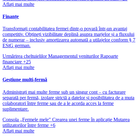
Aflați mai multe
Finanțe
Transformați contabilitatea fermei dintr-o povară într-un avantaj
competitiv. Obțineți vizibilitate deplină asupra marjelor și a fluxului
de numerar – inclusiv amortizarea automată a utilajelor conform § 7
EStG german.
Urmărirea cheltuielilor
Managementul veniturilor
Rapoarte
financiare
+25
Aflați mai multe
Gestiune multi-fermă
Administrați mai multe ferme sub un singur cont – cu facturare
separată per fermă, izolare strictă a datelor și posibilitatea de a muta
colaboratori între ferme sau de a le acorda acces la ferme
suplimentare.
Consola „Fermele mele"
Crearea unei ferme în aplicație
Mutarea
utilizatorilor între ferme
+6
Aflați mai multe