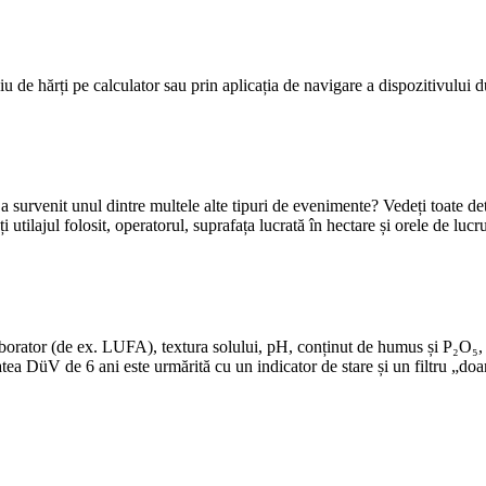
iu de hărți pe calculator sau prin aplicația de navigare a dispozitivului 
au a survenit unul dintre multele alte tipuri de evenimente? Vedeți toate de
utilajul folosit, operatorul, suprafața lucrată în hectare și orele de lucr
 laborator (de ex. LUFA), textura solului, pH, conținut de humus și 
tea DüV de 6 ani este urmărită cu un indicator de stare și un filtru „