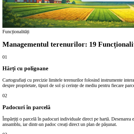
Funcționalități
Managementul terenurilor: 19 Funcționali
01
Hărți cu poligoane
Cartografiați cu precizie limitele terenurilor folosind instrumente inter
despre proprietate, tipuri de sol și cerințe de mediu pentru fiecare parc
02
Padocuri în parcelă
Împărțiți o parcelă în padocuri individuale direct pe hartă. Desenarea
ansamblu, iar dintr-un padoc creați direct un plan de pășunat.