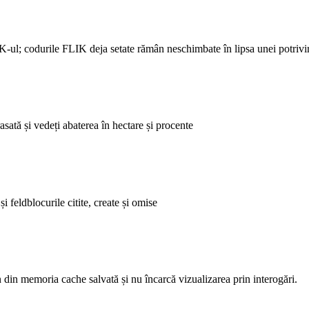
LIK-ul; codurile FLIK deja setate rămân neschimbate în lipsa unei potrivir
sată și vedeți abaterea în hectare și procente
i feldblocurile citite, create și omise
in din memoria cache salvată și nu încarcă vizualizarea prin interogări.