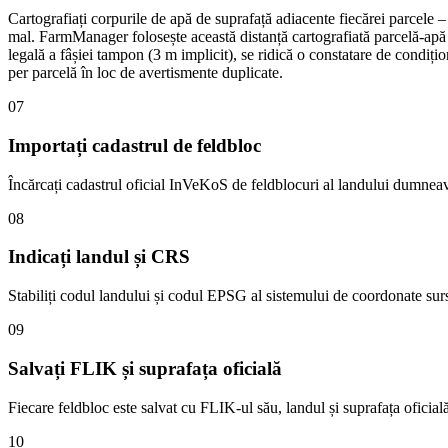
Cartografiați corpurile de apă de suprafață adiacente fiecărei parcele – 
mal. FarmManager folosește această distanță cartografiată parcelă-apă
legală a fâșiei tampon (3 m implicit), se ridică o constatare de condiți
per parcelă în loc de avertismente duplicate.
07
Importați cadastrul de feldbloc
Încărcați cadastrul oficial InVeKoS de feldblocuri al landului dumnea
08
Indicați landul și CRS
Stabiliți codul landului și codul EPSG al sistemului de coordonat
09
Salvați FLIK și suprafața oficială
Fiecare feldbloc este salvat cu FLIK-ul său, landul și suprafața oficial
10