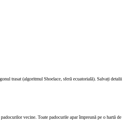
onul trasat (algoritmul Shoelace, sferă ecuatorială). Salvați detalii
a padocurilor vecine. Toate padocurile apar împreună pe o hartă de