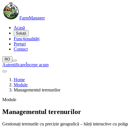
Farm
Manager
Acasă
Soluții
Funcționalități
Prețuri
Contact
RO
Autentificare
Începe acum
Home
Module
Managementul terenurilor
Module
Managementul terenurilor
Gestionați terenurile cu precizie geografică – hărți interactive cu pol