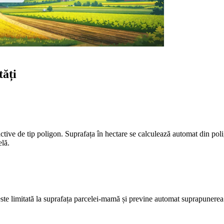
tăți
active de tip poligon. Suprafața în hectare se calculează automat din polig
elă.
 este limitată la suprafața parcelei-mamă și previne automat suprapunere