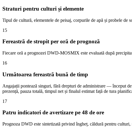
Straturi pentru culturi și elemente
Tipul de cultură, elementele de peisaj, corpurile de apă și probele de so
15
Fereastră de stropit per oră de prognoză
Fiecare oră a prognozei DWD-MOSMIX este evaluată după precipitații, vân
16
Următoarea fereastră bună de timp
Angajații pontează singuri, fără drepturi de administrare — început de l
prezență, pauza totală, timpul net și finalul estimat față de tura planific
17
Patru indicatori de avertizare pe 48 de ore
Prognoza DWD este sintetizată privind îngheț, căldură pentru culturi, st