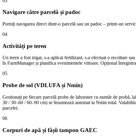
03
Navigare către parcelă și padoc
Porniți navigarea direct dintr-o parcelă sau un padoc – printr-un servic
04
Activități pe teren
Un teren a fost irigat, s-a aplicat fertilizant, s-a efectuat o recoltare s
în FarmManager și planifica evenimentele viitoare. Opțional înregistrați 
05
Probe de sol (VDLUFA și Nmin)
Gestionați pe fiecare parcelă probe de laborator cu număr de probă,
30 / 30–60 / 60–90 cm) se însumează automat la Nmin total. Valabilita
parcelei.
06
Corpuri de apă și fâșii tampon GAEC