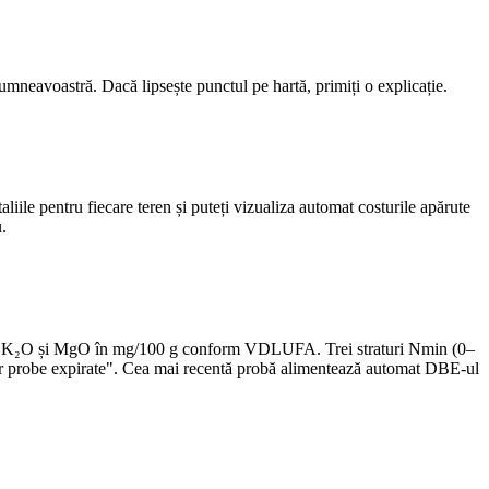
dumneavoastră. Dacă lipsește punctul pe hartă, primiți o explicație.
taliile pentru fiecare teren și puteți vizualiza automat costurile apărute
u.
P₂O₅, K₂O și MgO în mg/100 g conform VDLUFA. Trei straturi Nmin (0–
doar probe expirate". Cea mai recentă probă alimentează automat DBE-ul