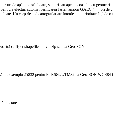
cursuri de apă, ape stătătoare, șanțuri sau ape de coastă – cu geometria lor
 pentru a efectua automat verificarea fâșiei tampon GAEC 4 — ori de câ
onalitate. Un corp de apă cartografiat are întotdeauna prioritate față de o
voastră ca fișier shapefile arhivat zip sau ca GeoJSON
e sursă, de exemplu 25832 pentru ETRS89/UTM32; la GeoJSON WGS84 in
ă în hectare