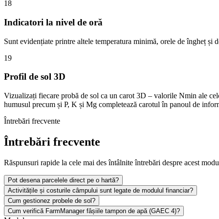
18
Indicatori la nivel de oră
Sunt evidențiate printre altele temperatura minimă, orele de îngheț și 
19
Profil de sol 3D
Vizualizați fiecare probă de sol ca un carot 3D – valorile Nmin ale c
humusul precum și P, K și Mg completează carotul în panoul de inform
Întrebări frecvente
Întrebări frecvente
Răspunsuri rapide la cele mai des întâlnite întrebări despre acest modu
Pot desena parcelele direct pe o hartă?
Activitățile și costurile câmpului sunt legate de modulul financiar?
Cum gestionez probele de sol?
Cum verifică FarmManager fâșiile tampon de apă (GAEC 4)?