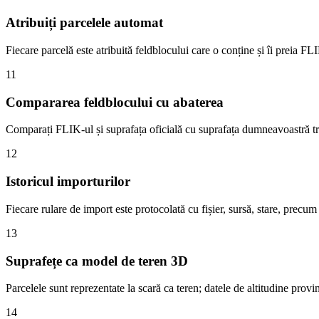
Atribuiți parcelele automat
Fiecare parcelă este atribuită feldblocului care o conține și îi preia F
11
Compararea feldblocului cu abaterea
Comparați FLIK-ul și suprafața oficială cu suprafața dumneavoastră tra
12
Istoricul importurilor
Fiecare rulare de import este protocolată cu fișier, sursă, stare, precum ș
13
Suprafețe ca model de teren 3D
Parcelele sunt reprezentate la scară ca teren; datele de altitudine prov
14