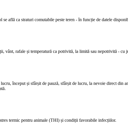
l se află ca straturi comutabile peste teren - în funcție de datele disponib
t, rafale și temperatură ca potrivită, la limită sau nepotrivită - cu ju
ucru, început și sfârșit de pauză, sfârșit de lucru, la nevoie direct din 
ată.
res termic pentru animale (THI) și condiții favorabile infecțiilor.