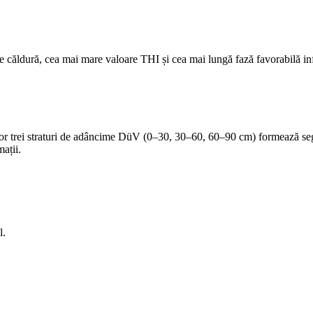
de căldură, cea mai mare valoare THI și cea mai lungă fază favorabilă inf
elor trei straturi de adâncime DüV (0–30, 30–60, 60–90 cm) formează se
ații.
l.