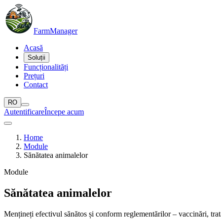
Farm
Manager
Acasă
Soluții
Funcționalități
Prețuri
Contact
RO
Autentificare
Începe acum
Home
Module
Sănătatea animalelor
Module
Sănătatea animalelor
Mențineți efectivul sănătos și conform reglementărilor – vaccinări, tr