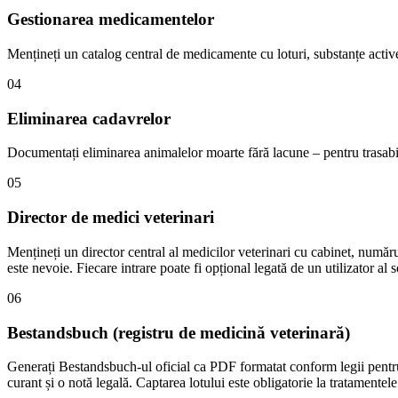
Gestionarea medicamentelor
Mențineți un catalog central de medicamente cu loturi, substanțe active 
04
Eliminarea cadavrelor
Documentați eliminarea animalelor moarte fără lacune – pentru trasabil
05
Director de medici veterinari
Mențineți un director central al medicilor veterinari cu cabinet, număr
este nevoie. Fiecare intrare poate fi opțional legată de un utilizator al
06
Bestandsbuch (registru de medicină veterinară)
Generați Bestandsbuch-ul oficial ca PDF formatat conform legii pentru 
curant și o notă legală. Captarea lotului este obligatorie la tratamentele 