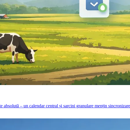
ate absolută – un calendar central și sarcini granulare mențin sincronizare