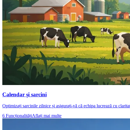
Calendar și sarcini
Optimizați sarcinile zilnice și asigurați-vă că echipa lucrează cu clarit
6 Funcționalități
Aflați mai multe