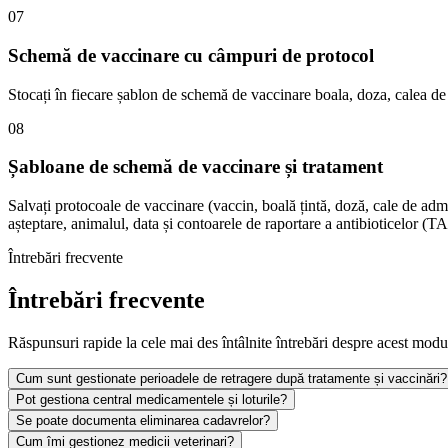
07
Schemă de vaccinare cu câmpuri de protocol
Stocați în fiecare șablon de schemă de vaccinare boala, doza, calea de a
08
Șabloane de schemă de vaccinare și tratament
Salvați protocoale de vaccinare (vaccin, boală țintă, doză, cale de adm
așteptare, animalul, data și contoarele de raportare a antibioticelor (
Întrebări frecvente
Întrebări frecvente
Răspunsuri rapide la cele mai des întâlnite întrebări despre acest modu
Cum sunt gestionate perioadele de retragere după tratamente și vaccinări?
Pot gestiona central medicamentele și loturile?
Se poate documenta eliminarea cadavrelor?
Cum îmi gestionez medicii veterinari?