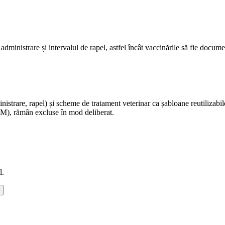
dministrare și intervalul de rapel, astfel încât vaccinările să fie docume
inistrare, rapel) și scheme de tratament veterinar ca șabloane reutiliza
TAM), rămân excluse în mod deliberat.
l.