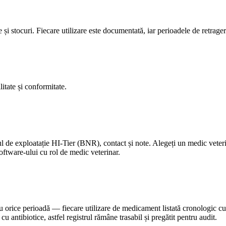
și stocuri. Fiecare utilizare este documentată, iar perioadele de retrage
itate și conformitate.
ul de exploatație HI-Tier (BNR), contact și note. Alegeți un medic veteri
 software-ului cu rol de medic veterinar.
orice perioadă — fiecare utilizare de medicament listată cronologic cu a
cu antibiotice, astfel registrul rămâne trasabil și pregătit pentru audit.