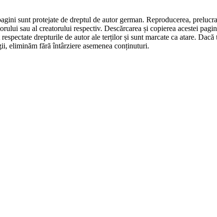
 pagini sunt protejate de dreptul de autor german. Reproducerea, prelucrar
utorului sau al creatorului respectiv. Descărcarea și copierea acestei pag
respectate drepturile de autor ale terților și sunt marcate ca atare. Dacă
gii, eliminăm fără întârziere asemenea conținuturi.