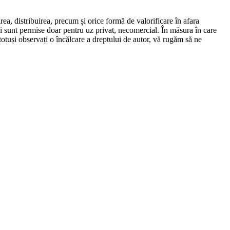
ea, distribuirea, precum și orice formă de valorificare în afara
ini sunt permise doar pentru uz privat, necomercial. În măsura în care
 totuși observați o încălcare a dreptului de autor, vă rugăm să ne