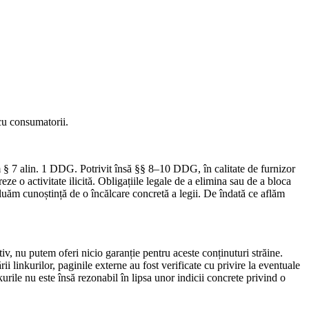
 cu consumatorii.
rm § 7 alin. 1 DDG. Potrivit însă §§ 8–10 DDG, în calitate de furnizor
ze o activitate ilicită. Obligațiile legale de a elimina sau de a bloca
luăm cunoștință de o încălcare concretă a legii. De îndată ce aflăm
iv, nu putem oferi nicio garanție pentru aceste conținuturi străine.
i linkurilor, paginile externe au fost verificate cu privire la eventuale
nkurile nu este însă rezonabil în lipsa unor indicii concrete privind o