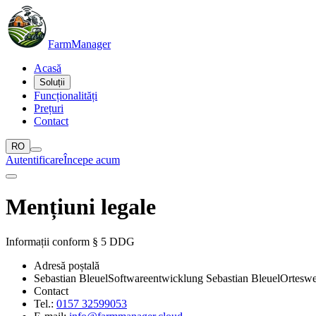
Farm
Manager
Acasă
Soluții
Funcționalități
Prețuri
Contact
RO
Autentificare
Începe acum
Mențiuni legale
Informații conform § 5 DDG
Adresă poștală
Sebastian Bleuel
Softwareentwicklung Sebastian Bleuel
Ortesw
Contact
Tel.:
0157 32599053