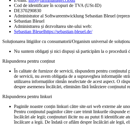
E-mail:
info@farmmanager.cloud
Cod de identificare în scopuri de TVA (USt-ID)
DE370290830
Administrator al Softwareentwicklung Sebastian Bleuel (repreze
Sebastian Bleuel
Administrarea și dezvoltarea site-ului web:
Sebastian Bleuel
https://sebastian-bleuel.de/
Soluționarea litigiilor cu consumatorii/Organism universal de soluțion
Nu suntem obligați și nici dispuși să participăm la o procedură de
Răspunderea pentru conținut
În calitate de furnizor de servicii, răspundem pentru conținutul 
de servicii, nu avem obligația de a supraveghea informațiile străi
utilizarea informațiilor rămân neafectate de acest aspect. O răs
despre asemenea încălcări, eliminăm fără întârziere conținutul re
Răspunderea pentru linkuri
Paginile noastre conțin linkuri către site-uri web externe ale uno
Pentru conținutul paginilor către care trimit linkurile răspunde e
încălcări ale legii; conținuturi ilicite nu au putut fi identificate
încălcare a legii. De îndată ce aflăm despre încălcări ale legii, 