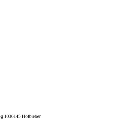
eg 10
36145 Hofbieber