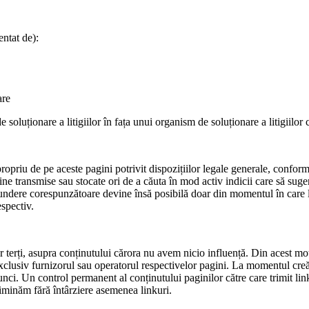
ntat de):
are
 soluționare a litigiilor în fața unui organism de soluționare a litigiilor
propriu de pe aceste pagini potrivit dispozițiilor legale generale, confo
ne transmise sau stocate ori de a căuta în mod activ indicii care să sugere
pundere corespunzătoare devine însă posibilă doar din momentul în care 
spectiv.
r terți, asupra conținutului cărora nu avem nicio influență. Din acest mot
xclusiv furnizorul sau operatorul respectivelor pagini. La momentul creări
 atunci. Un control permanent al conținutului paginilor către care trimit li
eliminăm fără întârziere asemenea linkuri.