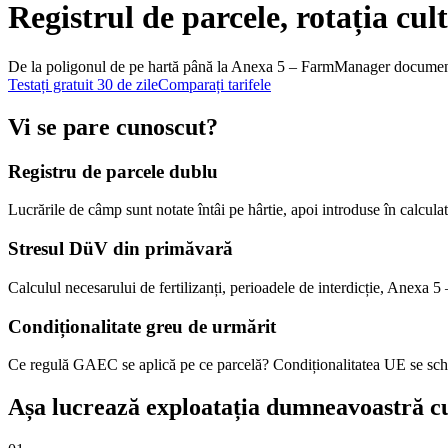
Registrul de parcele, rotația cul
De la poligonul de pe hartă până la Anexa 5 – FarmManager documentea
Testați gratuit 30 de zile
Comparați tarifele
Vi se pare cunoscut?
Registru de parcele dublu
Lucrările de câmp sunt notate întâi pe hârtie, apoi introduse în calculato
Stresul DüV din primăvară
Calculul necesarului de fertilizanți, perioadele de interdicție, Anexa 5 
Condiționalitate greu de urmărit
Ce regulă GAEC se aplică pe ce parcelă? Condiționalitatea UE se sch
Așa lucrează exploatația dumneavoastră