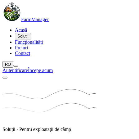
Farm
Manager
Acasă
Soluții
Funcționalități
Prețuri
Contact
RO
Autentificare
Începe acum
Soluții · Pentru exploatații de câmp