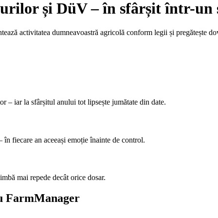
turilor și DüV – în sfârșit într-un
ză activitatea dumneavoastră agricolă conform legii și pregătește dove
r – iar la sfârșitul anului tot lipsește jumătate din date.
– în fiecare an aceeași emoție înainte de control.
imbă mai repede decât orice dosar.
 cu FarmManager