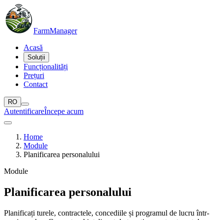
Farm
Manager
Acasă
Soluții
Funcționalități
Prețuri
Contact
RO
Autentificare
Începe acum
Home
Module
Planificarea personalului
Module
Planificarea personalului
Planificați turele, contractele, concediile și programul de lucru într-