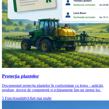
Protecția plantelor
Documentați protecția plantelor în conformitate cu legea – aplicări,
produse, dovezi de competență și echipamente într-un singur loc.
5 Funcționalități
Aflați mai multe