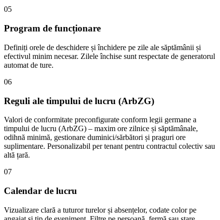
05
Program de funcționare
Definiți orele de deschidere și închidere pe zile ale săptămânii și
efectivul minim necesar. Zilele închise sunt respectate de generatorul
automat de ture.
06
Reguli ale timpului de lucru (ArbZG)
Valori de conformitate preconfigurate conform legii germane a
timpului de lucru (ArbZG) – maxim ore zilnice și săptămânale,
odihnă minimă, gestionare duminici/sărbători și praguri ore
suplimentare. Personalizabil per tenant pentru contractul colectiv sau
altă țară.
07
Calendar de lucru
Vizualizare clară a tuturor turelor și absențelor, codate color pe
angajat și tip de eveniment. Filtre pe persoană, fermă sau stare