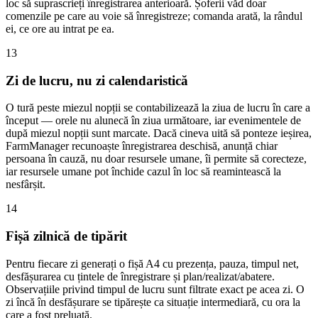
loc să suprascrieți înregistrarea anterioară. Șoferii văd doar
comenzile pe care au voie să înregistreze; comanda arată, la rândul
ei, ce ore au intrat pe ea.
13
Zi de lucru, nu zi calendaristică
O tură peste miezul nopții se contabilizează la ziua de lucru în care a
început — orele nu alunecă în ziua următoare, iar evenimentele de
după miezul nopții sunt marcate. Dacă cineva uită să ponteze ieșirea,
FarmManager recunoaște înregistrarea deschisă, anunță chiar
persoana în cauză, nu doar resursele umane, îi permite să corecteze,
iar resursele umane pot închide cazul în loc să reamintească la
nesfârșit.
14
Fișă zilnică de tipărit
Pentru fiecare zi generați o fișă A4 cu prezența, pauza, timpul net,
desfășurarea cu țintele de înregistrare și plan/realizat/abatere.
Observațiile privind timpul de lucru sunt filtrate exact pe acea zi. O
zi încă în desfășurare se tipărește ca situație intermediară, cu ora la
care a fost preluată.