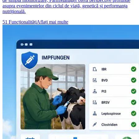
de simpla monitorizare, FarmManager oferă perspective profunde
asupra evenimentelor din ciclul de viață, genetică și performanța
nutrițională.
51 Funcționalități
Aflați mai multe