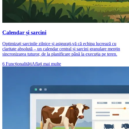
Calendar și sarcini
Optimizați sarcinile zilnice și asigurați-vă că echipa lucrează cu
claritate absolută – un calendar central și sarcini granulare mențin
sincronizarea tuturor, de la planificare până la execuția pe teren.
6 Funcționalități
Aflați mai multe