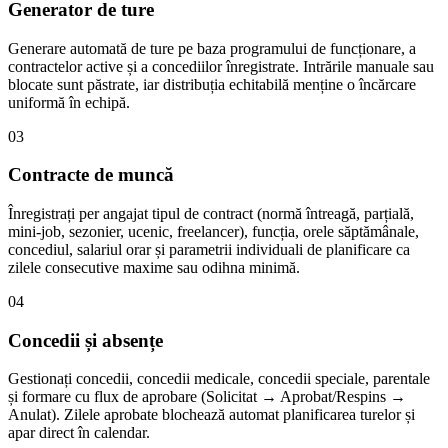
Generator de ture
Generare automată de ture pe baza programului de funcționare, a
contractelor active și a concediilor înregistrate. Intrările manuale sau
blocate sunt păstrate, iar distribuția echitabilă menține o încărcare
uniformă în echipă.
03
Contracte de muncă
Înregistrați per angajat tipul de contract (normă întreagă, parțială,
mini-job, sezonier, ucenic, freelancer), funcția, orele săptămânale,
concediul, salariul orar și parametrii individuali de planificare ca
zilele consecutive maxime sau odihna minimă.
04
Concedii și absențe
Gestionați concedii, concedii medicale, concedii speciale, parentale
și formare cu flux de aprobare (Solicitat → Aprobat/Respins →
Anulat). Zilele aprobate blochează automat planificarea turelor și
apar direct în calendar.