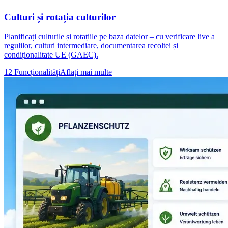
Culturi și rotația culturilor
Planificați culturile și rotațiile pe baza datelor – cu verificare live a
regulilor, culturi intermediare, documentarea recoltei și
condiționalitate UE (GAEC).
12 Funcționalități
Aflați mai multe