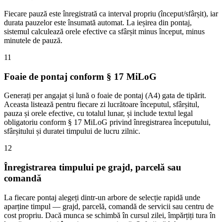
Fiecare pauză este înregistrată ca interval propriu (început/sfârșit), iar
durata pauzelor este însumată automat. La ieșirea din pontaj,
sistemul calculează orele efective ca sfârșit minus început, minus
minutele de pauză.
11
Foaie de pontaj conform § 17 MiLoG
Generați per angajat și lună o foaie de pontaj (A4) gata de tipărit.
Aceasta listează pentru fiecare zi lucrătoare începutul, sfârșitul,
pauza și orele efective, cu totalul lunar, și include textul legal
obligatoriu conform § 17 MiLoG privind înregistrarea începutului,
sfârșitului și duratei timpului de lucru zilnic.
12
Înregistrarea timpului pe grajd, parcelă sau
comandă
La fiecare pontaj alegeți dintr-un arbore de selecție rapidă unde
aparține timpul — grajd, parcelă, comandă de servicii sau centru de
cost propriu. Dacă munca se schimbă în cursul zilei, împărțiți tura în