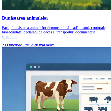
Bunăstarea animalelor
Faceți bunăstarea animalelor demonstrabilă – adăposturi, controale,
biosecuritate, declarații de deces și transporturi documentate
structurat.
23 Funcționalități
Aflați mai multe