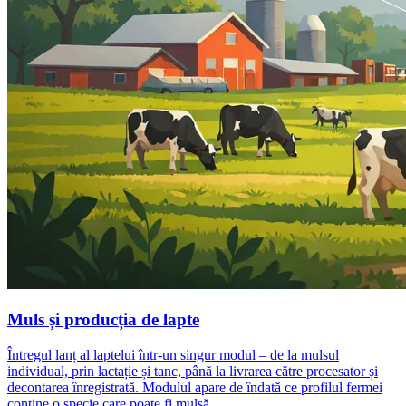
Muls și producția de lapte
Întregul lanț al laptelui într-un singur modul – de la mulsul
individual, prin lactație și tanc, până la livrarea către procesator și
decontarea înregistrată. Modulul apare de îndată ce profilul fermei
conține o specie care poate fi mulsă.