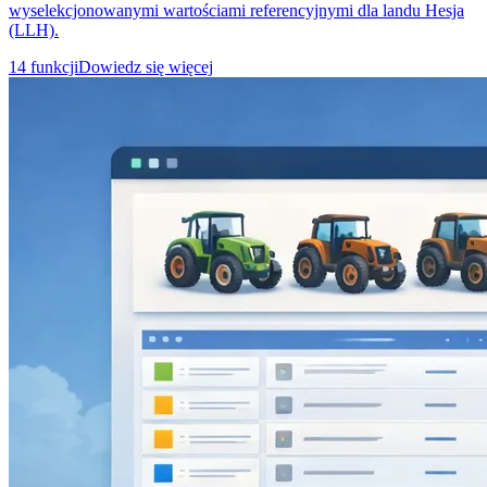
wyselekcjonowanymi wartościami referencyjnymi dla landu Hesja
(LLH).
14 funkcji
Dowiedz się więcej