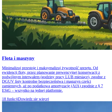
Flota i maszyny
Minimalizuj przestoje i maksymalizuj żywotność sprzętu. Od
ewidencji floty, przez planowanie prewencyjnej konserwacji z
podwójnym interwałem (godziny pracy LUB miesiące), zgodne z
DGUV listy kontrolne bezpieczeństwa i magazyn części
zamiennych, aż po podatkową amortyzację (AfA) zgodnie z § 7
EStG – wszystko na jednej platformie.
18 funkcji
Dowiedz się więcej