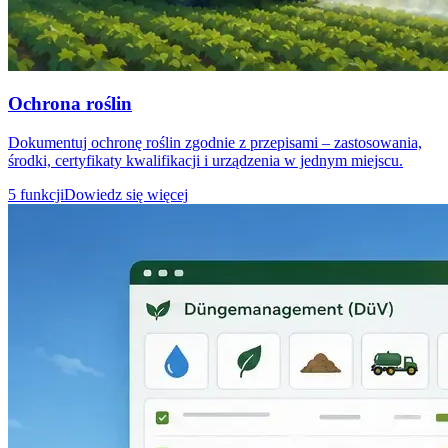
Ochrona roślin
Dokumentuj ochronę roślin zgodnie z przepisami – zastosowania,
środki, certyfikaty kwalifikacji i urządzenia w jednym miejscu.
5 funkcji
Dowiedz się więcej