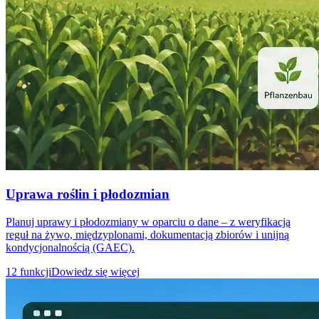
Uprawa roślin i płodozmian
Planuj uprawy i płodozmiany w oparciu o dane – z weryfikacją
reguł na żywo, międzyplonami, dokumentacją zbiorów i unijną
kondycjonalnością (GAEC).
12 funkcji
Dowiedz się więcej