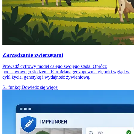
Zarządzanie zwierzętami
Prowadź cyfrowy model całego swojego stada. Oprócz
podstawowego śledzenia FarmManager zapewnia głęboki wgląd w
cykl życia, genetykę i wydajność żywieniową.
51 funkcji
Dowiedz się więcej