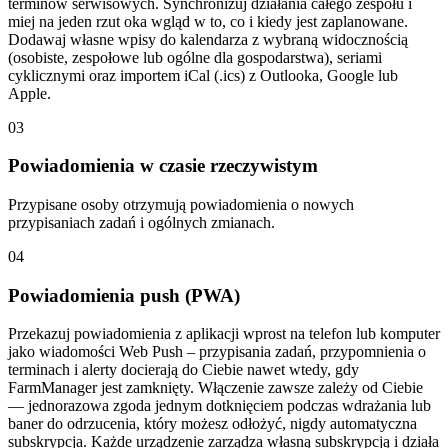
terminów serwisowych. Synchronizuj działania całego zespołu i
miej na jeden rzut oka wgląd w to, co i kiedy jest zaplanowane.
Dodawaj własne wpisy do kalendarza z wybraną widocznością
(osobiste, zespołowe lub ogólne dla gospodarstwa), seriami
cyklicznymi oraz importem iCal (.ics) z Outlooka, Google lub
Apple.
03
Powiadomienia w czasie rzeczywistym
Przypisane osoby otrzymują powiadomienia o nowych
przypisaniach zadań i ogólnych zmianach.
04
Powiadomienia push (PWA)
Przekazuj powiadomienia z aplikacji wprost na telefon lub komputer
jako wiadomości Web Push – przypisania zadań, przypomnienia o
terminach i alerty docierają do Ciebie nawet wtedy, gdy
FarmManager jest zamknięty. Włączenie zawsze zależy od Ciebie
— jednorazowa zgoda jednym dotknięciem podczas wdrażania lub
baner do odrzucenia, który możesz odłożyć, nigdy automatyczna
subskrypcja. Każde urządzenie zarządza własną subskrypcją i działa