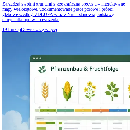
Zarządzaj swoimi gruntami z geograficzną precyzją – interaktywne
mapy wielokątowe, udokumentowane prace polowe i próbki
glebowe według VDLUFA wraz z Nmin stanowią podstawę
danych dla upraw i nawożenia.
19 funkcji
Dowiedz się więcej