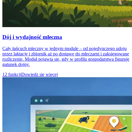
Dój i wydajność mleczna
Cały łańcuch mleczny w jednym module – od pojedynczego udoju
przez laktację i zbiornik aż po dostawę do mleczarni i zaksięgowane
rozliczenie. Moduł pojawia się, gdy w profilu gospodarstwa figuruje
gatunek dojny.
12 funkcji
Dowiedz się więcej