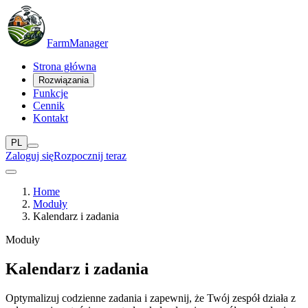
Farm
Manager
Strona główna
Rozwiązania
Funkcje
Cennik
Kontakt
PL
Zaloguj się
Rozpocznij teraz
Home
Moduły
Kalendarz i zadania
Moduły
Kalendarz i zadania
Optymalizuj codzienne zadania i zapewnij, że Twój zespół działa z