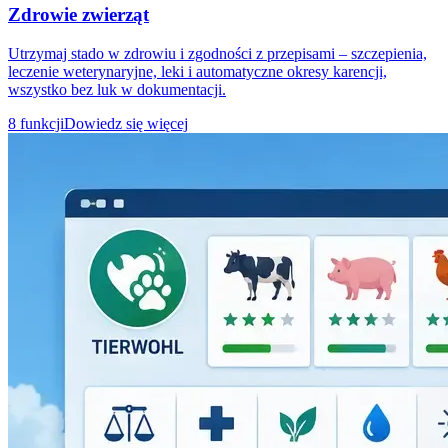
Zdrowie zwierząt
Utrzymaj stado w zdrowiu i zgodności z przepisami – szczepienia,
leczenie weterynaryjne, leki i automatyczne okresy karencji,
wszystko bez luk w dokumentacji.
8 funkcji
Dowiedz się więcej