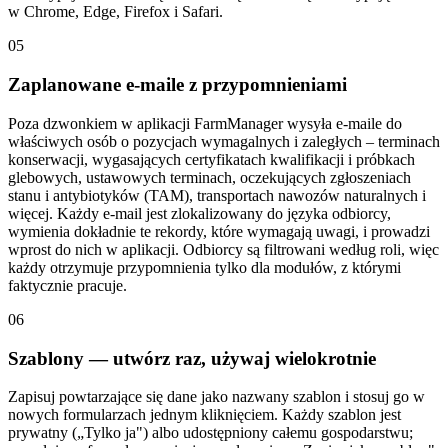
w Chrome, Edge, Firefox i Safari.
05
Zaplanowane e-maile z przypomnieniami
Poza dzwonkiem w aplikacji FarmManager wysyła e-maile do
właściwych osób o pozycjach wymagalnych i zaległych – terminach
konserwacji, wygasających certyfikatach kwalifikacji i próbkach
glebowych, ustawowych terminach, oczekujących zgłoszeniach
stanu i antybiotyków (TAM), transportach nawozów naturalnych i
więcej. Każdy e-mail jest zlokalizowany do języka odbiorcy,
wymienia dokładnie te rekordy, które wymagają uwagi, i prowadzi
wprost do nich w aplikacji. Odbiorcy są filtrowani według roli, więc
każdy otrzymuje przypomnienia tylko dla modułów, z którymi
faktycznie pracuje.
06
Szablony — utwórz raz, używaj wielokrotnie
Zapisuj powtarzające się dane jako nazwany szablon i stosuj go w
nowych formularzach jednym kliknięciem. Każdy szablon jest
prywatny („Tylko ja") albo udostępniony całemu gospodarstwu;