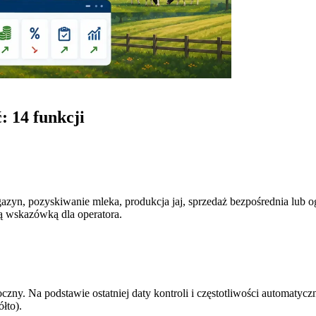
: 14 funkcji
, pozyskiwanie mleka, produkcja jaj, sprzedaż bezpośrednia lub ogó
ą wskazówką dla operatora.
zny. Na podstawie ostatniej daty kontroli i częstotliwości automatycz
łto).