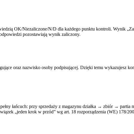
wiedzią OK/Niezaliczone/N/D dla każdego punktu kontroli. Wynik „Zali
 odpowiedzi pozostawiają wynik zaliczony.
rygujące oraz nazwisko osoby podpisującej. Dzięki temu wykazujesz
o pełny łańcuch: przy sprzedaży z magazynu działka → zbiór → parti
owiązek „jeden krok w przód” wg art. 18 rozporządzenia (WE) 178/200