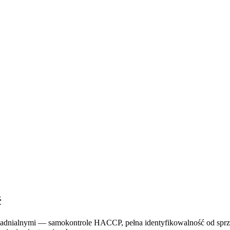
ć
dnialnymi — samokontrole HACCP, pełna identyfikowalność od sprzeda