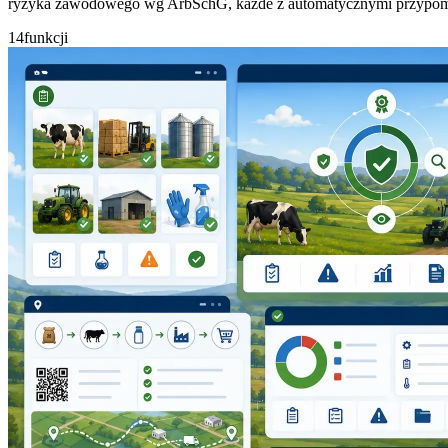
ryzyka zawodowego wg ArbSchG, każde z automatycznymi przypomn
14
funkcji