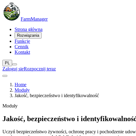
Farm
Manager
Strona główna
Rozwiązania
Funkcje
Cennik
Kontakt
PL
Zaloguj się
Rozpocznij teraz
Home
Moduły
Jakość, bezpieczeństwo i identyfikowalność
Moduły
Jakość, bezpieczeństwo i identyfikowalnoś
Uczyń bezpieczeństwo żywności, ochronę pracy i pochodzenie udowa