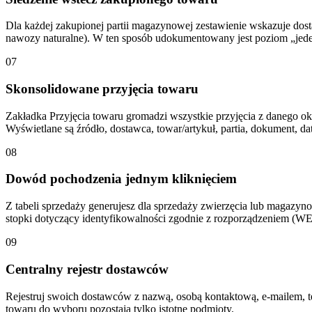
Dla każdej zakupionej partii magazynowej zestawienie wskazuje dost
nawozy naturalne). W ten sposób udokumentowany jest poziom „jede
07
Skonsolidowane przyjęcia towaru
Zakładka Przyjęcia towaru gromadzi wszystkie przyjęcia z danego 
Wyświetlane są źródło, dostawca, towar/artykuł, partia, dokument, da
08
Dowód pochodzenia jednym kliknięciem
Z tabeli sprzedaży generujesz dla sprzedaży zwierzęcia lub magaz
stopki dotyczący identyfikowalności zgodnie z rozporządzeniem (WE)
09
Centralny rejestr dostawców
Rejestruj swoich dostawców z nazwą, osobą kontaktową, e-mailem, 
towaru do wyboru pozostają tylko istotne podmioty.