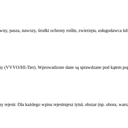
iewny, pasza, nawozy, środki ochrony roślin, zwierzęta, usługodawca 
cyjny (VVVO/HI-Tier). Wprowadzone dane są sprawdzane pod kątem p
estr. Dla każdego wpisu rejestrujesz tytuł, obszar (np. obora, warszt