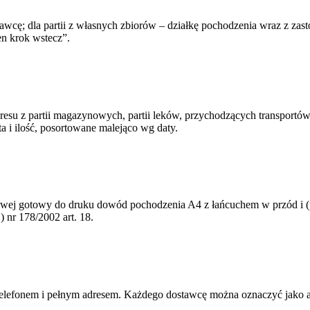
awcę; dla partii z własnych zbiorów – działkę pochodzenia wraz z zas
n krok wstecz”.
okresu z partii magazynowych, partii leków, przychodzących transpor
ta i ilość, posortowane malejąco wg daty.
ynowej gotowy do druku dowód pochodzenia A4 z łańcuchem w przód i 
 nr 178/2002 art. 18.
telefonem i pełnym adresem. Każdego dostawcę można oznaczyć jako 