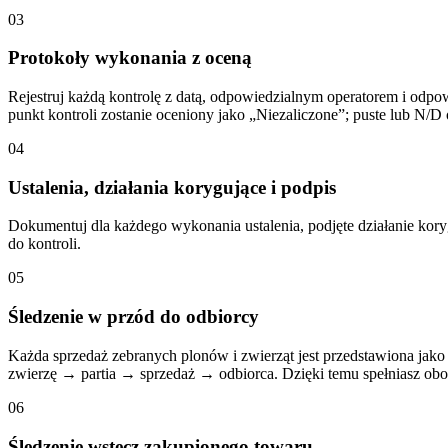
03
Protokoły wykonania z oceną
Rejestruj każdą kontrolę z datą, odpowiedzialnym operatorem i odpo
punkt kontroli zostanie oceniony jako „Niezaliczone”; puste lub N/D
04
Ustalenia, działania korygujące i podpis
Dokumentuj dla każdego wykonania ustalenia, podjęte działanie ko
do kontroli.
05
Śledzenie w przód do odbiorcy
Każda sprzedaż zebranych plonów i zwierząt jest przedstawiona jak
zwierzę → partia → sprzedaż → odbiorca. Dzięki temu spełniasz ob
06
Śledzenie wstecz zakupionego towaru