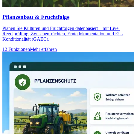
Pflanzenbau & Fruchtfolge
Planen Sie Kulturen und Fruchtfolgen datenbasiert – mit Live-
Regelprüfung, Zwischenfrüchten, Erntedokumentation und EU-
Konditionalität (GAEC).
12 Funktionen
Mehr erfahren