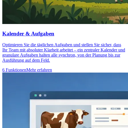
Kalender & Aufgaben
Optimieren Sie die täglichen Aufgaben und stellen Sie sicher, dass
Ihr Team mit absoluter Klarheit arbeitet – ein zentraler Kalender und
granulare Aufgaben halten alle synchron, von der Planung bis zur
Ausführung auf dem Feld.
6 Funktionen
Mehr erfahren