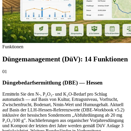
Funktionen
Düngemanagement (DüV): 14 Funktionen
01
Düngebedarfsermittlung (DBE) — Hessen
Ermitteln Sie den N-, P₂O₅- und K₂O-Bedarf pro Schlag
automatisch — auf Basis von Kultur, Ertragsniveau, Vorfrucht,
Zwischenfrucht, Bodenart, Nmin-Wert und Humusgehalt. Aktuell
auf Basis der LLH-Hessen-Referenzwerte (DBE-Workbook v5.2)
inklusive der hessischen Sondernorm „Abfuhrdüngung ab 20 mg
P₂O₅/100 g". Nachlieferungen aus organischer Vorjahresdüngung
und Kompost der letzten drei Jahre werden gemäß DüV Anlage 3
berücksichtigt. Weitere Bundesländer in Vorbereitung.