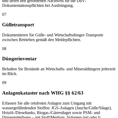
und liefert den geforderten Nachweis für die DüV-
Dokumentationspflichten bei Ausbringung.
07
Gülletransport
Dokumentieren Sie Gülle- und Wirtschaftsdünger-Transporte
zwischen Betrieben gemäß den Meldepflichten.
08
Düngerinventar
Behalten Sie Bestände an Wirtschafts- und Mineraldüngern jederzeit
im Blick.
09
Anlagenkataster nach WHG §§ 62/63
Erfassen Sie alle ortsfesten Anlagen zum Umgang mit
wassergefährdenden Stoffen: JGS-Anlagen (Jauche/Gülle/Silage),
Heizöl-/Dieseltanks, Biogas-/Gärrestlager sowie PSM- und
Düngemittellager – mit Stoff/Medium, Volumen (m³ oder l),