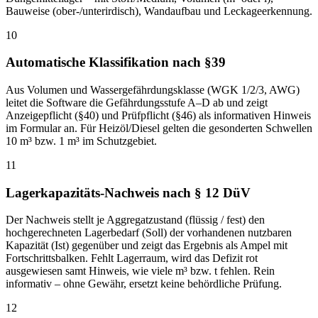
Bauweise (ober-/unterirdisch), Wandaufbau und Leckageerkennung.
10
Automatische Klassifikation nach §39
Aus Volumen und Wassergefährdungsklasse (WGK 1/2/3, AWG)
leitet die Software die Gefährdungsstufe A–D ab und zeigt
Anzeigepflicht (§40) und Prüfpflicht (§46) als informativen Hinweis
im Formular an. Für Heizöl/Diesel gelten die gesonderten Schwellen
10 m³ bzw. 1 m³ im Schutzgebiet.
11
Lagerkapazitäts-Nachweis nach § 12 DüV
Der Nachweis stellt je Aggregatzustand (flüssig / fest) den
hochgerechneten Lagerbedarf (Soll) der vorhandenen nutzbaren
Kapazität (Ist) gegenüber und zeigt das Ergebnis als Ampel mit
Fortschrittsbalken. Fehlt Lagerraum, wird das Defizit rot
ausgewiesen samt Hinweis, wie viele m³ bzw. t fehlen. Rein
informativ – ohne Gewähr, ersetzt keine behördliche Prüfung.
12