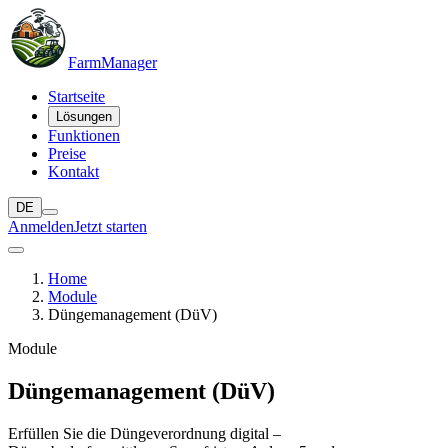
Farm
Manager
Startseite
Lösungen
Funktionen
Preise
Kontakt
DE
Anmelden
Jetzt starten
Home
Module
Düngemanagement (DüV)
Module
Düngemanagement (DüV)
Erfüllen Sie die Düngeverordnung digital –