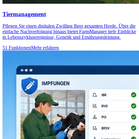
Tiermanagement
Pflegen Sie einen digitalen Zwilling Ihrer gesamten Herde. Über die
einfache Nachverfolgung hinaus bietet FarmManager tiefe Einblicke
in Lebenszyklusereignisse, Genetik und Ernährungsleistung.
51 Funktionen
Mehr erfahren