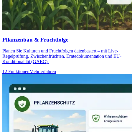
Pflanzenbau & Fruchtfolge
Planen Sie Kulturen und Fruchtfolgen datenbasiert – mit Live-
Regelprüfung, Zwischenfrüchten, Erntedokumentation und EU-
Konditionalität (GAEC).
12 Funktionen
Mehr erfahren