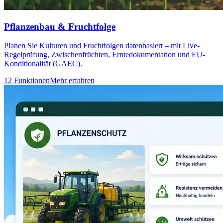
Pflanzenbau & Fruchtfolge
Planen Sie Kulturen und Fruchtfolgen datenbasiert – mit Live-
Regelprüfung, Zwischenfrüchten, Erntedokumentation und EU-
Konditionalität (GAEC).
12 Funktionen
Mehr erfahren