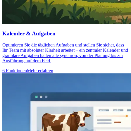
Kalender & Aufgaben
Optimieren Sie die täglichen Aufgaben und stellen Sie sicher, dass
Ihr Team mit absoluter Klarheit arbeitet – ein zentraler Kalender und
granulare Aufgaben halten alle synchron, von der Planung bis zur
Ausführung auf dem Feld.
6 Funktionen
Mehr erfahren