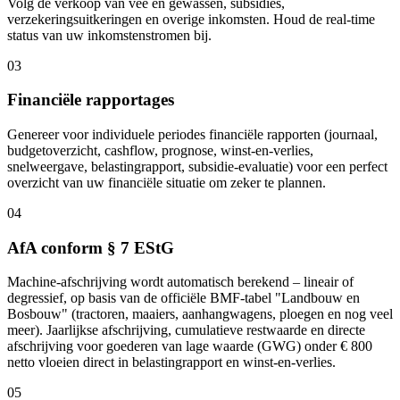
Volg de verkoop van vee en gewassen, subsidies,
verzekeringsuitkeringen en overige inkomsten. Houd de real-time
status van uw inkomstenstromen bij.
03
Financiële rapportages
Genereer voor individuele periodes financiële rapporten (journaal,
budgetoverzicht, cashflow, prognose, winst-en-verlies,
snelweergave, belastingrapport, subsidie-evaluatie) voor een perfect
overzicht van uw financiële situatie om zeker te plannen.
04
AfA conform § 7 EStG
Machine-afschrijving wordt automatisch berekend – lineair of
degressief, op basis van de officiële BMF-tabel "Landbouw en
Bosbouw" (tractoren, maaiers, aanhangwagens, ploegen en nog veel
meer). Jaarlijkse afschrijving, cumulatieve restwaarde en directe
afschrijving voor goederen van lage waarde (GWG) onder € 800
netto vloeien direct in belastingrapport en winst-en-verlies.
05