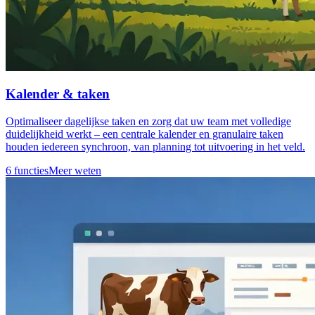
Kalender & taken
Optimaliseer dagelijkse taken en zorg dat uw team met volledige
duidelijkheid werkt – een centrale kalender en granulaire taken
houden iedereen synchroon, van planning tot uitvoering in het veld.
6 functies
Meer weten