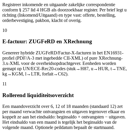
Registreer inkomende en uitgaande zakelijke correspondentie
conform § 257 lid 4 HGB als doorzoekbaar register. Per brief legt u
richting (Inkomend/Uitgaand) en type vast: offerte, bestelling,
orderbevestiging, pakbon, klacht of overig.
10
E-factuur: ZUGFeRD en XRechnung
Genereer hybride ZUGFeRD/Factur-X-facturen in het EN16931-
profiel (PDF/A-3 met ingebedde CII-XML) of pure XRechnung-
3.x-XML voor de overheidsopdrachtgever. Eenheden worden
gemapt op UN/ECE-Rec20-codes (stuk→H87, u→HUR, t→TNE,
kg→KGM, l→LTR, forfait→C62).
11
Rollerend liquiditeitsoverzicht
Een maandoverzicht over 6, 12 of 18 maanden (standaard 12) zet
per maand verwachte ontvangsten en uitgaven tegenover elkaar en
koppelt ze aan het eindsaldo: beginsaldo + ontvangsten − uitgaven.
Het eindsaldo van een maand is tegelijk het beginsaldo van de
volgende maand. Optionele peildatum bepaalt de startmaand.