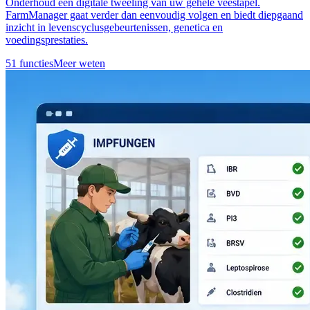
Onderhoud een digitale tweeling van uw gehele veestapel.
FarmManager gaat verder dan eenvoudig volgen en biedt diepgaand
inzicht in levenscyclusgebeurtenissen, genetica en
voedingsprestaties.
51 functies
Meer weten