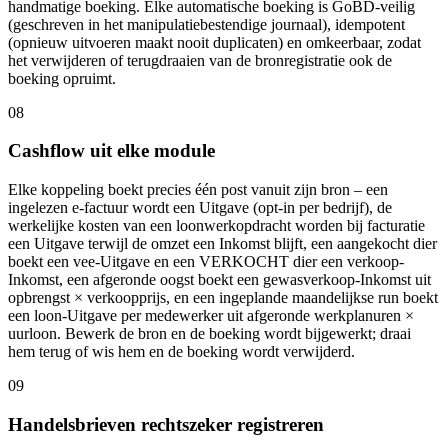
handmatige boeking. Elke automatische boeking is GoBD-veilig
(geschreven in het manipulatiebestendige journaal), idempotent
(opnieuw uitvoeren maakt nooit duplicaten) en omkeerbaar, zodat
het verwijderen of terugdraaien van de bronregistratie ook de
boeking opruimt.
08
Cashflow uit elke module
Elke koppeling boekt precies één post vanuit zijn bron – een
ingelezen e-factuur wordt een Uitgave (opt-in per bedrijf), de
werkelijke kosten van een loonwerkopdracht worden bij facturatie
een Uitgave terwijl de omzet een Inkomst blijft, een aangekocht dier
boekt een vee-Uitgave en een VERKOCHT dier een verkoop-
Inkomst, een afgeronde oogst boekt een gewasverkoop-Inkomst uit
opbrengst × verkoopprijs, en een ingeplande maandelijkse run boekt
een loon-Uitgave per medewerker uit afgeronde werkplanuren ×
uurloon. Bewerk de bron en de boeking wordt bijgewerkt; draai
hem terug of wis hem en de boeking wordt verwijderd.
09
Handelsbrieven rechtszeker registreren