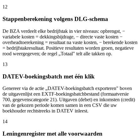
12
Stappenberekening volgens DLG-schema
De BZA verdeelt elke bedrijfstak in vier niveaus: opbrengst, −
variabele kosten = dekkingsbijdrage, − directe vaste kosten −
overheadtoerekening = resultaat na vaste kosten, − berekende kosten
= bedrijfstakresultaat. Positieve resultaten worden groen, negatieve
rood weergegeven; de regel „Totaal" telt alle takken op.
13
DATEV-boekingsbatch met één klik
Genereer via de actie „DATEV-boekingsbatch exporteren" boven
de uitgavenlijst een EXTF-boekingsbatchbestand (formaatversie
700, gegevenscategorie 21). Uitgaven (debet) en inkomsten (credit)
van de gekozen periode komen samen in een CSV die uw
boekhouder rechtstreeks in DATEV inleest.
14
Leningenregister met alle voorwaarden