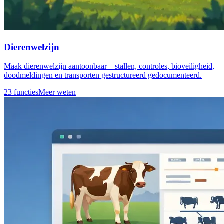
Dierenwelzijn
Maak dierenwelzijn aantoonbaar – stallen, controles, bioveiligheid,
doodmeldingen en transporten gestructureerd gedocumenteerd.
23 functies
Meer weten