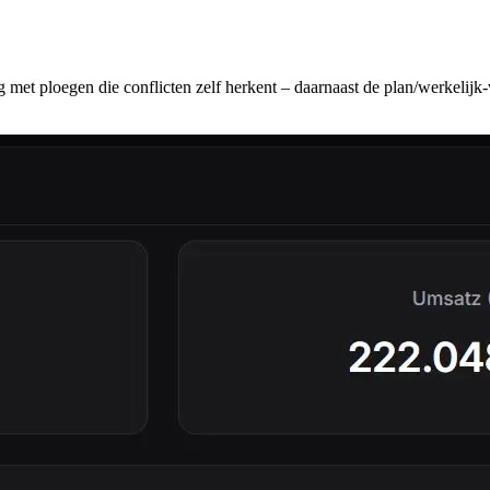
met ploegen die conflicten zelf herkent – daarnaast de plan/werkelijk-