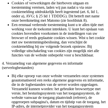
Cookies of verwerkingen die hierboven uitgaan en
toestemming vereisen, laden wij pas nadat u via onze
cookiemelding uitdrukkelijk heeft ingestemd (art. 6, lid 1,
onder a), AVG; § 25 lid 1 TDDDG). Dit betreft met name
onze bereikmeting met Matomo (zie hoofdstuk 8).
Een eenmaal verleende toestemming kunt u te allen tijde met
werking voor de toekomst intrekken. U kunt het opslaan van
cookies bovendien voorkomen in de instellingen van uw
browser of reeds geplaatste cookies wissen. Wist u het cookie
met uw toestemmingsbeslissing, dan verschijnt de
cookiemelding bij uw volgende bezoek opnieuw. Bij
volledige uitschakeling van cookies zijn mogelijk niet alle
functies van de website onbeperkt voor u beschikbaar.
4. Verzameling van algemene gegevens en informatie
(serverlogbestanden)
Bij elke oproep van onze website verzamelen onze systemen
geautomatiseerd een reeks algemene gegevens en informatie,
die in de logbestanden van de server worden opgeslagen.
Verzameld kunnen worden: het gebruikte browsertype met
versie, het besturingssysteem van het toegangssysteem, de
website vanwaar de toegang plaatsvindt (referrer), de
opgeroepen subpagina's, datum en tijdstip van de toegang, het
IP-adres, de internetprovider van het toegangssysteem