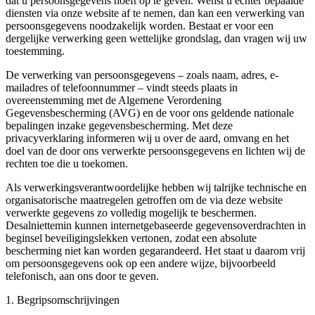
dat u persoonsgegevens hoeft op te geven. Wenst u echter bepaalde
diensten via onze website af te nemen, dan kan een verwerking van
persoonsgegevens noodzakelijk worden. Bestaat er voor een
dergelijke verwerking geen wettelijke grondslag, dan vragen wij uw
toestemming.
De verwerking van persoonsgegevens – zoals naam, adres, e-
mailadres of telefoonnummer – vindt steeds plaats in
overeenstemming met de Algemene Verordening
Gegevensbescherming (AVG) en de voor ons geldende nationale
bepalingen inzake gegevensbescherming. Met deze
privacyverklaring informeren wij u over de aard, omvang en het
doel van de door ons verwerkte persoonsgegevens en lichten wij de
rechten toe die u toekomen.
Als verwerkingsverantwoordelijke hebben wij talrijke technische en
organisatorische maatregelen getroffen om de via deze website
verwerkte gegevens zo volledig mogelijk te beschermen.
Desalniettemin kunnen internetgebaseerde gegevensoverdrachten in
beginsel beveiligingslekken vertonen, zodat een absolute
bescherming niet kan worden gegarandeerd. Het staat u daarom vrij
om persoonsgegevens ook op een andere wijze, bijvoorbeeld
telefonisch, aan ons door te geven.
1. Begripsomschrijvingen