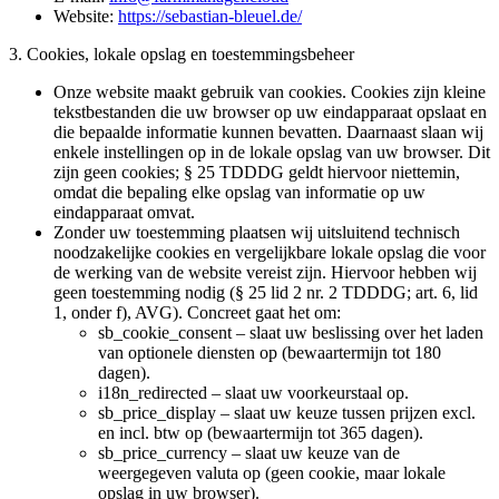
Website:
https://sebastian-bleuel.de/
3. Cookies, lokale opslag en toestemmingsbeheer
Onze website maakt gebruik van cookies. Cookies zijn kleine
tekstbestanden die uw browser op uw eindapparaat opslaat en
die bepaalde informatie kunnen bevatten. Daarnaast slaan wij
enkele instellingen op in de lokale opslag van uw browser. Dit
zijn geen cookies; § 25 TDDDG geldt hiervoor niettemin,
omdat die bepaling elke opslag van informatie op uw
eindapparaat omvat.
Zonder uw toestemming plaatsen wij uitsluitend technisch
noodzakelijke cookies en vergelijkbare lokale opslag die voor
de werking van de website vereist zijn. Hiervoor hebben wij
geen toestemming nodig (§ 25 lid 2 nr. 2 TDDDG; art. 6, lid
1, onder f), AVG). Concreet gaat het om:
sb_cookie_consent – slaat uw beslissing over het laden
van optionele diensten op (bewaartermijn tot 180
dagen).
i18n_redirected – slaat uw voorkeurstaal op.
sb_price_display – slaat uw keuze tussen prijzen excl.
en incl. btw op (bewaartermijn tot 365 dagen).
sb_price_currency – slaat uw keuze van de
weergegeven valuta op (geen cookie, maar lokale
opslag in uw browser).