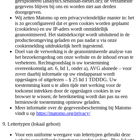
geëxploiteerd (analytics.sebastian-bleuel.de); de verzamelde
gegevens blijven bij ons en worden niet aan derden
doorgegeven.
Wij zetten Matomo op een privacyvriendelijke manier in: het
is zo geconfigureerd dat er geen cookies worden geplaatst
(cookieless) en uw IP-adres wordt onmiddellijk
geanonimiseerd. Het statistiekscript wordt uitsluitend in de
productieomgeving geladen en pas nadat u via onze
cookiemelding uitdrukkelijk heeft ingestemd.
Doel van de verwerking is de geanonimiseerde analyse van
het bezoekersgedrag om onze website en de inhoud ervan te
verbeteren. Rechtsgrondslag is uw toestemming
overeenkomstig art. 6, lid 1, onder a), AVG alsmede – voor
zover daarbij informatie op uw eindapparaat wordt
opgeslagen of uitgelezen – § 25 lid 1 TDDDG. Uw
toestemming kunt u te allen tijde met werking voor de
toekomst intrekken door de opgeslagen cookies in uw
browser te wissen; de bereikmeting wordt dan pas na een
hernieuwde toestemming opnieuw geladen.
Meer informatie over de gegevensbescherming bij Matomo
vindt u op
https://matomo.org/privacy/
9. Lettertypen (lokaal gehost)
Voor een uniforme weergave van lettertypen gebruikt deze