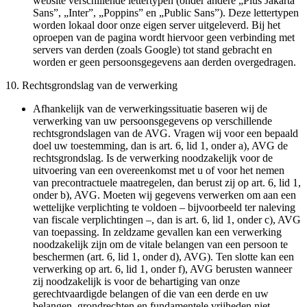
website verschillende lettertypen (onder andere „Plus Jakarta
Sans”, „Inter”, „Poppins” en „Public Sans”). Deze lettertypen
worden lokaal door onze eigen server uitgeleverd. Bij het
oproepen van de pagina wordt hiervoor geen verbinding met
servers van derden (zoals Google) tot stand gebracht en
worden er geen persoonsgegevens aan derden overgedragen.
10. Rechtsgrondslag van de verwerking
Afhankelijk van de verwerkingssituatie baseren wij de
verwerking van uw persoonsgegevens op verschillende
rechtsgrondslagen van de AVG. Vragen wij voor een bepaald
doel uw toestemming, dan is art. 6, lid 1, onder a), AVG de
rechtsgrondslag. Is de verwerking noodzakelijk voor de
uitvoering van een overeenkomst met u of voor het nemen
van precontractuele maatregelen, dan berust zij op art. 6, lid 1,
onder b), AVG. Moeten wij gegevens verwerken om aan een
wettelijke verplichting te voldoen – bijvoorbeeld ter naleving
van fiscale verplichtingen –, dan is art. 6, lid 1, onder c), AVG
van toepassing. In zeldzame gevallen kan een verwerking
noodzakelijk zijn om de vitale belangen van een persoon te
beschermen (art. 6, lid 1, onder d), AVG). Ten slotte kan een
verwerking op art. 6, lid 1, onder f), AVG berusten wanneer
zij noodzakelijk is voor de behartiging van onze
gerechtvaardigde belangen of die van een derde en uw
belangen, grondrechten en fundamentele vrijheden niet