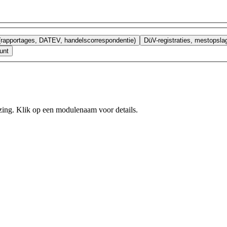
 (rapportages, DATEV, handelscorrespondentie)
DüV-registraties, mestopsl
unt
jzing. Klik op een modulenaam voor details.