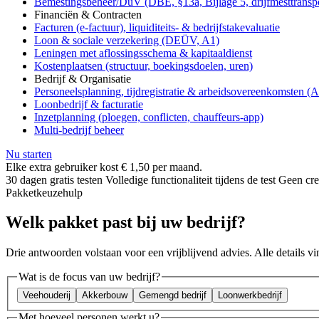
Bemestingsbeheer/DüV (DBE, §13a, Bijlage 5, drijfmesttransp
Financiën & Contracten
Facturen (e-factuur), liquiditeits- & bedrijfstakevaluatie
Loon & sociale verzekering (DEÜV, A1)
Leningen met aflossingsschema & kapitaaldienst
Kostenplaatsen (structuur, boekingsdoelen, uren)
Bedrijf & Organisatie
Personeelsplanning, tijdregistratie & arbeidsovereenkomsten
Loonbedrijf & facturatie
Inzetplanning (ploegen, conflicten, chauffeurs-app)
Multi-bedrijf beheer
Nu starten
Elke extra gebruiker kost € 1,50 per maand.
30 dagen gratis testen
Volledige functionaliteit tijdens de test
Geen cred
Pakketkeuzehulp
Welk pakket past bij uw
bedrijf
?
Drie antwoorden volstaan voor een vrijblijvend advies. Alle details vin
Wat is de focus van uw bedrijf?
Veehouderij
Akkerbouw
Gemengd bedrijf
Loonwerkbedrijf
Met hoeveel personen werkt u?