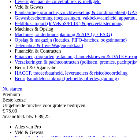
Leveringen aan de zuivelfabriek & melkgeld
Veld & Gewas
Plantaardige productie, vruchtwisseling & conditionaliteit (G
Gewasbescherming (toepassingen, vakbekwaamheid, apparatuu
Feldblok-import (InVeKoS/FLIK) & perceelafstemming
Machines & Opslag
Machines, onderhoudsplanning & AfA (§ 7 EStG)
Opslag & magazijn (locaties, FIFO-batches, oogstinname)
Telematica & Live Wagenparkkaart
Financiën & Contracten
Financiën, rapporten, e-factuur, handelsbrieven & DATEV-exp
Verzekeringen & pachtcontracten (polissen, premies, pachtprijs
Bedrijf & Organisatie
HACCP, traceerbaarheid, leveranciers & risicobeoordeling
Bedrijfsmiddelen-inkoop (behoefte, offertes, gunning)
Nu starten
Premium
Beste keuze
Uitgebreide functies voor grotere bedrijven
€ 75,00
/maand
Incl. btw € 89,25
Alles van Pro
Veld & Gewas