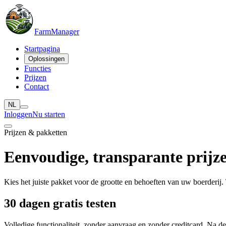
Farm
Manager
Startpagina
Oplossingen
Functies
Prijzen
Contact
NL
Inloggen
Nu starten
Prijzen & pakketten
Eenvoudige, transparante
prijz
Kies het juiste pakket voor de grootte en behoeften van uw boerderi
30 dagen gratis testen
Volledige functionaliteit, zonder aanvraag en zonder creditcard. Na d