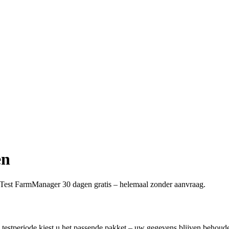
en
j. Test FarmManager 30 dagen gratis – helemaal zonder aanvraag.
e testperiode kiest u het passende pakket – uw gegevens blijven behoud