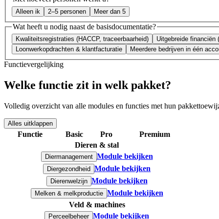
Alleen ik
2–5 personen
Meer dan 5
Wat heeft u nodig naast de basisdocumentatie?
Kwaliteitsregistraties (HACCP, traceerbaarheid)
Uitgebreide financiën
Loonwerkopdrachten & klantfacturatie
Meerdere bedrijven in één acco
Functievergelijking
Welke
functie
zit in welk pakket?
Volledig overzicht van alle modules en functies met hun pakkettoewi
Alles uitklappen
Functie
Basic
Pro
Premium
Dieren & stal
Module bekijken
Diermanagement
Module bekijken
Diergezondheid
Module bekijken
Dierenwelzijn
Module bekijken
Melken & melkproductie
Veld & machines
Module bekijken
Perceelbeheer