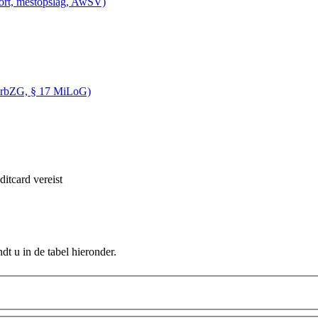
ort, mestopslag, AwSV)
 (ArbZG, § 17 MiLoG)
itcard vereist
dt u in de tabel hieronder.