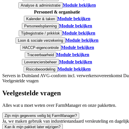
Module bekijken
Analyse & administratie
Personeel & organisatie
Module bekijken
Kalender & taken
Module bekijken
Personeelsplanning
Module bekijken
Tijdregistratie / prikklok
Module bekijken
Loon & sociale verzekering
Module bekijken
HACCP-eigencontrole
Module bekijken
Traceerbaarheid
Module bekijken
Leveranciersbeheer
Module bekijken
Risicobeoordeling
Servers in Duitsland
AVG-conform incl. verwerkersovereenkomst
Dag
Veelgestelde vragen
Veelgestelde vragen
Alles wat u moet weten over FarmManager en onze pakketten.
Zijn mijn gegevens veilig bij FarmManager?
Ja, we maken gebruik van industriestandaard versleuteling en dagelijk
Kan ik mijn pakket later wijzigen?