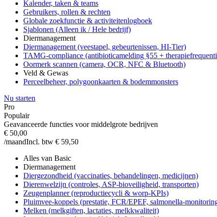
Kalender, taken & teams
Gebruikers, rollen & rechten
Globale zoekfunctie & activiteitenlogboek
Sjablonen (Alleen ik / Hele bedrijf)
Diermanagement
Diermanagement (veestapel, gebeurtenissen, HI-Tier)
TAMG-compliance (antibioticamelding §55 + therapiefrequenti
Oormerk scannen (camera, OCR, NFC & Bluetooth)
Veld & Gewas
Perceelbeheer, polygoonkaarten & bodemmonsters
Nu starten
Pro
Populair
Geavanceerde functies voor middelgrote bedrijven
€ 50,00
/maand
Incl. btw € 59,50
Alles van Basic
Diermanagement
Diergezondheid (vaccinaties, behandelingen, medicijnen)
Dierenwelzijn (controles, ASP-bioveiligheid, transporten)
Zeugenplanner (reproductiecycli & worp-KPIs)
Pluimvee-koppels (prestatie, FCR/EPEF, salmonella-monitorin
Melken (melkgiften, lactaties, melkkwaliteit)