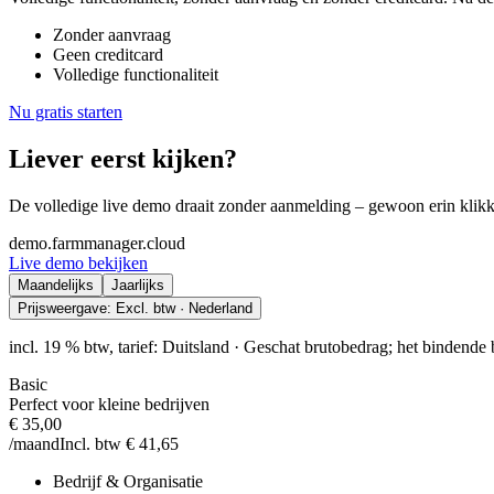
Zonder aanvraag
Geen creditcard
Volledige functionaliteit
Nu gratis starten
Liever eerst kijken?
De volledige live demo draait zonder aanmelding – gewoon erin klik
demo.farmmanager.cloud
Live demo bekijken
Maandelijks
Jaarlijks
Prijsweergave:
Excl. btw · Nederland
incl. 19 % btw, tarief: Duitsland
·
Geschat brutobedrag; het bindende 
Basic
Perfect voor kleine bedrijven
€ 35,00
/maand
Incl. btw € 41,65
Bedrijf & Organisatie