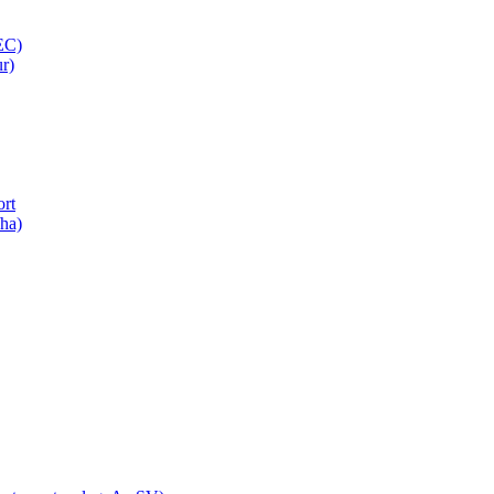
AEC)
r)
ort
/ha)