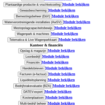
Module bekijken
Plantaardige productie & vruchtwisseling
Module bekijken
Gewasbescherming
Module bekijken
Bemestingsbeheer (DüV)
Module bekijken
Waterverontreinigende installaties (AwSV)
Module bekijken
Mestopslagcapaciteitsbewijs
Module bekijken
Wagenpark & machines
Module bekijken
Telematica & Live Wagenparkkaart
Kantoor & financiën
Module bekijken
Opslag & magazijn
Module bekijken
Loonbedrijf
Module bekijken
Financiën
Module bekijken
Handelsbrieven
Module bekijken
Facturen (e-factuur)
Module bekijken
Liquiditeitsplanning
Module bekijken
Bedrijfstakevaluatie (BZA)
Module bekijken
DATEV-export
Module bekijken
Kostenplaatsen
Module bekijken
Multi-bedrijf beheer