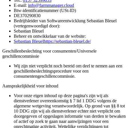
Tel.:
0157 32599053
E-mail:
info@farmmanager.cloud
Btw-identificatienummer (USt-ID)
DE370290830
Bedrijfsleider van Softwareentwicklung Sebastian Bleuel
(vertegenwoordigd door):
Sebastian Bleuel
Beheer en ontwikkelaar van de website:
Sebastian Bleuel
https://sebastian-bleuel.de/
Geschillenbeslechting voor consumenten/Universele
geschillencommissie
Wij zijn niet verplicht noch bereid om deel te nemen aan een
geschillenbeslechtingsprocedure voor een
consumentengeschillencommissie.
Aansprakelijkheid voor inhoud
Voor onze eigen inhoud op deze pagina's zijn wij als
dienstverlener overeenkomstig § 7 lid 1 DDG volgens de
algemene wetgeving verantwoordelijk. Op grond van §§ 8 tot
10 DDG zijn wij als dienstverlener echter niet verplicht om
doorgegeven of opgeslagen informatie van derden te bewaken
of actief op zoek te gaan naar aanwijzingen voor een
onrechtmatige activiteit. Wettelijke verplichtingen tot