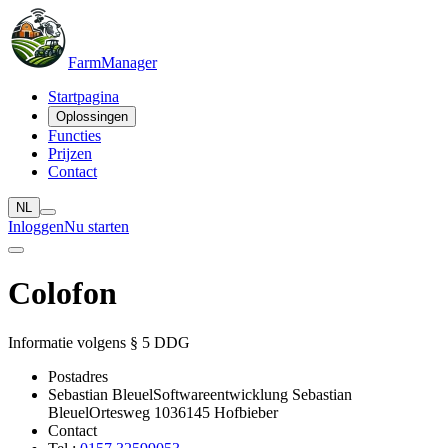
Farm
Manager
Startpagina
Oplossingen
Functies
Prijzen
Contact
NL
Inloggen
Nu starten
Colofon
Informatie volgens § 5 DDG
Postadres
Sebastian Bleuel
Softwareentwicklung Sebastian
Bleuel
Ortesweg 10
36145 Hofbieber
Contact