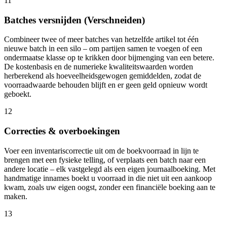
11
Batches versnijden (Verschneiden)
Combineer twee of meer batches van hetzelfde artikel tot één
nieuwe batch in een silo – om partijen samen te voegen of een
ondermaatse klasse op te krikken door bijmenging van een betere.
De kostenbasis en de numerieke kwaliteitswaarden worden
herberekend als hoeveelheidsgewogen gemiddelden, zodat de
voorraadwaarde behouden blijft en er geen geld opnieuw wordt
geboekt.
12
Correcties & overboekingen
Voer een inventariscorrectie uit om de boekvoorraad in lijn te
brengen met een fysieke telling, of verplaats een batch naar een
andere locatie – elk vastgelegd als een eigen journaalboeking. Met
handmatige innames boekt u voorraad in die niet uit een aankoop
kwam, zoals uw eigen oogst, zonder een financiële boeking aan te
maken.
13