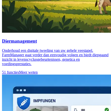
Diermanagement
Onderhoud een digitale tweeling van uw gehele veestapel.
FarmManager gaat verder dan eenvoudig volgen en biedt diepgaand
inzicht in levenscyclusgebeurtenissen, genetica en
voedingsprestaties.
51 functies
Meer weten