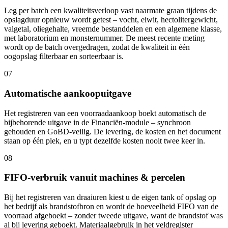
Leg per batch een kwaliteitsverloop vast naarmate graan tijdens de
opslagduur opnieuw wordt getest – vocht, eiwit, hectolitergewicht,
valgetal, oliegehalte, vreemde bestanddelen en een algemene klasse,
met laboratorium en monsternummer. De meest recente meting
wordt op de batch overgedragen, zodat de kwaliteit in één
oogopslag filterbaar en sorteerbaar is.
07
Automatische aankoopuitgave
Het registreren van een voorraadaankoop boekt automatisch de
bijbehorende uitgave in de Financiën-module – synchroon
gehouden en GoBD-veilig. De levering, de kosten en het document
staan op één plek, en u typt dezelfde kosten nooit twee keer in.
08
FIFO-verbruik vanuit machines & percelen
Bij het registreren van draaiuren kiest u de eigen tank of opslag op
het bedrijf als brandstofbron en wordt de hoeveelheid FIFO van de
voorraad afgeboekt – zonder tweede uitgave, want de brandstof was
al bij levering geboekt. Materiaalgebruik in het veldregister