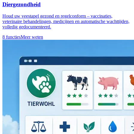
Diergezondheid
Houd uw veestapel gezond en regelconform – vaccinaties,
veterinaire behandelingen, medicijnen en automatische wachttijden,
volledig gedocumenteerd.
8 functies
Meer weten