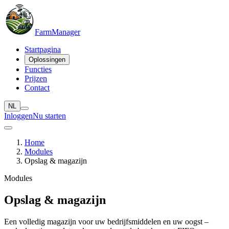
Farm
Manager
Startpagina
Oplossingen
Functies
Prijzen
Contact
NL
Inloggen
Nu starten
Home
Modules
Opslag & magazijn
Modules
Opslag & magazijn
Een volledig magazijn voor uw bedrijfsmiddelen en uw oogst –