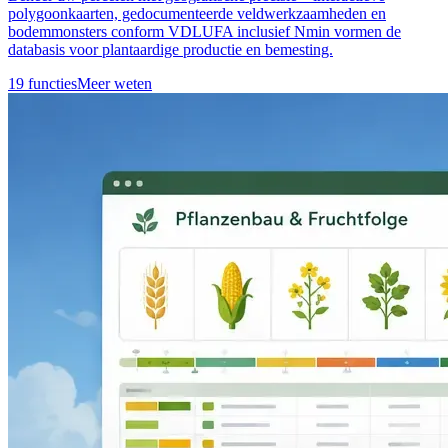
polygoonkaarten, gedocumenteerde veldwerkzaamheden en
bodemmonsters conform VDLUFA inclusief Nmin vormen de
databasis voor plantaardige productie en bemesting.
19 functies
Meer weten