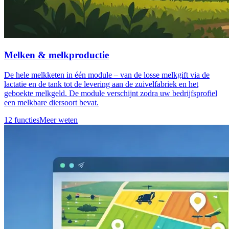
Melken & melkproductie
De hele melkketen in één module – van de losse melkgift via de
lactatie en de tank tot de levering aan de zuivelfabriek en het
geboekte melkgeld. De module verschijnt zodra uw bedrijfsprofiel
een melkbare diersoort bevat.
12 functies
Meer weten