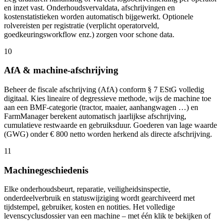
en inzet vast. Onderhoudsvervaldata, afschrijvingen en
kostenstatistieken worden automatisch bijgewerkt. Optionele
rolvereisten per registratie (verplicht operatorveld,
goedkeuringsworkflow enz.) zorgen voor schone data.
10
AfA & machine-afschrijving
Beheer de fiscale afschrijving (AfA) conform § 7 EStG volledig
digitaal. Kies lineaire of degressieve methode, wijs de machine toe
aan een BMF-categorie (tractor, maaier, aanhangwagen …) en
FarmManager berekent automatisch jaarlijkse afschrijving,
cumulatieve restwaarde en gebruiksduur. Goederen van lage waarde
(GWG) onder € 800 netto worden herkend als directe afschrijving.
11
Machinegeschiedenis
Elke onderhoudsbeurt, reparatie, veiligheidsinspectie,
onderdeelverbruik en statuswijziging wordt gearchiveerd met
tijdstempel, gebruiker, kosten en notities. Het volledige
levenscyclusdossier van een machine – met één klik te bekijken of