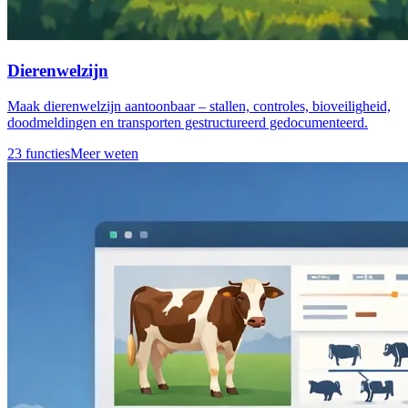
Dierenwelzijn
Maak dierenwelzijn aantoonbaar – stallen, controles, bioveiligheid,
doodmeldingen en transporten gestructureerd gedocumenteerd.
23 functies
Meer weten