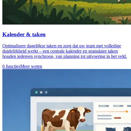
Kalender & taken
Optimaliseer dagelijkse taken en zorg dat uw team met volledige
duidelijkheid werkt – een centrale kalender en granulaire taken
houden iedereen synchroon, van planning tot uitvoering in het veld.
6 functies
Meer weten