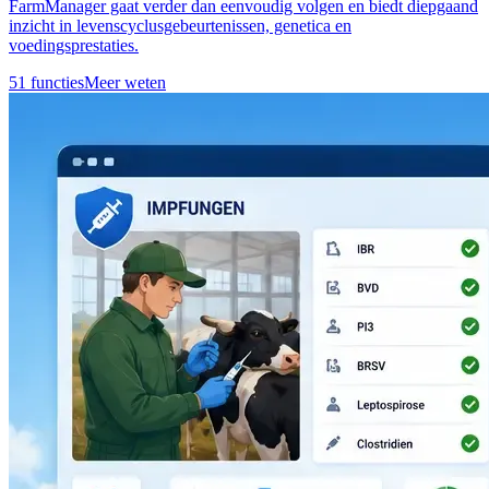
FarmManager gaat verder dan eenvoudig volgen en biedt diepgaand
inzicht in levenscyclusgebeurtenissen, genetica en
voedingsprestaties.
51 functies
Meer weten