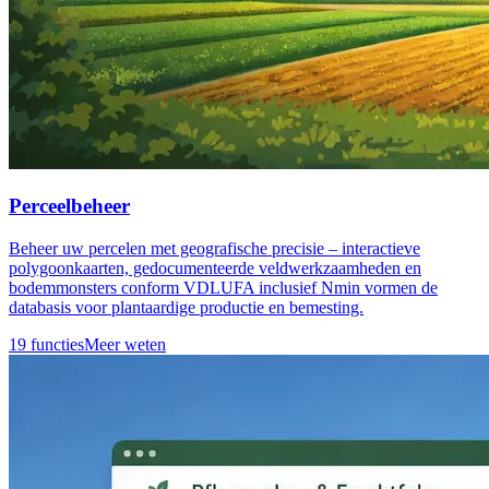
Perceelbeheer
Beheer uw percelen met geografische precisie – interactieve
polygoonkaarten, gedocumenteerde veldwerkzaamheden en
bodemmonsters conform VDLUFA inclusief Nmin vormen de
databasis voor plantaardige productie en bemesting.
19 functies
Meer weten