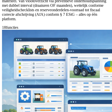
materieel. Van vlootoverzicht via preventieve onderhoudsplanning
met dubbel interval (draaiuren OF maanden), wettelijk conforme
veiligheidschecklists en reserveonderdelen-voorraad tot fiscaal
correcte afschrijving (AfA) conform § 7 EStG – alles op één
platform.
18
functies