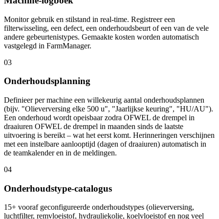
Machine-logboek
Monitor gebruik en stilstand in real-time. Registreer een
filterwisseling, een defect, een onderhoudsbeurt of een van de vele
andere gebeurtenistypes. Gemaakte kosten worden automatisch
vastgelegd in FarmManager.
03
Onderhoudsplanning
Definieer per machine een willekeurig aantal onderhoudsplannen
(bijv. "Olieverversing elke 500 u", "Jaarlijkse keuring", "HU/AU").
Een onderhoud wordt opeisbaar zodra OFWEL de drempel in
draaiuren OFWEL de drempel in maanden sinds de laatste
uitvoering is bereikt – wat het eerst komt. Herinneringen verschijnen
met een instelbare aanlooptijd (dagen of draaiuren) automatisch in
de teamkalender en in de meldingen.
04
Onderhoudstype-catalogus
15+ vooraf geconfigureerde onderhoudstypes (olieverversing,
luchtfilter, remvloeistof, hydrauliekolie, koelvloeistof en nog veel