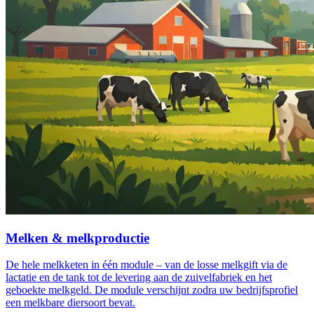
Melken & melkproductie
De hele melkketen in één module – van de losse melkgift via de
lactatie en de tank tot de levering aan de zuivelfabriek en het
geboekte melkgeld. De module verschijnt zodra uw bedrijfsprofiel
een melkbare diersoort bevat.