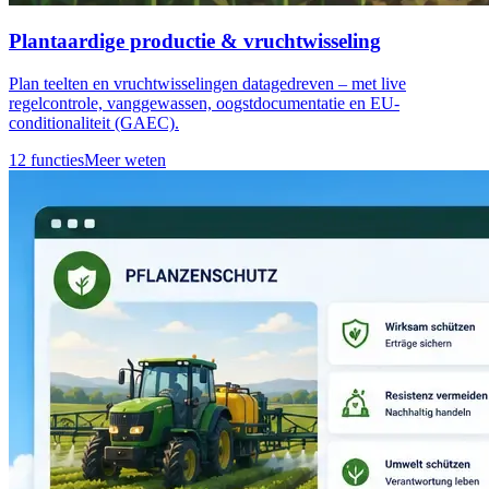
Plantaardige productie & vruchtwisseling
Plan teelten en vruchtwisselingen datagedreven – met live
regelcontrole, vanggewassen, oogstdocumentatie en EU-
conditionaliteit (GAEC).
12 functies
Meer weten