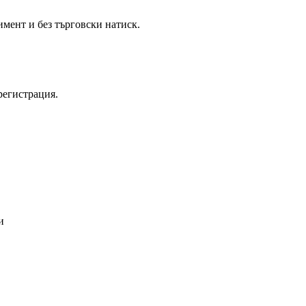
имент и без търговски натиск.
регистрация.
и