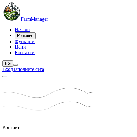
Farm
Manager
Начало
Решения
Функции
Цени
Контакти
BG
Вход
Започнете сега
Контакт