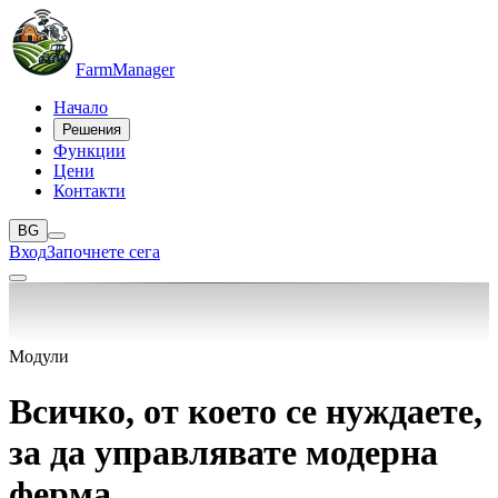
Farm
Manager
Начало
Решения
Функции
Цени
Контакти
BG
Вход
Започнете сега
Модули
Всичко, от което се нуждаете,
за да управлявате
модерна
ферма