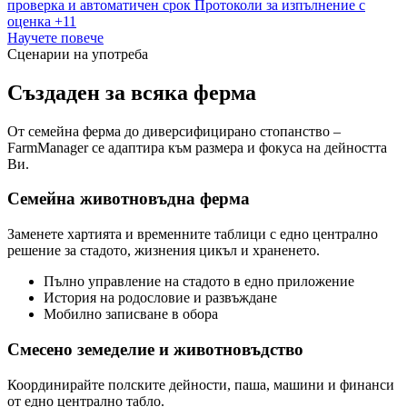
проверка и автоматичен срок
Протоколи за изпълнение с
оценка
+11
Научете повече
Сценарии на употреба
Създаден за всяка ферма
От семейна ферма до диверсифицирано стопанство –
FarmManager се адаптира към размера и фокуса на дейността
Ви.
Семейна животновъдна ферма
Заменете хартията и временните таблици с едно централно
решение за стадото, жизнения цикъл и храненето.
Пълно управление на стадото в едно приложение
История на родословие и развъждане
Мобилно записване в обора
Смесено земеделие и животновъдство
Координирайте полските дейности, паша, машини и финанси
от едно централно табло.