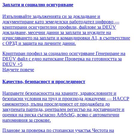
Заплати и социално осигуряване
Изпълнявайте задълженията си за докладване и
документиране като земеделски работодател цифрово —
криптирани осигурителни профили, файлове за DEÜV
докладване, месечни данни за заплати за нуждите на
изчисляването на заплати и командировки A1, в съответствие
с ОРЗД и защита на личните данни.
Криптиран профил за социално осигуряване
Генериране на
DEÜV файл с едно натискане
Проверка на готовността за
DEÜV
+5
Научете повече
Качество, безопасност и проследимост
Направете безопасността на храните, здравословните и
безопасни условия на труд и произхода доказуеми — HACCP
самоконтрол, пълна проследимост от продажбата до
закупената партида, централен регистър на доставчиците и
оценки на риска съгласно ArbSchG, всяко с автоматични
напомняния за срокове.
Планове за проверка по стопански участък
Честота на