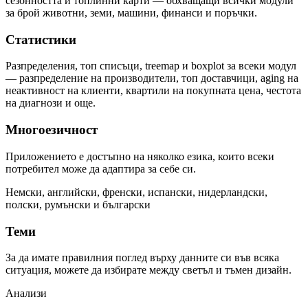
сезонността и топлинни карти — обхващащи всички модули
за брой животни, земи, машини, финанси и поръчки.
Статистики
Разпределения, топ списъци, treemap и boxplot за всеки модул
— разпределение на производители, топ доставчици, aging на
неактивност на клиенти, квартили на покупната цена, честота
на диагнози и още.
Многоезичност
Приложението е достъпно на няколко езика, които всеки
потребител може да адаптира за себе си.
Немски, английски, френски, испански, нидерландски,
полски, румънски и български
Теми
За да имате правилния поглед върху данните си във всяка
ситуация, можете да избирате между светъл и тъмен дизайн.
Анализи