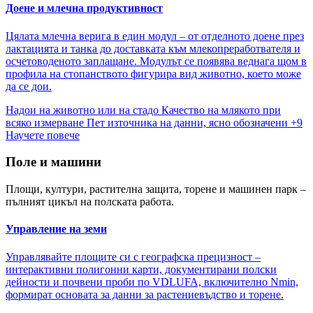
Доене и млечна продуктивност
Цялата млечна верига в един модул – от отделното доене през
лактацията и танка до доставката към млекопреработвателя и
осчетоводеното заплащане. Модулът се появява веднага щом в
профила на стопанството фигурира вид животно, което може
да се дои.
Надои на животно или на стадо
Качество на млякото при
всяко измерване
Пет източника на данни, ясно обозначени
+9
Научете повече
Поле и машини
Площи, култури, растителна защита, торене и машинен парк –
пълният цикъл на полската работа.
Управление на земи
Управлявайте площите си с географска прецизност –
интерактивни полигонни карти, документирани полски
дейности и почвени проби по VDLUFA, включително Nmin,
формират основата за данни за растениевъдство и торене.