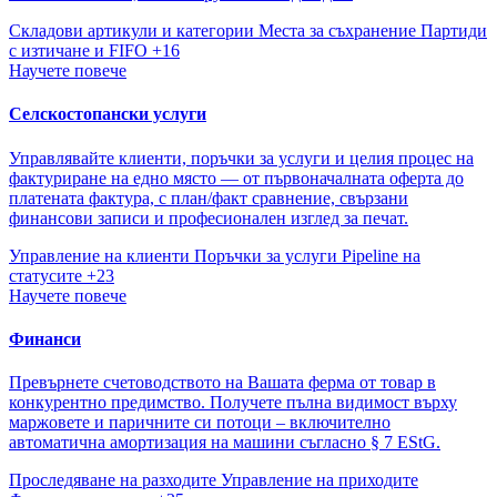
Складови артикули и категории
Места за съхранение
Партиди
с изтичане и FIFO
+16
Научете повече
Селскостопански услуги
Управлявайте клиенти, поръчки за услуги и целия процес на
фактуриране на едно място — от първоначалната оферта до
платената фактура, с план/факт сравнение, свързани
финансови записи и професионален изглед за печат.
Управление на клиенти
Поръчки за услуги
Pipeline на
статусите
+23
Научете повече
Финанси
Превърнете счетоводството на Вашата ферма от товар в
конкурентно предимство. Получете пълна видимост върху
маржовете и паричните си потоци – включително
автоматична амортизация на машини съгласно § 7 EStG.
Проследяване на разходите
Управление на приходите