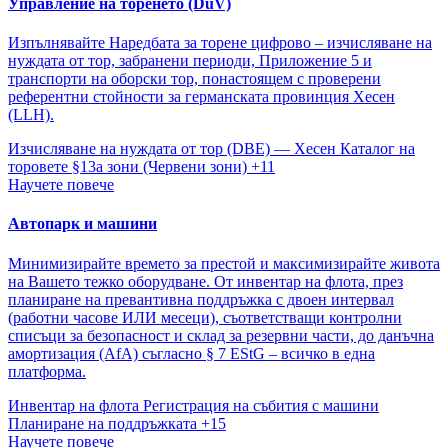
Управление на торенето (DüV)
Изпълнявайте Наредбата за торене цифрово – изчисляване на
нуждата от тор, забранени периоди, Приложение 5 и
транспорти на оборски тор, понастоящем с проверени
референтни стойности за германската провинция Хесен
(LLH).
Изчисляване на нуждата от тор (DBE) — Хесен
Каталог на
торовете
§13a зони (Червени зони)
+11
Научете повече
Автопарк и машини
Минимизирайте времето за престой и максимизирайте живота
на Вашето тежко оборудване. От инвентар на флота, през
планиране на превантивна поддръжка с двоен интервал
(работни часове ИЛИ месеци), съответстващи контролни
списъци за безопасност и склад за резервни части, до данъчна
амортизация (AfA) съгласно § 7 EStG – всичко в една
платформа.
Инвентар на флота
Регистрация на събития с машини
Планиране на поддръжката
+15
Научете повече