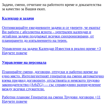
Задачи, смени, отчитане на работното време и доказателства
за качество за Вашия екип.
Календар и задачи
Оптимизирайте ежедневните задачи и се уверете, че екипът
Ви работи с абсолютна яснота – централен календар и
детайлни задачи поддържат всички синхронизирани, от
планирането до изпълнението на терен.
Управление на задачи
Календар
Известия в реално време
+3
Научете повече
Управление на персонала
Планирайте смени, договори, отпуски и работно време на
едно място. Интелигентният генератор на смени автоматично
взема предвид договорите, отсъствията и немското трудово
законодателство (ArbZG) — със справедливо разпределение
между всички служители.
Работни планове
Генератор на смени
Трудови договори
+11
Научете повече