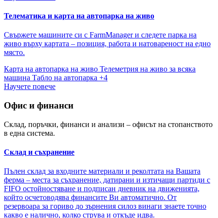
Телематика и карта на автопарка на живо
Свържете машините си с FarmManager и следете парка на
живо върху картата – позиция, работа и натовареност на едно
място.
Карта на автопарка на живо
Телеметрия на живо за всяка
машина
Табло на автопарка
+4
Научете повече
Офис и финанси
Склад, поръчки, финанси и анализи – офисът на стопанството
в една система.
Склад и съхранение
Пълен склад за входните материали и реколтата на Вашата
ферма – места за съхранение, датирани и изтичащи партиди с
FIFO остойностяване и подписан дневник на движенията,
който осчетоводява финансите Ви автоматично. От
резервоара за гориво до зърнения силоз винаги знаете точно
какво е налично, колко струва и откъде идва.