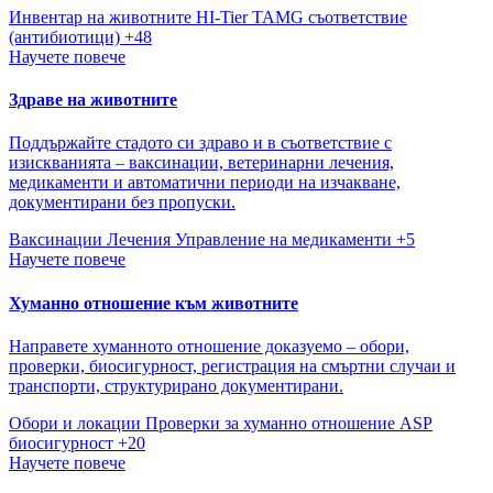
Инвентар на животните
HI-Tier
TAMG съответствие
(антибиотици)
+48
Научете повече
Здраве на животните
Поддържайте стадото си здраво и в съответствие с
изискванията – ваксинации, ветеринарни лечения,
медикаменти и автоматични периоди на изчакване,
документирани без пропуски.
Ваксинации
Лечения
Управление на медикаменти
+5
Научете повече
Хуманно отношение към животните
Направете хуманното отношение доказуемо – обори,
проверки, биосигурност, регистрация на смъртни случаи и
транспорти, структурирано документирани.
Обори и локации
Проверки за хуманно отношение
ASP
биосигурност
+20
Научете повече