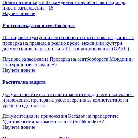
Полигонални карти
Заграждения в парцела
Навигация до
нива и заграждение
+16
Научете повече
Растениевъдство и сеитбооборот
Планирайте култури и сеитбообороти въз основа на данни – с
проверка на правила в реално време, междинни култури,
документация на реколтата и EU кондиционалност (GAEC).
Планове за засаждане
Проверка на сеитбооборота
Междинни
култури и озеленяване
+9
Научете повече
Растителна защита
Документирайте растителната защита юридически коректно –
приложения, препарати, удостоверения за компетентност и
уреди на едно място.
Документация на приложения
Каталог на препаратите
Удостоверения за компетентност (Sachkunde)
+2
Научете повече