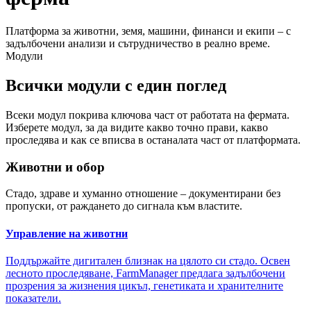
Платформа за животни, земя, машини, финанси и екипи – с
задълбочени анализи и сътрудничество в реално време.
Модули
Всички модули с един поглед
Всеки модул покрива ключова част от работата на фермата.
Изберете модул, за да видите какво точно прави, какво
проследява и как се вписва в останалата част от платформата.
Животни и обор
Стадо, здраве и хуманно отношение – документирани без
пропуски, от раждането до сигнала към властите.
Управление на животни
Поддържайте дигитален близнак на цялото си стадо. Освен
лесното проследяване, FarmManager предлага задълбочени
прозрения за жизнения цикъл, генетиката и хранителните
показатели.