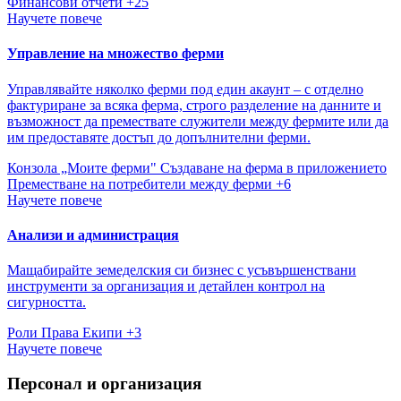
Финансови отчети
+25
Научете повече
Управление на множество ферми
Управлявайте няколко ферми под един акаунт – с отделно
фактуриране за всяка ферма, строго разделение на данните и
възможност да премествате служители между фермите или да
им предоставяте достъп до допълнителни ферми.
Конзола „Моите ферми"
Създаване на ферма в приложението
Преместване на потребители между ферми
+6
Научете повече
Анализи и администрация
Мащабирайте земеделския си бизнес с усъвършенствани
инструменти за организация и детайлен контрол на
сигурността.
Роли
Права
Екипи
+3
Научете повече
Персонал и организация