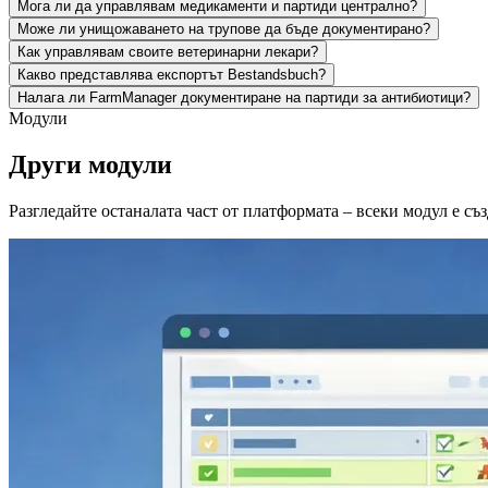
Мога ли да управлявам медикаменти и партиди централно?
Може ли унищожаването на трупове да бъде документирано?
Как управлявам своите ветеринарни лекари?
Какво представлява експортът Bestandsbuch?
Налага ли FarmManager документиране на партиди за антибиотици?
Модули
Други модули
Разгледайте останалата част от платформата – всеки модул е съ