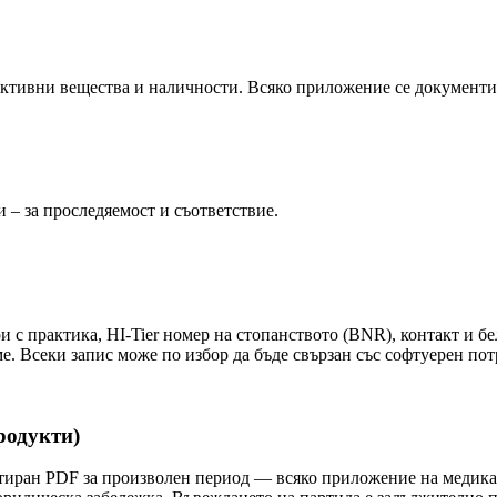
ктивни вещества и наличности. Всяко приложение се документир
– за проследяемост и съответствие.
 с практика, HI-Tier номер на стопанството (BNR), контакт и б
. Всеки запис може по избор да бъде свързан със софтуерен потр
родукти)
иран PDF за произволен период — всяко приложение на медикам