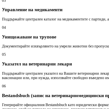
03
Управление на медикаменти
Поддържайте централен каталог на медикаментите с партиди, а
04
Унищожаване на трупове
Документирайте изхвърлянето на умрели животни без пропуски 
05
Указател на ветеринарни лекари
Поддържайте централен указател на Вашите ветеринарни лекари
ваксинации или, при нужда, използвайте свободно въведено име
06
Bestandsbuch (запис на ветеринарномедицински п
Генерирайте официалния Bestandsbuch като юридически формат