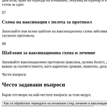
диагноза, край на периода на изчакване, лекуващ ветеринар и 
готов за одит.
07
Схема на ваксинация с полета за протокол
Записвайте във всеки шаблон на ваксинационна схема заболява
съгласно протокола.
08
Шаблони за ваксинационна схема и лечение
Запазвайте ваксинационни протоколи (ваксина, целева болест, 
важни за съответствието, като карентни срокове, животно, дат
Чести въпроси
Често задавани въпроси
Бързи отговори на най-честите въпроси за този модул.
Как се обработват периодите на изчакване след лечения и ваксинаци