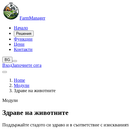
Farm
Manager
Начало
Решения
Функции
Цени
Контакти
BG
Вход
Започнете сега
Home
Модули
Здраве на животните
Модули
Здраве на животните
Поддържайте стадото си здраво и в съответствие с изисквания