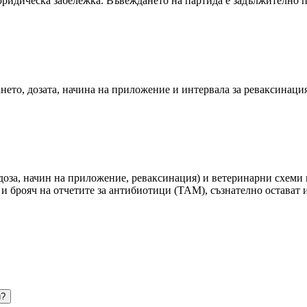
юридическа забележка. Въвеждането на партида е задължително п
нето, дозата, начина на приложение и интервала за реваксинаци
доза, начин на приложение, реваксинация) и ветеринарни схеми 
а и брояч на отчетите за антибиотици (TAM), съзнателно остават
и?