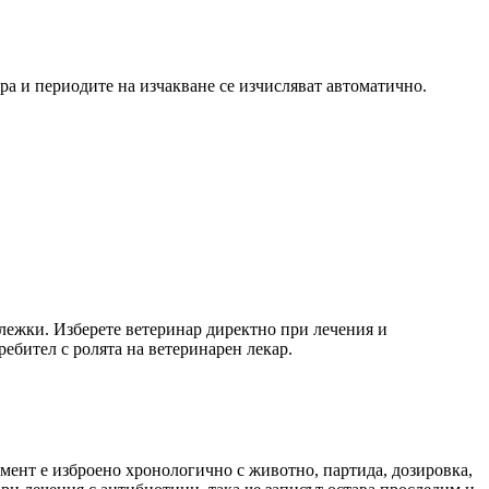
а и периодите на изчакване се изчисляват автоматично.
ележки. Изберете ветеринар директно при лечения и
ебител с ролята на ветеринарен лекар.
ент е изброено хронологично с животно, партида, дозировка,