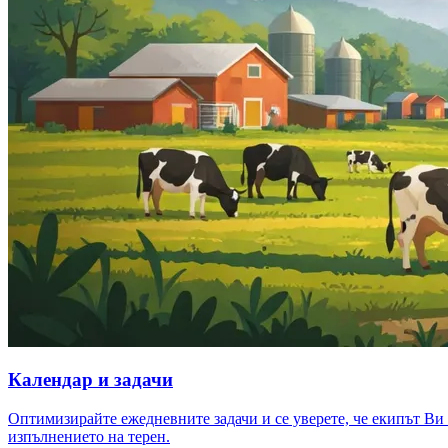
Календар и задачи
Оптимизирайте ежедневните задачи и се уверете, че екипът Ви
изпълнението на терен.