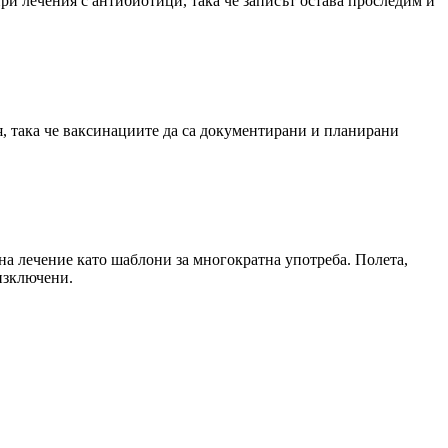
ри лечения с антибиотици, така че записът остава проследим и
я, така че ваксинациите да са документирани и планирани
на лечение като шаблони за многократна употреба. Полета,
 изключени.