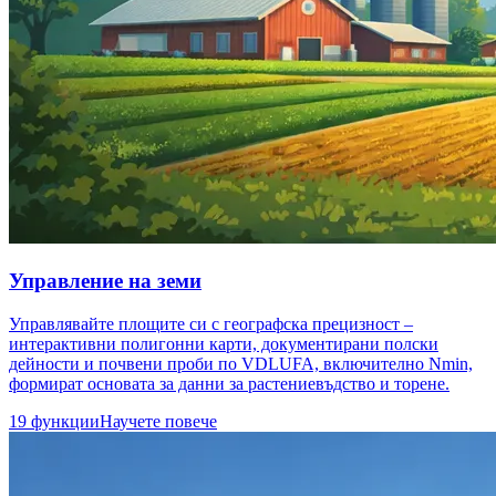
Управление на земи
Управлявайте площите си с географска прецизност –
интерактивни полигонни карти, документирани полски
дейности и почвени проби по VDLUFA, включително Nmin,
формират основата за данни за растениевъдство и торене.
19 функции
Научете повече