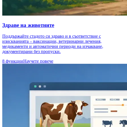
Здраве на животните
Поддържайте стадото си здраво и в съответствие с
изискванията – ваксинации, ветеринарни лечения,
медикаменти и автоматични периоди на изчакване,
документирани без пропуски.
8 функции
Научете повече