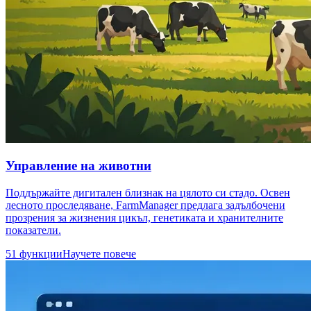
Управление на животни
Поддържайте дигитален близнак на цялото си стадо. Освен
лесното проследяване, FarmManager предлага задълбочени
прозрения за жизнения цикъл, генетиката и хранителните
показатели.
51 функции
Научете повече