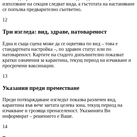
използване на секция следват вида, а гъстотата на настаняване
се попълва предварително съответно.
12
Три изгледа: вид, здраве, натовареност
Една и съща сцена може да се оцветява по вид – това е
стандартната настройка –, по здравен статус или по
натовареност. Картите на стадото допълнително показват
кратки означения за карантина, текущ период на изчакване и
просрочени ваксинации.
13
Указания преди преместване
Преди потвърждаване изгледът показва различен вид,
карантина във вече заетата целева зона, текущ период на
изчакване и грозяща пренаселеност. Указанията Ви
информират – решението е Ваше.
14