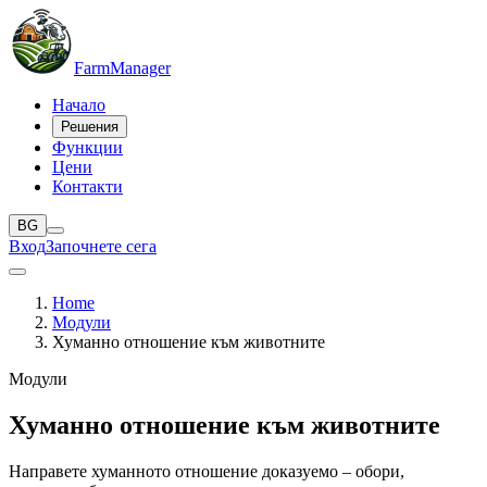
Farm
Manager
Начало
Решения
Функции
Цени
Контакти
BG
Вход
Започнете сега
Home
Модули
Хуманно отношение към животните
Модули
Хуманно отношение към животните
Направете хуманното отношение доказуемо – обори,