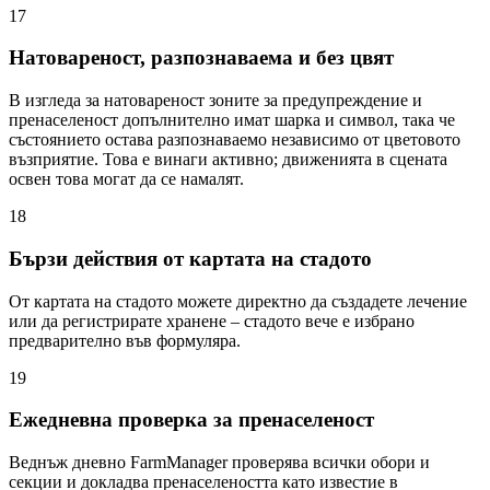
17
Натовареност, разпознаваема и без цвят
В изгледа за натовареност зоните за предупреждение и
пренаселеност допълнително имат шарка и символ, така че
състоянието остава разпознаваемо независимо от цветовото
възприятие. Това е винаги активно; движенията в сцената
освен това могат да се намалят.
18
Бързи действия от картата на стадото
От картата на стадото можете директно да създадете лечение
или да регистрирате хранене – стадото вече е избрано
предварително във формуляра.
19
Ежедневна проверка за пренаселеност
Веднъж дневно FarmManager проверява всички обори и
секции и докладва пренаселеността като известие в