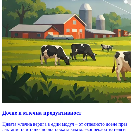
Доене и млечна продуктивност
Цялата млечна верига в един модул – от отделното доене през
лактацията и танка до доставката към млекопреработвателя и