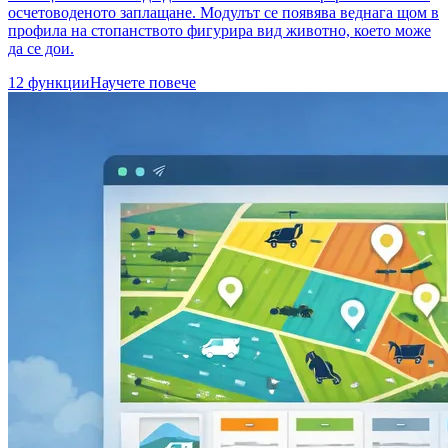
осчетоводеното заплащане. Модулът се появява веднага щом в
профила на стопанството фигурира вид животно, което може
да се дои.
12 функции
Научете повече