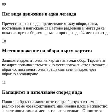
09
Пет вида движение в една легенда
Преместване на стадо, преместване между обори, паша,
постъпване и напускане са цветово разделени и могат да се
показват през избираем времеви прозорец до 24 месеца назад.
10
Местоположение на обора върху картата
Запишете адрес и точка на картата за всеки обор. Търсенето
по адрес попълва автоматично местоположението и точката;
обратно, поставена точка връща съответния адрес чрез
обратно геокодиране.
11
Капацитет и използване според вида
Площта и броят на животните се преобразуват взаимно в
реално време чрез ефективната минимална площ на животно,
така че допустимата заетост се вижда веднага. Опциите за