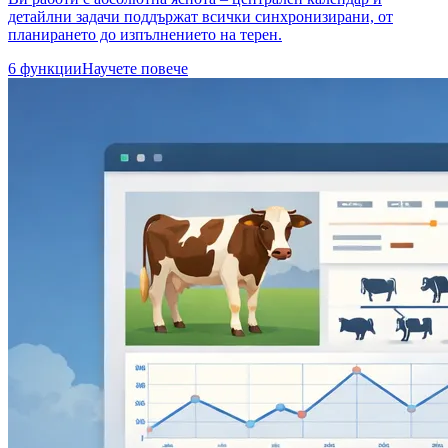
детайлни задачи поддържат всички синхронизирани, от
планирането до изпълнението на терен.
6 функции
Научете повече