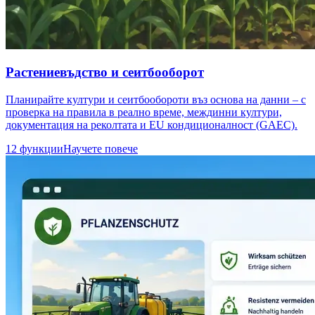
Растениевъдство и сеитбооборот
Планирайте култури и сеитбообороти въз основа на данни – с
проверка на правила в реално време, междинни култури,
документация на реколтата и EU кондиционалност (GAEC).
12 функции
Научете повече