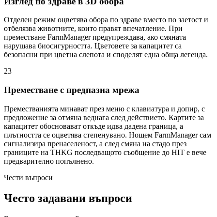
Изглед по здраве в 3D обора
Отделен режим оцветява обора по здраве вместо по заетост и
отбелязва животните, които правят впечатление. При
преместване FarmManager предупреждава, ако смяната
нарушава биосигурността. Цветовете за капацитет са
безопасни при цветна слепота и споделят една обща легенда.
23
Преместване с предпазна мрежа
Преместванията минават през меню с клавиатура и допир, с
предложение за отмяна веднага след действието. Картите за
капацитет обосновават откъде идва дадена граница, а
плътността се оцветява степенувано. Нощем FarmManager сам
сигнализира пренаселеност, а след смяна на стадо през
границите на THKG последващото съобщение до HIT е вече
предварително попълнено.
Чести въпроси
Често задавани въпроси