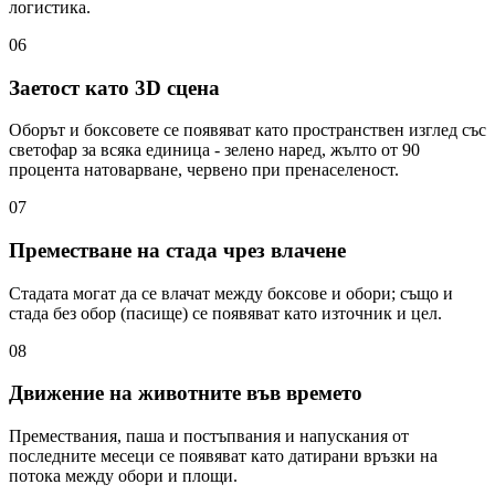
логистика.
06
Заетост като 3D сцена
Оборът и боксовете се появяват като пространствен изглед със
светофар за всяка единица - зелено наред, жълто от 90
процента натоварване, червено при пренаселеност.
07
Преместване на стада чрез влачене
Стадата могат да се влачат между боксове и обори; също и
стада без обор (пасище) се появяват като източник и цел.
08
Движение на животните във времето
Премествания, паша и постъпвания и напускания от
последните месеци се появяват като датирани връзки на
потока между обори и площи.