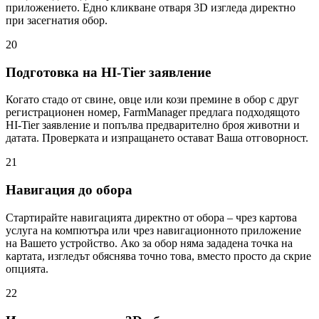
приложението. Едно кликване отваря 3D изгледа директно
при засегнатия обор.
20
Подготовка на HI-Tier заявление
Когато стадо от свине, овце или кози премине в обор с друг
регистрационен номер, FarmManager предлага подходящото
HI-Tier заявление и попълва предварително броя животни и
датата. Проверката и изпращането остават Ваша отговорност.
21
Навигация до обора
Стартирайте навигацията директно от обора – чрез картова
услуга на компютъра или чрез навигационното приложение
на Вашето устройство. Ако за обор няма зададена точка на
картата, изгледът обяснява точно това, вместо просто да скрие
опцията.
22