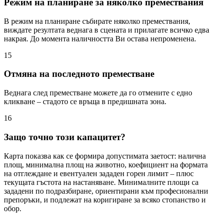
Режим на планиране за няколко премествания
В режим на планиране събирате няколко премествания,
виждате резултата веднага в сцената и прилагате всичко едва
накрая. До момента наличността Ви остава непроменена.
15
Отмяна на последното преместване
Веднага след преместване можете да го отмените с едно
кликване – стадото се връща в предишната зона.
16
Защо точно този капацитет?
Карта показва как се формира допустимата заетост: налична
площ, минимална площ на животно, коефициент на формата
на отглеждане и евентуален зададен горен лимит – плюс
текущата гъстота на настаняване. Минималните площи са
зададени по подразбиране, ориентирани към професионални
препоръки, и подлежат на коригиране за всяко стопанство и
обор.