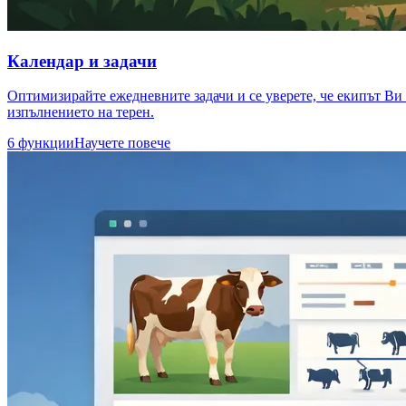
Календар и задачи
Оптимизирайте ежедневните задачи и се уверете, че екипът Ви
изпълнението на терен.
6 функции
Научете повече