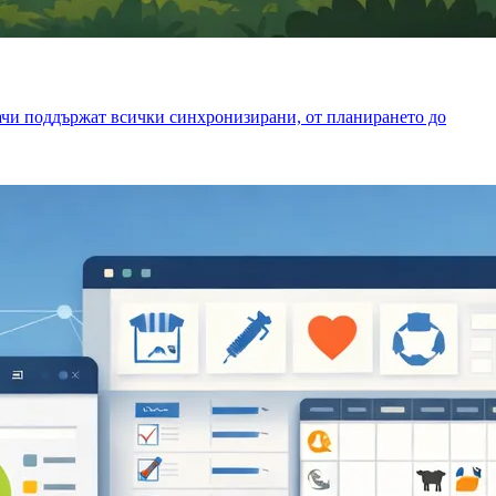
дачи поддържат всички синхронизирани, от планирането до