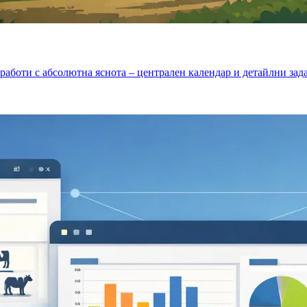
 работи с абсолютна яснота – централен календар и детайлни за