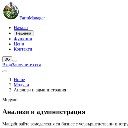
Farm
Manager
Начало
Решения
Функции
Цени
Контакти
BG
Вход
Започнете сега
Home
Модули
Анализи и администрация
Модули
Анализи и администрация
Мащабирайте земеделския си бизнес с усъвършенствани инструм