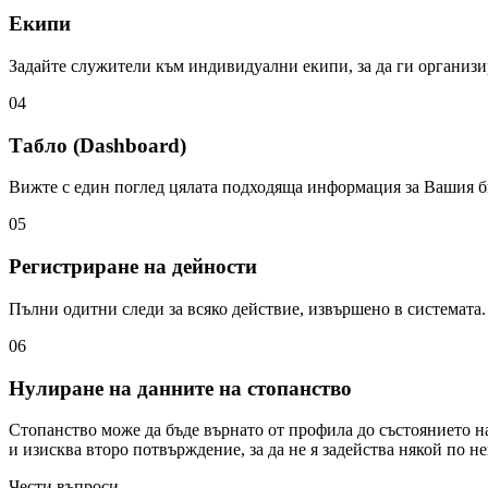
Екипи
Задайте служители към индивидуални екипи, за да ги организи
04
Табло (Dashboard)
Вижте с един поглед цялата подходяща информация за Вашия би
05
Регистриране на дейности
Пълни одитни следи за всяко действие, извършено в системата.
06
Нулиране на данните на стопанство
Стопанство може да бъде върнато от профила до състоянието н
и изисква второ потвърждение, за да не я задейства някой по н
Чести въпроси