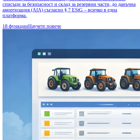
списъци за безопасност и склад за резервни части, до данъчна
амортизация (AfA) съгласно § 7 EStG – всичко в една
платформа.
18 функции
Научете повече