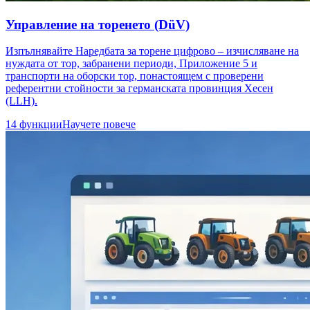
Управление на торенето (DüV)
Изпълнявайте Наредбата за торене цифрово – изчисляване на
нуждата от тор, забранени периоди, Приложение 5 и
транспорти на оборски тор, понастоящем с проверени
референтни стойности за германската провинция Хесен
(LLH).
14 функции
Научете повече