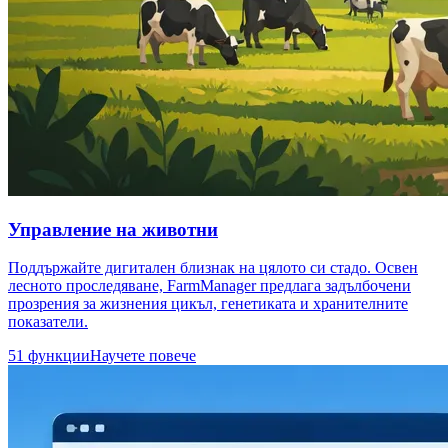
Управление на животни
Поддържайте дигитален близнак на цялото си стадо. Освен
лесното проследяване, FarmManager предлага задълбочени
прозрения за жизнения цикъл, генетиката и хранителните
показатели.
51 функции
Научете повече