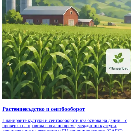
Растениевъдство и сеитбооборот
Планирайте култури и сеитбообороти въз основа на данни – с
проверка на правила в реално време, междинни култури,
документация на реколтата и EU кондиционалност (GAEC).