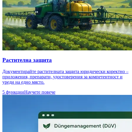
Растителна защита
Документирайте растителната защита юридически коректно –
приложения, препарати, удостоверения за компетентност и
уреди на едно място.
5 функции
Научете повече