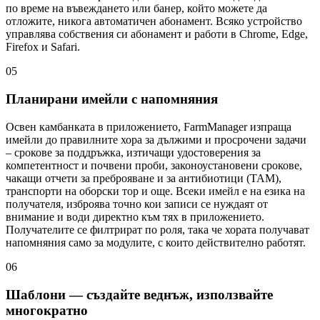
по време на въвеждането или банер, който можете да
отложите, никога автоматичен абонамент. Всяко устройство
управлява собствения си абонамент и работи в Chrome, Edge,
Firefox и Safari.
05
Планирани имейли с напомняния
Освен камбанката в приложението, FarmManager изпраща
имейли до правилните хора за дължими и просрочени задачи
– срокове за поддръжка, изтичащи удостоверения за
компетентност и почвени проби, законоустановени срокове,
чакащи отчети за преброяване и за антибиотици (TAM),
транспорти на оборски тор и още. Всеки имейл е на езика на
получателя, изброява точно кои записи се нуждаят от
внимание и води директно към тях в приложението.
Получателите се филтрират по роля, така че хората получават
напомняния само за модулите, с които действително работят.
06
Шаблони — създайте веднъж, използвайте
многократно