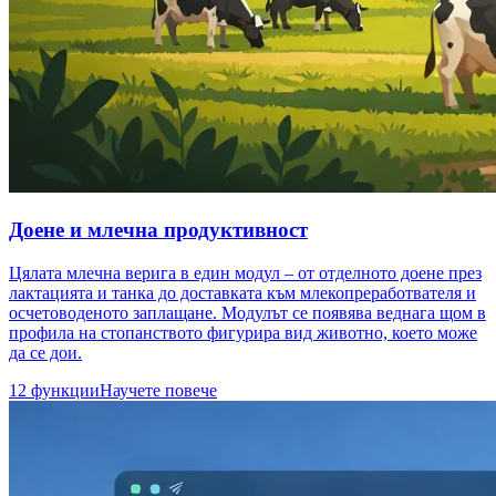
Доене и млечна продуктивност
Цялата млечна верига в един модул – от отделното доене през
лактацията и танка до доставката към млекопреработвателя и
осчетоводеното заплащане. Модулът се появява веднага щом в
профила на стопанството фигурира вид животно, което може
да се дои.
12 функции
Научете повече