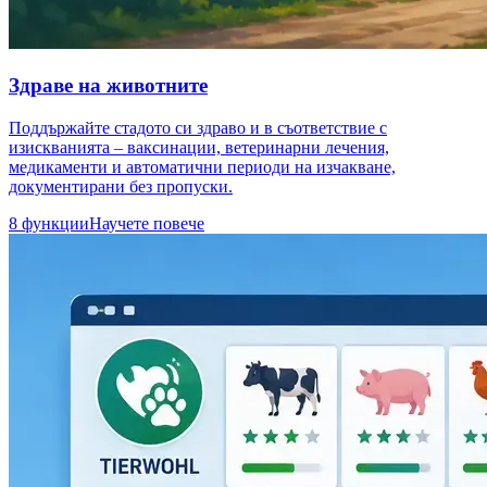
Здраве на животните
Поддържайте стадото си здраво и в съответствие с
изискванията – ваксинации, ветеринарни лечения,
медикаменти и автоматични периоди на изчакване,
документирани без пропуски.
8 функции
Научете повече