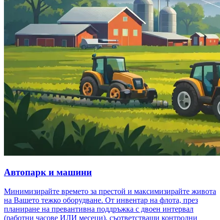
Автопарк и машини
Минимизирайте времето за престой и максимизирайте живота
на Вашето тежко оборудване. От инвентар на флота, през
планиране на превантивна поддръжка с двоен интервал
(работни часове ИЛИ месеци), съответстващи контролни