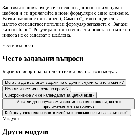
Запазвайте повтарящи се въведени данни като именуван
шаблон и ги прилагайте в нови формуляри с едно кликване.
Всеки шаблон е или личен („Само аз"), или споделен за
цялото стопанство; попълнен формуляр запазвате с „Запази
като шаблон". Регулирани или изчислени полета съзнателно
никога не се запазват в шаблона.
Чести въпроси
Често задавани въпроси
Бързи отговори на най-честите въпроси за този модул.
Мога ли да възлагам задачи на отделни служители или екипи?
Има ли известия в реално време?
Синхронизира ли се календарът за целия екип?
Мога ли да получавам известия на телефона си, когато
приложението е затворено?
Кой получава планираните имейли с напомняния и на какъв език?
Модули
Други модули