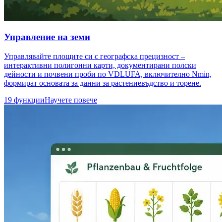
Управление на земи
Управлявайте площите си с географска прецизност –
интерактивни полигонни карти, документирани полски
дейности и почвени проби по VDLUFA, включително Nmin,
формират основата за данни за растениевъдство и торене.
19 функции
Научете повече