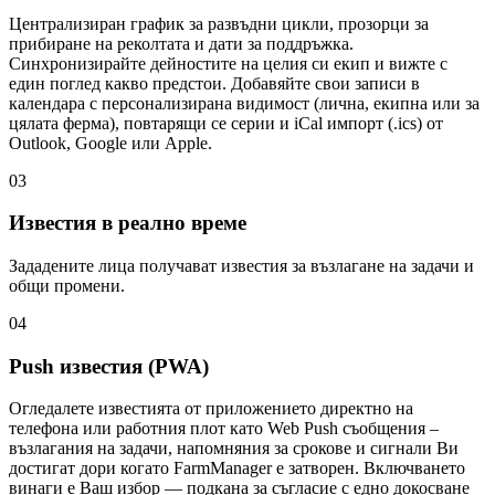
Централизиран график за развъдни цикли, прозорци за
прибиране на реколтата и дати за поддръжка.
Синхронизирайте дейностите на целия си екип и вижте с
един поглед какво предстои. Добавяйте свои записи в
календара с персонализирана видимост (лична, екипна или за
цялата ферма), повтарящи се серии и iCal импорт (.ics) от
Outlook, Google или Apple.
03
Известия в реално време
Зададените лица получават известия за възлагане на задачи и
общи промени.
04
Push известия (PWA)
Огледалете известията от приложението директно на
телефона или работния плот като Web Push съобщения –
възлагания на задачи, напомняния за срокове и сигнали Ви
достигат дори когато FarmManager е затворен. Включването
винаги е Ваш избор — подкана за съгласие с едно докосване