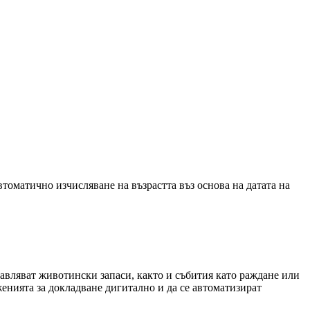
втоматично изчисляване на възрастта въз основа на датата на
равляват животински запаси, както и събития като раждане или
енията за докладване дигитално и да се автоматизират