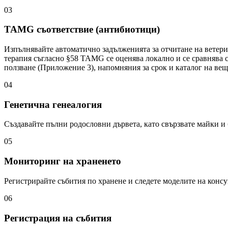
03
TAMG съответствие (антибиотици)
Изпълнявайте автоматично задълженията за отчитане на ветери
терапия съгласно §58 TAMG се оценява локално и се сравнява с
ползване (Приложение 3), напомняния за срок и каталог на ве
04
Генетична генеалогия
Създавайте пълни родословни дървета, като свързвате майки и
05
Мониторинг на храненето
Регистрирайте събития по хранене и следете моделите на консу
06
Регистрация на събития