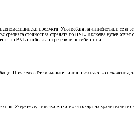
нарномедицински продукти. Употребата на антибиотици се агреги
ъс средната стойност за страната по BVL. Включва нулев отчет 
ществата BVL с отбелязани резервни антибиотици.
 бащи. Проследявайте кръвните линии през няколко поколения, з
мация. Уверете се, че всяко животно отговаря на хранителните с