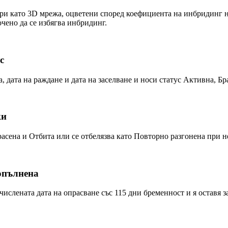
и като 3D мрежа, оцветени според коефициента на инбридинг на
очено да се избягва инбридинг.
с
, дата на раждане и дата на заселване и носи статус Активна, Б
ки
асена и Отбита или се отбелязва като Повторно разгонена при 
опълнена
числената дата на опрасване със 115 дни бременност и я оставя 