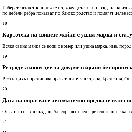
Изберете животно и вижте подходящите за заплождане партньор
по-дебели ребра показват по-близко родство и помагат целенас
18
Картотека на свинете майки с ушна марка и стату
Всяка свиня майка се води с номер или ушна марка, име, порода
19
Репродуктивни цикли документирани без пропус
Всеки цикъл преминава през етапите Заплодена, Бременна, Опр
20
Дата на опрасване автоматично предварително п
От датата на заплождане Sauenplaner предварително попълва из
21