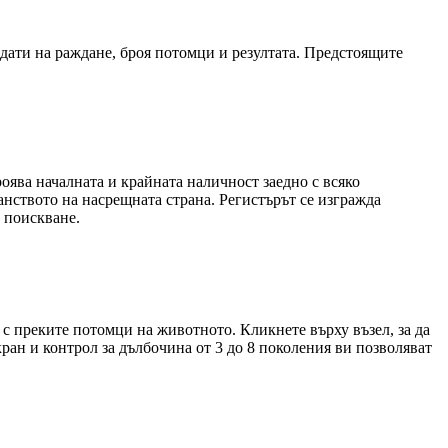
дати на раждане, броя потомци и резултата. Предстоящите
роява началната и крайната наличност заедно с всяко
анството на насрещната страна. Регистърът се изгражда
 поискване.
 с преките потомци на животното. Кликнете върху възел, за да
ран и контрол за дълбочина от 3 до 8 поколения ви позволяват