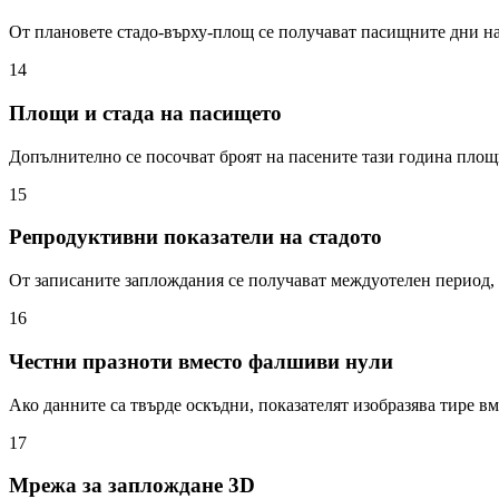
От плановете стадо-върху-площ се получават пасищните дни на
14
Площи и стада на пасището
Допълнително се посочват броят на пасените тази година площи
15
Репродуктивни показатели на стадото
От записаните заплождания се получават междуотелен период, с
16
Честни празноти вместо фалшиви нули
Ако данните са твърде оскъдни, показателят изобразява тире в
17
Мрежа за заплождане 3D