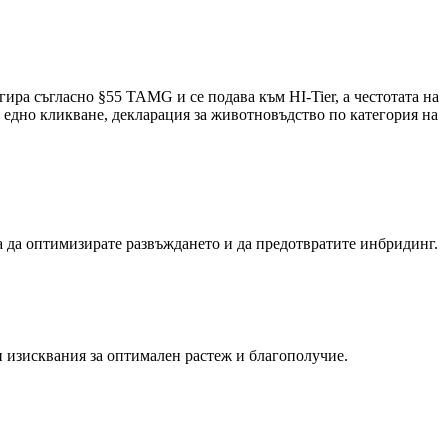
ра съгласно §55 TAMG и се подава към HI-Tier, а честотата на
с едно кликване, декларация за животновъдство по категория на
а да оптимизирате развъждането и да предотвратите инбридинг.
и изисквания за оптимален растеж и благополучие.