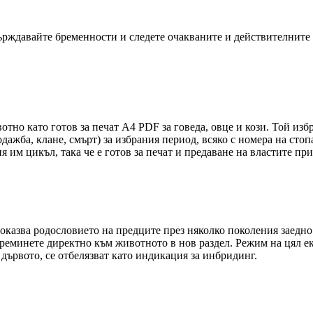
рждавайте бременности и следете очакваните и действителните 
тно като готов за печат A4 PDF за говеда, овце и кози. Той изб
ажба, клане, смърт) за избрания период, всяко с номера на стоп
им цикъл, така че е готов за печат и предаване на властите при
оказва родословието на предците през няколко поколения заедно
преминете директно към животното в нов раздел. Режим на цял ек
 дървото, се отбелязват като индикация за инбридинг.