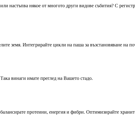
или настъпва някое от многото други видове събития? С регистра
ите земя. Интегрирайте цикли на паша за възстановяване на поч
Така винаги имате преглед на Вашето стадо.
а балансирате протеини, енергия и фибри. Оптимизирайте храни