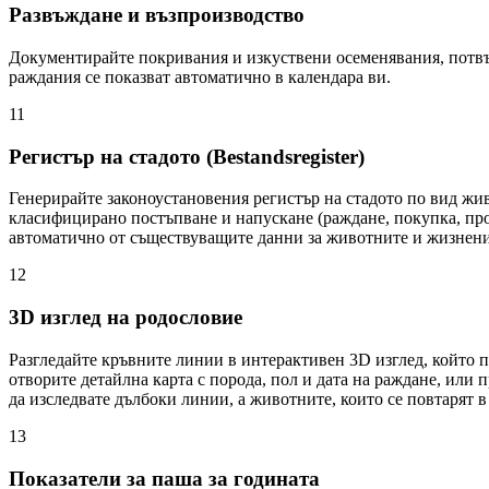
Развъждане и възпроизводство
Документирайте покривания и изкуствени осеменявания, потвъ
раждания се показват автоматично в календара ви.
11
Регистър на стадото (Bestandsregister)
Генерирайте законоустановения регистър на стадото по вид живо
класифицирано постъпване и напускане (раждане, покупка, прод
автоматично от съществуващите данни за животните и жизнения 
12
3D изглед на родословие
Разгледайте кръвните линии в интерактивен 3D изглед, който п
отворите детайлна карта с порода, пол и дата на раждане, или 
да изследвате дълбоки линии, а животните, които се повтарят в
13
Показатели за паша за годината