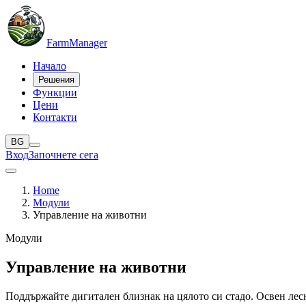
Farm
Manager
Начало
Решения
Функции
Цени
Контакти
BG
Вход
Започнете сега
Home
Модули
Управление на животни
Модули
Управление на животни
Поддържайте дигитален близнак на цялото си стадо. Освен лес