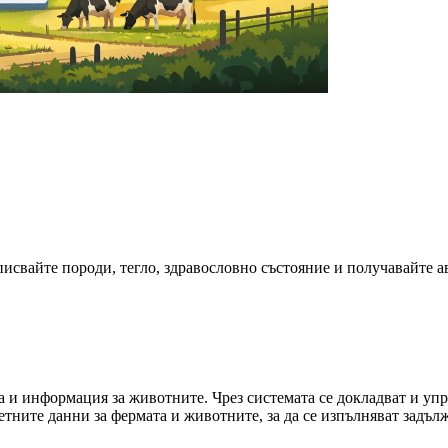
писвайте породи, тегло, здравословно състояние и получавайте а
а и информация за животните. Чрез системата се докладват и уп
тните данни за фермата и животните, за да се изпълняват задълж