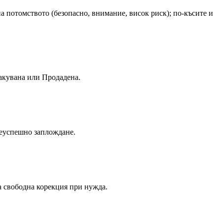
 потомството (безопасно, внимание, висок риск); по-късите и
ракувана или Продадена.
неуспешно заплождане.
за свободна корекция при нужда.