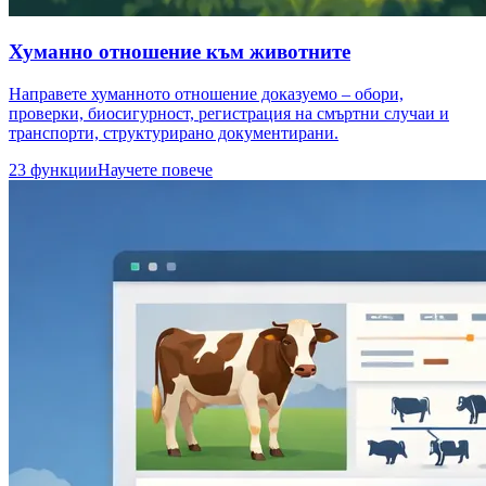
Хуманно отношение към животните
Направете хуманното отношение доказуемо – обори,
проверки, биосигурност, регистрация на смъртни случаи и
транспорти, структурирано документирани.
23 функции
Научете повече