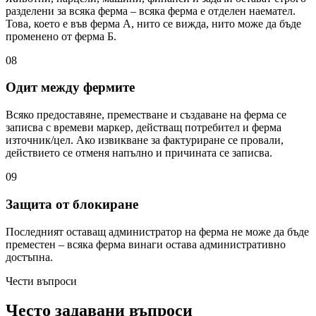
разделени за всяка ферма – всяка ферма е отделен наемател.
Това, което е във ферма А, нито се вижда, нито може да бъде
променено от ферма Б.
08
Одит между фермите
Всяко предоставяне, преместване и създаване на ферма се
записва с времеви маркер, действащ потребител и ферма
източник/цел. Ако извикване за фактуриране се провали,
действието се отменя напълно и причината се записва.
09
Защита от блокиране
Последният оставащ администратор на ферма не може да бъде
преместен – всяка ферма винаги остава административно
достъпна.
Чести въпроси
Често задавани въпроси