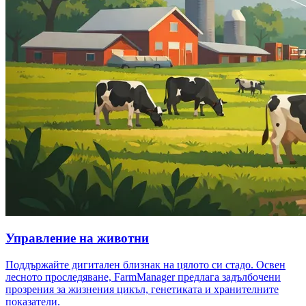
Управление на животни
Поддържайте дигитален близнак на цялото си стадо. Освен
лесното проследяване, FarmManager предлага задълбочени
прозрения за жизнения цикъл, генетиката и хранителните
показатели.