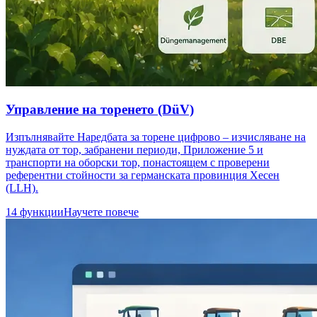
Управление на торенето (DüV)
Изпълнявайте Наредбата за торене цифрово – изчисляване на
нуждата от тор, забранени периоди, Приложение 5 и
транспорти на оборски тор, понастоящем с проверени
референтни стойности за германската провинция Хесен
(LLH).
14 функции
Научете повече