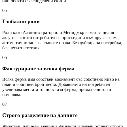
или обекти със споделени екипи.
05
Глобални роли
Роли като Администратор или Мениджър важат за целия
акаунт – когато потребител се присъедини към друга ферма,
автоматично запазва същите права. Без дублирана настройка,
без несъответствия.
06
Фактуриране за всяка ферма
Всяка ферма има собствен абонамент със собствено ниво на
план и собствен брой места. Добавянето на потребител
увеличава местата точно в тази ферма; премахването ги
намалява.
07
Строго разделение на данните
Животни, парцели, машини, финанси и задачи остават строго