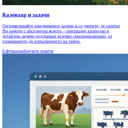
Календар и задачи
Оптимизирайте ежедневните задачи и се уверете, че екипът
Ви работи с абсолютна яснота – централен календар и
детайлни задачи поддържат всички синхронизирани, от
планирането до изпълнението на терен.
6 функции
Научете повече