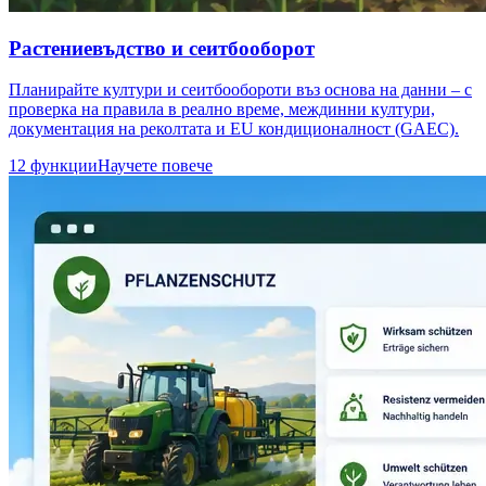
Растениевъдство и сеитбооборот
Планирайте култури и сеитбообороти въз основа на данни – с
проверка на правила в реално време, междинни култури,
документация на реколтата и EU кондиционалност (GAEC).
12 функции
Научете повече