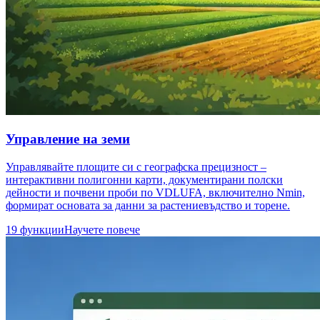
Управление на земи
Управлявайте площите си с географска прецизност –
интерактивни полигонни карти, документирани полски
дейности и почвени проби по VDLUFA, включително Nmin,
формират основата за данни за растениевъдство и торене.
19 функции
Научете повече