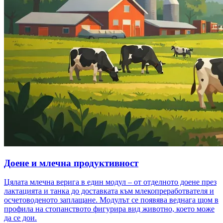
Доене и млечна продуктивност
Цялата млечна верига в един модул – от отделното доене през
лактацията и танка до доставката към млекопреработвателя и
осчетоводеното заплащане. Модулът се появява веднага щом в
профила на стопанството фигурира вид животно, което може
да се дои.