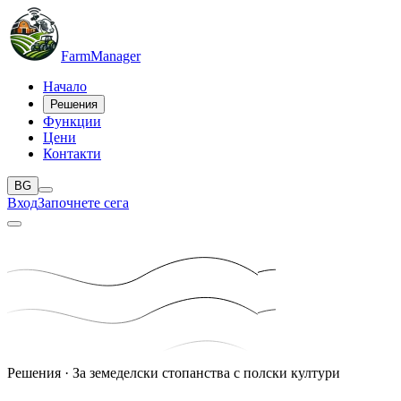
Farm
Manager
Начало
Решения
Функции
Цени
Контакти
BG
Вход
Започнете сега
Решения · За земеделски стопанства с полски култури