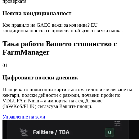
проверката.
Неясна кондиционалност
Кое правило на GAEC важи за коя нива? EU
кондиционалността се променя по-бързо от всяка папка.
Така работи Вашето стопанство с
FarmManager
01
Цифровият полски дневник
Площи като полигонни карти с автоматично изчисляване на
хектари, полски дейности с разходи, почвени проби по
VDLUFA и Nmin – а импортът на фелдблокове
(InVeKoS/FLIK) съгласува Вашите площи.
Управление на земи