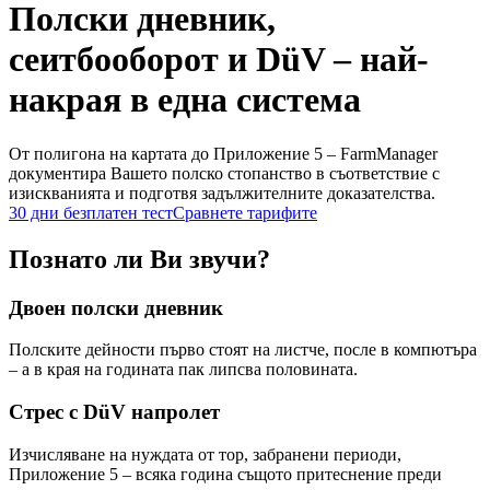
Полски дневник,
сеитбооборот и DüV – най-
накрая в една система
От полигона на картата до Приложение 5 – FarmManager
документира Вашето полско стопанство в съответствие с
изискванията и подготвя задължителните доказателства.
30 дни безплатен тест
Сравнете тарифите
Познато ли Ви звучи?
Двоен полски дневник
Полските дейности първо стоят на листче, после в компютъра
– а в края на годината пак липсва половината.
Стрес с DüV напролет
Изчисляване на нуждата от тор, забранени периоди,
Приложение 5 – всяка година същото притеснение преди