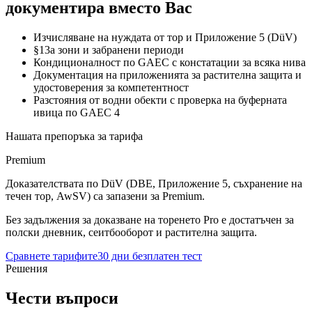
документира вместо Вас
Изчисляване на нуждата от тор и Приложение 5 (DüV)
§13a зони и забранени периоди
Кондиционалност по GAEC с констатации за всяка нива
Документация на приложенията за растителна защита и
удостоверения за компетентност
Разстояния от водни обекти с проверка на буферната
ивица по GAEC 4
Нашата препоръка за тарифа
Premium
Доказателствата по DüV (DBE, Приложение 5, съхранение на
течен тор, AwSV) са запазени за Premium.
Без задължения за доказване на торенето Pro е достатъчен за
полски дневник, сеитбооборот и растителна защита.
Сравнете тарифите
30 дни безплатен тест
Решения
Чести въпроси