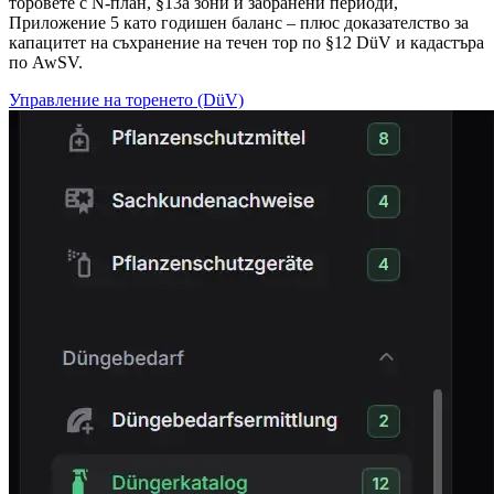
торовете с N-план, §13a зони и забранени периоди,
Приложение 5 като годишен баланс – плюс доказателство за
капацитет на съхранение на течен тор по §12 DüV и кадастъра
по AwSV.
Управление на торенето (DüV)