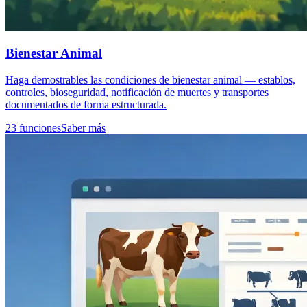
Bienestar Animal
Haga demostrables las condiciones de bienestar animal — establos,
controles, bioseguridad, notificación de muertes y transportes
documentados de forma estructurada.
23 funciones
Saber más