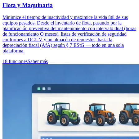
Flota y Maquinaria
Minimice el tiempo de inactividad y maximice la vida útil de sus
equipos pesados. Desde el inventario de flota, pasando por la
planificación preventiva del mantenimiento con intervalo dual (horas
de funcionamiento O meses), listas de verificación de seguridad
conformes a DGUV y un almacén de repuestos, hasta la
depreciación fiscal (AfA) según § 7 EStG — todo en una sola
plataforma.
18 funciones
Saber más