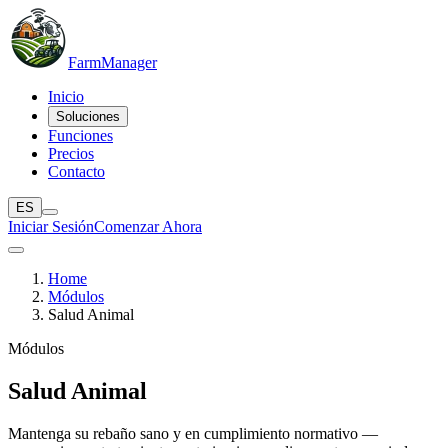
Farm
Manager
Inicio
Soluciones
Funciones
Precios
Contacto
ES
Iniciar Sesión
Comenzar Ahora
Home
Módulos
Salud Animal
Módulos
Salud Animal
Mantenga su rebaño sano y en cumplimiento normativo —