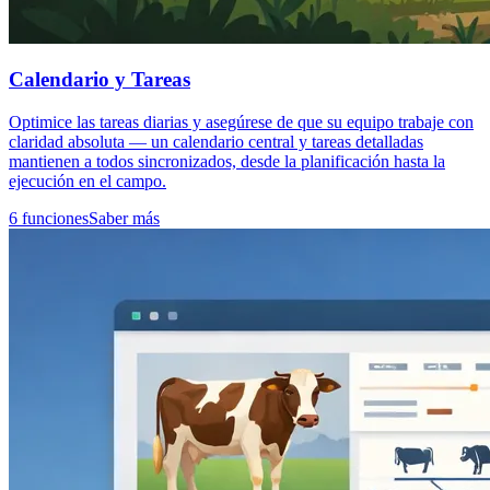
Calendario y Tareas
Optimice las tareas diarias y asegúrese de que su equipo trabaje con
claridad absoluta — un calendario central y tareas detalladas
mantienen a todos sincronizados, desde la planificación hasta la
ejecución en el campo.
6 funciones
Saber más