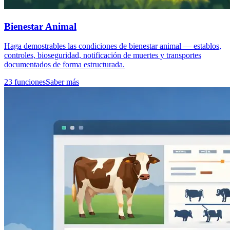
Bienestar Animal
Haga demostrables las condiciones de bienestar animal — establos,
controles, bioseguridad, notificación de muertes y transportes
documentados de forma estructurada.
23 funciones
Saber más