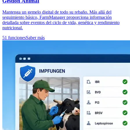
Gestión Animal
Mantenga un gemelo digital de todo su rebaño. Más allá del
seguimiento básico, FarmManager proporciona información
detallada sobre eventos del ciclo de vida, genética y rendimiento
nutricional.
51 funciones
Saber más