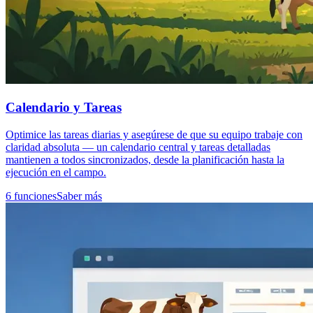
Calendario y Tareas
Optimice las tareas diarias y asegúrese de que su equipo trabaje con
claridad absoluta — un calendario central y tareas detalladas
mantienen a todos sincronizados, desde la planificación hasta la
ejecución en el campo.
6 funciones
Saber más