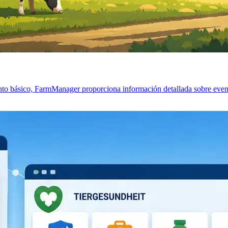
to básico, FarmManager proporciona información detallada sobre eventos