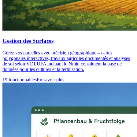
Gestion des Surfaces
Gérez vos parcelles avec précision géographique – cartes
polygonales interactives, travaux agricoles documentés et analyses
de sol selon VDLUFA incluant le Nmin constituent la base de
données pour les cultures et la fertilisation.
19 fonctionnalités
En savoir plus