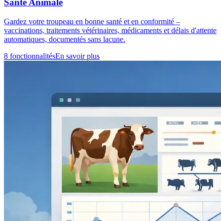
Santé Animale
Gardez votre troupeau en bonne santé et en conformité –
vaccinations, traitements vétérinaires, médicaments et délais d'attente
automatiques, documentés sans lacune.
8 fonctionnalités
En savoir plus