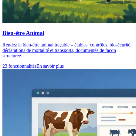
Bien-être Animal
Rendez le bien-être animal traçable – étables, contrôles, biosécurité,
déclarations de mortalité et transports, documentés de façon
structurée.
23 fonctionnalités
En savoir plus