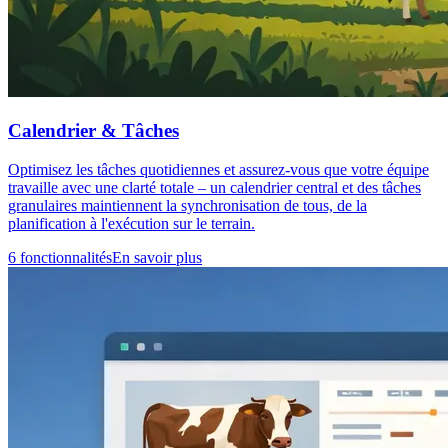
Calendrier & Tâches
Optimisez les tâches quotidiennes et assurez-vous que votre équipe
travaille avec une clarté totale – un calendrier central et des tâches
granulaires maintiennent la synchronisation de tous, de la
planification à l'exécution sur le terrain.
6 fonctionnalités
En savoir plus