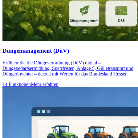
Düngemanagement (DüV)
Erfüllen Sie die Düngeverordnung (DüV) digital –
Düngebedarfsermittlung, Sperrfristen, Anlage 5, Gülletransport und
Düngerinventar – derzeit mit Werten für das Bundesland Hessen.
14 Funktionen
Mehr erfahren